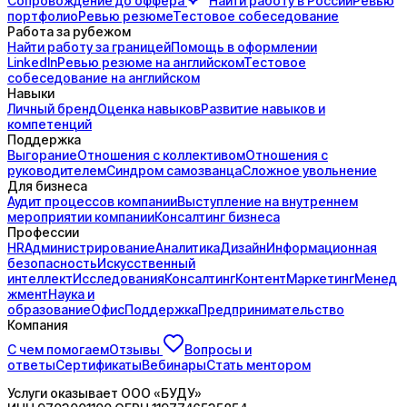
Сопровождение до
оффера
Найти работу в России
Ревью
портфолио
Ревью резюме
Тестовое собеседование
Работа за рубежом
Найти работу за границей
Помощь в оформлении
LinkedIn
Ревью резюме на английском
Тестовое
собеседование на английском
Навыки
Личный бренд
Оценка навыков
Развитие навыков и
компетенций
Поддержка
Выгорание
Отношения с коллективом
Отношения с
руководителем
Синдром самозванца
Сложное увольнение
Для бизнеса
Аудит процессов компании
Выступление на внутреннем
мероприятии компании
Консалтинг бизнеса
Профессии
HR
Администрирование
Аналитика
Дизайн
Информационная
безопасность
Искусственный
интеллект
Исследования
Консалтинг
Контент
Маркетинг
Менед
жмент
Наука и
образование
Офис
Поддержка
Предпринимательство
Компания
С чем помогаем
Отзывы
Вопросы и
ответы
Сертификаты
Вебинары
Стать ментором
Услуги оказывает
ООО «БУДУ»