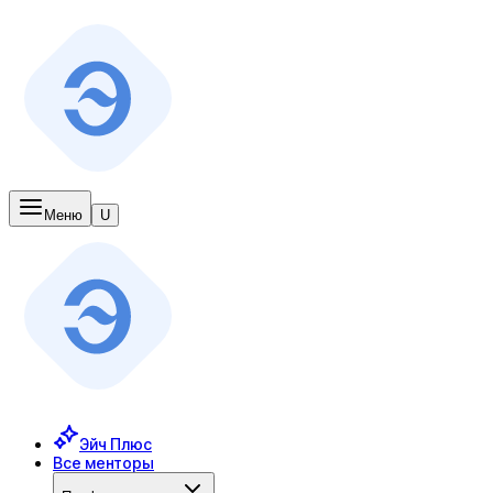
Меню
U
Эйч Плюс
Все менторы