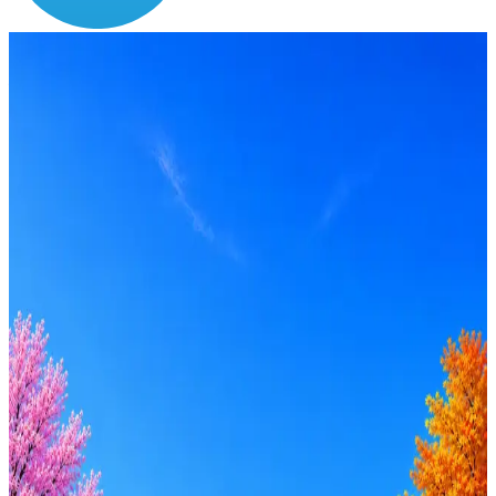
Зарплата
ЗП не указана
Локация
Кострома
Опыт
Senior
Вакансия в архиве
Оффер быстрее с Эйч
Стратегия поиска с AI: рынки, позиции, вилка, каналы
Резюме под ATS-фильтры
Ежедневный подбор из 600+ источников
AI-адаптация отклика под вакансию
AI генерация сопроводительных писем
4 990 ₽/мес
Купить доступ