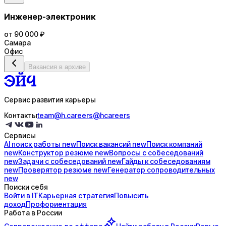
Инженер-электроник
от 90 000 ₽
Самара
Офис
Вакансия в архиве
Сервис развития карьеры
Контакты
team@h.careers
@hcareers
Сервисы
AI поиск
работы
new
Поиск
вакансий
new
Поиск
компаний
new
Конструктор
резюме
new
Вопросы с
собеседований
new
Задачи с
собеседований
new
Гайды к
собеседованиям
new
Проверятор
резюме
new
Генератор
сопроводительных
new
Поиски себя
Войти в IT
Карьерная стратегия
Повысить
доход
Профориентация
Работа в России