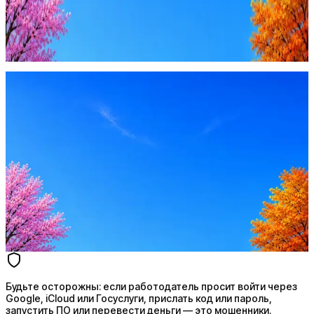
Будьте осторожны: если работодатель просит войти через
Google, iCloud или Госуслуги, прислать код или пароль,
запустить ПО или перевести деньги — это мошенники.
Жмите
·
Гайд по безопасности
Пожаловаться
Оффер быстрее с Эйч
Стратегия поиска с AI: рынки, позиции, вилка, каналы
Резюме под ATS-фильтры
Ежедневный подбор из 600+ источников
AI-адаптация отклика под вакансию
AI генерация сопроводительных писем
4 990 ₽/мес
Купить доступ
Будьте осторожны: если работодатель просит войти через
Google, iCloud или Госуслуги, прислать код или пароль,
запустить ПО или перевести деньги — это мошенники.