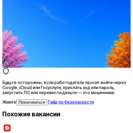
Оффер быстрее с Эйч
Стратегия поиска с AI: рынки, позиции, вилка, каналы
Резюме под ATS-фильтры
Ежедневный подбор из 600+ источников
AI-адаптация отклика под вакансию
AI генерация сопроводительных писем
4 990 ₽/мес
Купить доступ
Будьте осторожны: если работодатель просит войти через
Google, iCloud или Госуслуги, прислать код или пароль,
запустить ПО или перевести деньги — это мошенники.
Жмите
·
Гайд по безопасности
Пожаловаться
Похожие вакансии