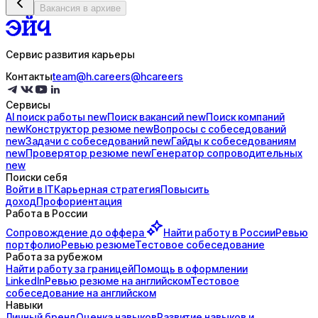
Вакансия в архиве
Сервис развития карьеры
Контакты
team@h.careers
@hcareers
Сервисы
AI поиск
работы
new
Поиск
вакансий
new
Поиск
компаний
new
Конструктор
резюме
new
Вопросы с
собеседований
new
Задачи с
собеседований
new
Гайды к
собеседованиям
new
Проверятор
резюме
new
Генератор
сопроводительных
new
Поиски себя
Войти в IT
Карьерная стратегия
Повысить
доход
Профориентация
Работа в России
Сопровождение до
оффера
Найти работу в России
Ревью
портфолио
Ревью резюме
Тестовое собеседование
Работа за рубежом
Найти работу за границей
Помощь в оформлении
LinkedIn
Ревью резюме на английском
Тестовое
собеседование на английском
Навыки
Личный бренд
Оценка навыков
Развитие навыков и