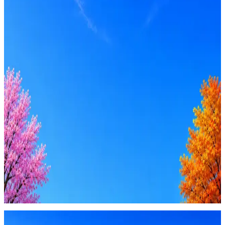
Вакансия в архиве
Оффер быстрее с Эйч
Стратегия поиска с AI: рынки, позиции, вилка, каналы
Резюме под ATS-фильтры
Ежедневный подбор из 600+ источников
AI-адаптация отклика под вакансию
AI генерация сопроводительных писем
4 990 ₽/мес
Купить доступ
Будьте осторожны: если работодатель просит войти через
Google, iCloud или Госуслуги, прислать код или пароль,
запустить ПО или перевести деньги — это мошенники.
Жмите
·
Гайд по безопасности
Пожаловаться