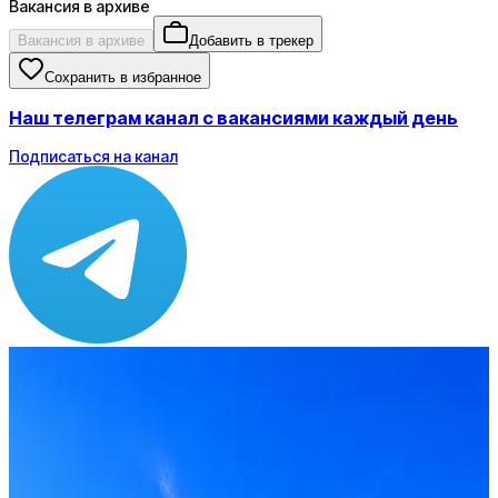
Вакансия в архиве
Вакансия в архиве
Добавить в трекер
Сохранить в избранное
Наш телеграм канал с вакансиями каждый день
Подписаться на канал
Зарплата
от 140 000 до 170 000 ₽
Локация
Геленджик
Формат
Офис
Опыт
C-level