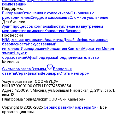
компетенций
Поддержка
Выгорание
Отношения с коллективом
Отношения с
руководителем
Синдром самозванца
Сложное увольнение
Для бизнеса
Аудит процессов компании
Выступление на внутреннем
мероприятии компании
Консалтинг бизнеса
Профессии
HR
Администрирование
Аналитика
Дизайн
Информационная
безопасность
Искусственный
интеллект
Исследования
Консалтинг
Контент
Маркетинг
Менед
жмент
Наука и
образование
Офис
Поддержка
Предпринимательство
Компания
С чем помогаем
Отзывы
Вопросы и
ответы
Сертификаты
Вебинары
Стать ментором
Услуги оказывает
ООО «БУДУ»
ИНН
9703001100
ОГРН
1197746535854
Адрес:
125009, г. Москва, ул. Большая Никитская, д. 21/18, стр. 1,
ком. 12
Платформа принадлежит
ООО «Эйч Карьера»
Copyright © 2020-2025
Сервис развития карьеры Эйч
. Все
права защищены.