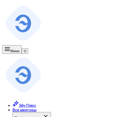
Меню
U
Эйч Плюс
Все менторы