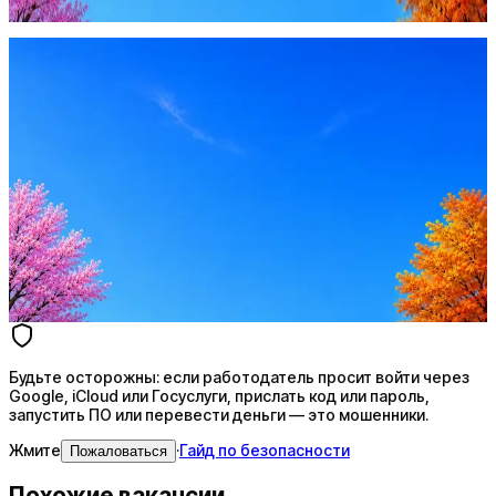
Жмите
·
Гайд по безопасности
Пожаловаться
Оффер быстрее с Эйч
Стратегия поиска с AI: рынки, позиции, вилка, каналы
Резюме под ATS-фильтры
Ежедневный подбор из 600+ источников
AI-адаптация отклика под вакансию
AI генерация сопроводительных писем
4 990 ₽/мес
Купить доступ
Будьте осторожны: если работодатель просит войти через
Google, iCloud или Госуслуги, прислать код или пароль,
запустить ПО или перевести деньги — это мошенники.
Жмите
·
Гайд по безопасности
Пожаловаться
Похожие вакансии