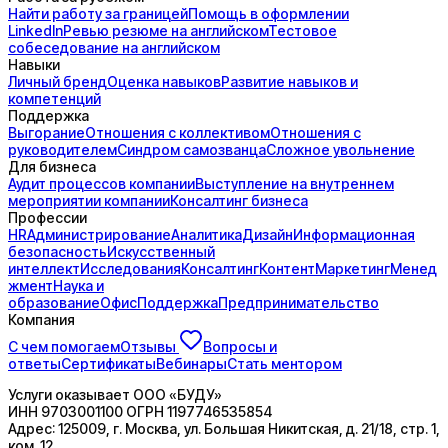
Найти работу за границей
Помощь в оформлении
LinkedIn
Ревью резюме на английском
Тестовое
собеседование на английском
Навыки
Личный бренд
Оценка навыков
Развитие навыков и
компетенций
Поддержка
Выгорание
Отношения с коллективом
Отношения с
руководителем
Синдром самозванца
Сложное увольнение
Для бизнеса
Аудит процессов компании
Выступление на внутреннем
мероприятии компании
Консалтинг бизнеса
Профессии
HR
Администрирование
Аналитика
Дизайн
Информационная
безопасность
Искусственный
интеллект
Исследования
Консалтинг
Контент
Маркетинг
Менед
жмент
Наука и
образование
Офис
Поддержка
Предпринимательство
Компания
С чем помогаем
Отзывы
Вопросы и
ответы
Сертификаты
Вебинары
Стать ментором
Услуги оказывает
ООО «БУДУ»
ИНН
9703001100
ОГРН
1197746535854
Адрес:
125009, г. Москва, ул. Большая Никитская, д. 21/18, стр. 1,
ком. 12