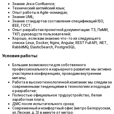
Знание Jira и Confluence;
Технический английский язык;
Опыт работы в Agile-командах;
Знание UML;
Знание стандартов составления спецификаций ISO,
IEEE, ГОСТ;
Опыт разработки проектной документации: ТЗ, ПиМИ,
ТКП, руководств пользователей;
Хорошо, если вам знакомо что-то из следующего
списка: Linux, Docker, Nginx, Angular, REST Full API, .NET,
RabbitMQ, ElasticSearch, PostgreSQL.
Условия работы:
Большие возможности для собственного
профессионального и карьерного развития: мы активно
участвуем в конференциях, проводим внутренние
митапы;
Работа в высокотехнологичной компании: мы следим за
современными тенденциями в технологиях и подходах
к разработке;
Полностью официальное трудоустройство, белая
заработная плата;
ДМС после испытательного срока;
Современный и комфортный офис (метро Белорусская,
ул. Лесная, д. 3) в минуте от метро;