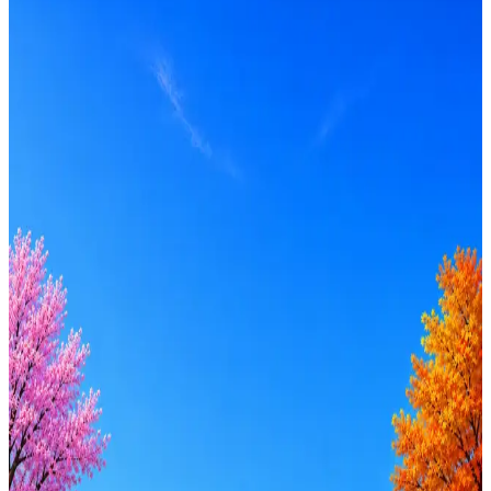
Локация
Москва
Опыт
Middle, Senior
Вакансия в архиве
Оффер быстрее с Эйч
Стратегия поиска с AI: рынки, позиции, вилка, каналы
Резюме под ATS-фильтры
Ежедневный подбор из 600+ источников
AI-адаптация отклика под вакансию
AI генерация сопроводительных писем
4 990 ₽/мес
Купить доступ
Будьте осторожны: если работодатель просит войти через
Google, iCloud или Госуслуги, прислать код или пароль,
запустить ПО или перевести деньги — это мошенники.