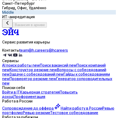
Санкт-Петербург
Гибрид, Офис, Удалённо
Middle
ИТ-аккредитация
Вакансия в архиве
Сервис развития карьеры
Контакты
team@h.careers
@hcareers
Сервисы
AI поиск
работы
new
Поиск
вакансий
new
Поиск
компаний
new
Конструктор
резюме
new
Вопросы с
собеседований
new
Задачи с
собеседований
new
Гайды к
собеседованиям
new
Проверятор
резюме
new
Генератор
сопроводительных
new
Поиски себя
Войти в IT
Карьерная стратегия
Повысить
доход
Профориентация
Работа в России
Сопровождение до
оффера
Найти работу в России
Ревью
портфолио
Ревью резюме
Тестовое собеседование
Работа за рубежом