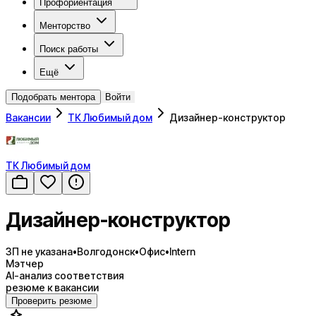
Профориентация
Менторство
Поиск работы
Ещё
Подобрать ментора
Войти
Вакансии
ТК Любимый дом
Дизайнер-конструктор
ТК Любимый дом
Дизайнер-конструктор
ЗП не указана
•
Волгодонск
•
Офис
•
Intern
Мэтчер
AI-анализ соответствия
резюме к вакансии
Проверить резюме