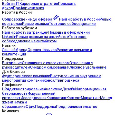
Войти в IT
Карьерная стратегия
Повысить
доход
Профориентация
Работа в России
Сопровождение до
оффера
Найти работу в России
Ревью
портфолио
Ревью резюме
Тестовое собеседование
Работа за рубежом
Найти работу за границей
Помощь в оформлении
LinkedIn
Ревью резюме на английском
Тестовое
собеседование на английском
Навыки
Личный бренд
Оценка навыков
Развитие навыков и
компетенций
Поддержка
Выгорание
Отношения с коллективом
Отношения с
руководителем
Синдром самозванца
Сложное увольнение
Для бизнеса
Аудит процессов компании
Выступление на внутреннем
мероприятии компании
Консалтинг бизнеса
Профессии
HR
Администрирование
Аналитика
Дизайн
Информационная
безопасность
Искусственный
интеллект
Исследования
Консалтинг
Контент
Маркетинг
Менед
жмент
Наука и
образование
Офис
Поддержка
Предпринимательство
Компания