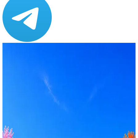
Зарплата
ЗП не указана
Локация
Волгодонск
Формат
Офис
Опыт
Intern
Вакансия в архиве
Оффер быстрее с Эйч
Стратегия поиска с AI: рынки, позиции, вилка, каналы
Резюме под ATS-фильтры
Ежедневный подбор из 600+ источников