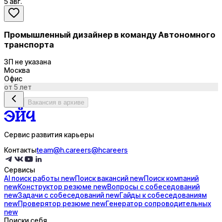
5 авг.
Промышленный дизайнер в команду Автономного
транспорта
ЗП не указана
Москва
Офис
от 5 лет
Вакансия в архиве
Сервис развития карьеры
Контакты
team@h.careers
@hcareers
Сервисы
AI поиск
работы
new
Поиск
вакансий
new
Поиск
компаний
new
Конструктор
резюме
new
Вопросы с
собеседований
new
Задачи с
собеседований
new
Гайды к
собеседованиям
new
Проверятор
резюме
new
Генератор
сопроводительных
new
Поиски себя