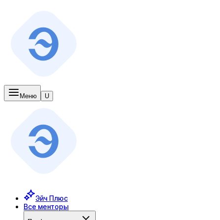
Меню
U
Эйч Плюс
Все менторы