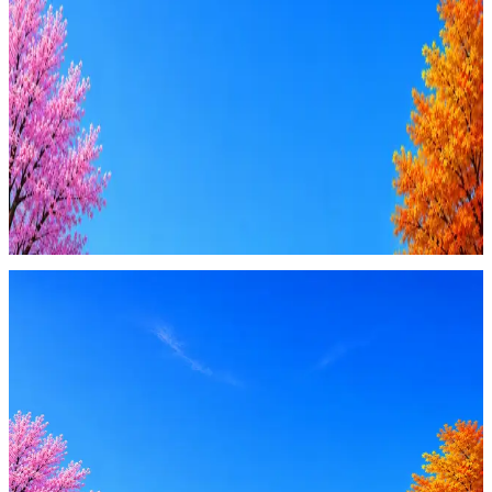
AI-адаптация отклика под вакансию
AI генерация сопроводительных писем
4 990 ₽/мес
Купить доступ
Будьте осторожны: если работодатель просит войти через
Google, iCloud или Госуслуги, прислать код или пароль,
запустить ПО или перевести деньги — это мошенники.
Жмите
·
Гайд по безопасности
Пожаловаться
Оффер быстрее с Эйч
Стратегия поиска с AI: рынки, позиции, вилка, каналы
Резюме под ATS-фильтры
Ежедневный подбор из 600+ источников
AI-адаптация отклика под вакансию
AI генерация сопроводительных писем