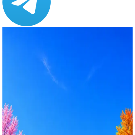
Зарплата
от 55 000 до 90 000 ₽
Локация
Брянск
Опыт
Middle
Вакансия в архиве
Оффер быстрее с Эйч
Стратегия поиска с AI: рынки, позиции, вилка, каналы
Резюме под ATS-фильтры
Ежедневный подбор из 600+ источников
AI-адаптация отклика под вакансию
AI генерация сопроводительных писем
4 990 ₽/мес