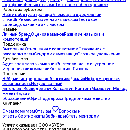
портфолио
Ревью резюме
Тестовое собеседование
Работа за рубежом
Найти работу за границей
Помощь в оформлении
LinkedIn
Ревью резюме на английском
Тестовое
собеседование на английском
Навыки
Личный бренд
Оценка навыков
Развитие навыков и
компетенций
Поддержка
Выгорание
Отношения с коллективом
Отношения с
руководителем
Синдром самозванца
Сложное увольнение
Для бизнеса
Аудит процессов компании
Выступление на внутреннем
мероприятии компании
Консалтинг бизнеса
Профессии
HR
Администрирование
Аналитика
Дизайн
Информационная
безопасность
Искусственный
интеллект
Исследования
Консалтинг
Контент
Маркетинг
Менед
жмент
Наука и
образование
Офис
Поддержка
Предпринимательство
Компания
С чем помогаем
Отзывы
Вопросы и
ответы
Сертификаты
Вебинары
Стать ментором
Услуги оказывает
ООО «БУДУ»
ИНН
9703001100
ОГРН
1197746535854