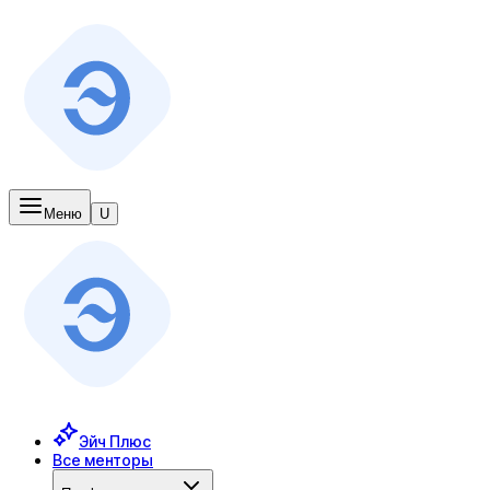
Меню
U
Эйч Плюс
Все менторы