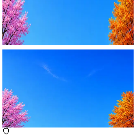
Купить доступ
Будьте осторожны: если работодатель просит войти через
Google, iCloud или Госуслуги, прислать код или пароль,
запустить ПО или перевести деньги — это мошенники.
Жмите
·
Гайд по безопасности
Пожаловаться
Оффер быстрее с Эйч
Стратегия поиска с AI: рынки, позиции, вилка, каналы
Резюме под ATS-фильтры
Ежедневный подбор из 600+ источников
AI-адаптация отклика под вакансию
AI генерация сопроводительных писем
4 990 ₽/мес
Купить доступ