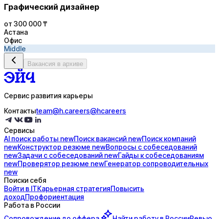
Графический дизайнер
от 300 000 ₸
Астана
Офис
Middle
Вакансия в архиве
Сервис развития карьеры
Контакты
team@h.careers
@hcareers
Сервисы
AI поиск
работы
new
Поиск
вакансий
new
Поиск
компаний
new
Конструктор
резюме
new
Вопросы с
собеседований
new
Задачи с
собеседований
new
Гайды к
собеседованиям
new
Проверятор
резюме
new
Генератор
сопроводительных
new
Поиски себя
Войти в IT
Карьерная стратегия
Повысить
доход
Профориентация
Работа в России
Сопровождение до
оффера
Найти работу в России
Ревью