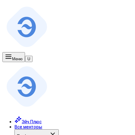
Меню
U
Эйч Плюс
Все менторы