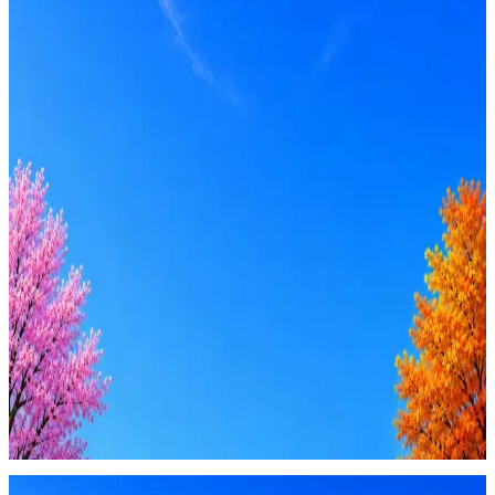
Senior
Вакансия в архиве
Оффер быстрее с Эйч
Стратегия поиска с AI: рынки, позиции, вилка, каналы
Резюме под ATS-фильтры
Ежедневный подбор из 600+ источников
AI-адаптация отклика под вакансию
AI генерация сопроводительных писем
4 990 ₽/мес
Купить доступ
Будьте осторожны: если работодатель просит войти через
Google, iCloud или Госуслуги, прислать код или пароль,
запустить ПО или перевести деньги — это мошенники.
Жмите
·
Гайд по безопасности
Пожаловаться