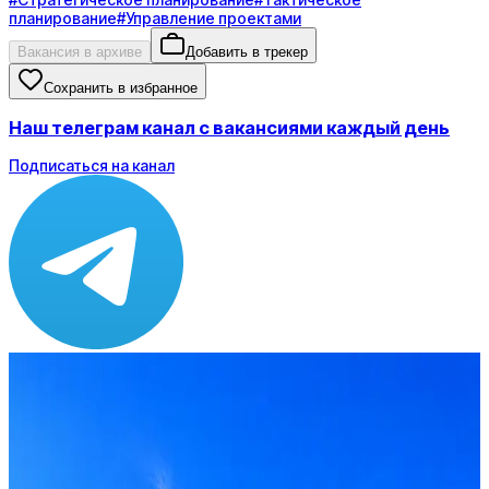
планирование
#
Управление проектами
Вакансия в архиве
Добавить в трекер
Сохранить в избранное
Наш телеграм канал с вакансиями каждый день
Подписаться на канал
Зарплата
от 160 000 до 170 000 ₽
Локация
Санкт-Петербург
Формат
Офис
Опыт