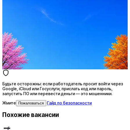
Оффер быстрее с Эйч
Стратегия поиска с AI: рынки, позиции, вилка, каналы
Резюме под ATS-фильтры
Ежедневный подбор из 600+ источников
AI-адаптация отклика под вакансию
AI генерация сопроводительных писем
4 990 ₽/мес
Купить доступ
Будьте осторожны: если работодатель просит войти через
Google, iCloud или Госуслуги, прислать код или пароль,
запустить ПО или перевести деньги — это мошенники.
Жмите
·
Гайд по безопасности
Пожаловаться
Похожие вакансии