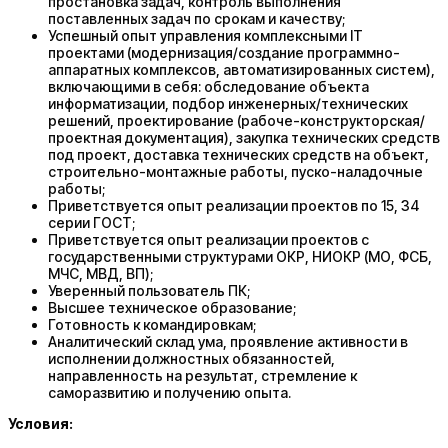
простановка задач, контроль выполнения
поставленных задач по срокам и качеству;
Успешный опыт управления комплексными IT
проектами (модернизация/создание программно-
аппаратных комплексов, автоматизированных систем),
включающими в себя: обследование объекта
информатизации, подбор инженерных/технических
решений, проектирование (рабоче-конструкторская/
проектная документация), закупка технических средств
под проект, доставка технических средств на объект,
строительно-монтажные работы, пуско-наладочные
работы;
Приветствуется опыт реализации проектов по 15, 34
серии ГОСТ;
Приветствуется опыт реализации проектов с
государственными структурами ОКР, НИОКР (МО, ФСБ,
МЧС, МВД, ВП);
Уверенный пользователь ПК;
Высшее техническое образование;
Готовность к командировкам;
Аналитический склад ума, проявление активности в
исполнении должностных обязанностей,
направленность на результат, стремление к
саморазвитию и получению опыта.
Условия: