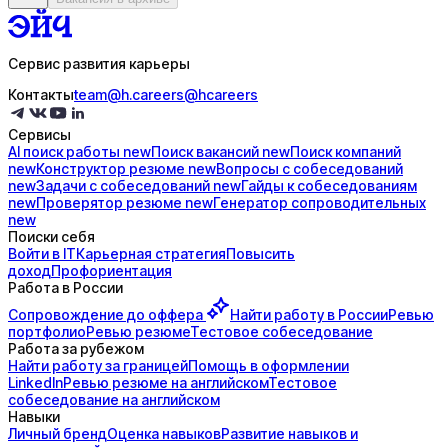
Сервис развития карьеры
Контакты
team@h.careers
@hcareers
Сервисы
AI поиск
работы
new
Поиск
вакансий
new
Поиск
компаний
new
Конструктор
резюме
new
Вопросы с
собеседований
new
Задачи с
собеседований
new
Гайды к
собеседованиям
new
Проверятор
резюме
new
Генератор
сопроводительных
new
Поиски себя
Войти в IT
Карьерная стратегия
Повысить
доход
Профориентация
Работа в России
Сопровождение до
оффера
Найти работу в России
Ревью
портфолио
Ревью резюме
Тестовое собеседование
Работа за рубежом
Найти работу за границей
Помощь в оформлении
LinkedIn
Ревью резюме на английском
Тестовое
собеседование на английском
Навыки
Личный бренд
Оценка навыков
Развитие навыков и