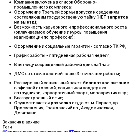
Компания включена в список Оборонно-
промышленного комплекса;
Оформление Третьей формы допуска к сведениям
составляющим государственную тайну (
НЕТ запретов
на выезд
);
Возможность карьерного и профессионального роста
(оплачиваемое обучение и курсы повышения
квалификации по профессии);
Оформление и социальные гарантии - согласно ТК РФ;
График работы - пятидневная рабочая неделя;
В пятницу сокращенный рабочий день на 1 час;
ДМС со стоматологией после 3-х месяцев работы;
Расширенный социальный пакет:
бесплатное питание
в офисной столовой, социальная поддержка
сотрудников, корпоративный спорт, мероприятия и пр.;
Благоустроенный офис;
Осуществляется
развозка
от/до ст. м. Парнас, пр.
Просвещения, Гражданский пр., Академическая,
Девяткино.
Вакансия в архиве
Теги
#
Стратегическое планирование
#
Тактическое