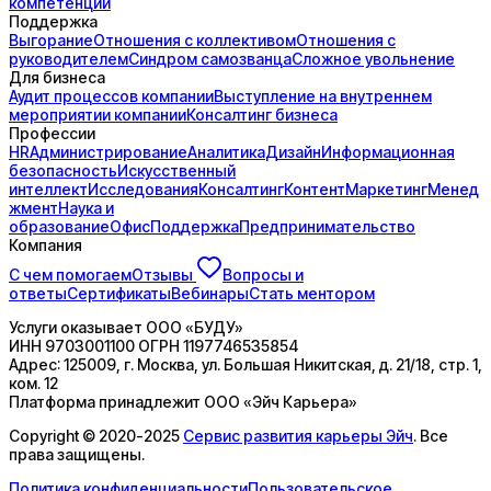
компетенций
Поддержка
Выгорание
Отношения с коллективом
Отношения с
руководителем
Синдром самозванца
Сложное увольнение
Для бизнеса
Аудит процессов компании
Выступление на внутреннем
мероприятии компании
Консалтинг бизнеса
Профессии
HR
Администрирование
Аналитика
Дизайн
Информационная
безопасность
Искусственный
интеллект
Исследования
Консалтинг
Контент
Маркетинг
Менед
жмент
Наука и
образование
Офис
Поддержка
Предпринимательство
Компания
С чем помогаем
Отзывы
Вопросы и
ответы
Сертификаты
Вебинары
Стать ментором
Услуги оказывает
ООО «БУДУ»
ИНН
9703001100
ОГРН
1197746535854
Адрес:
125009, г. Москва, ул. Большая Никитская, д. 21/18, стр. 1,
ком. 12
Платформа принадлежит
ООО «Эйч Карьера»
Copyright © 2020-2025
Сервис развития карьеры Эйч
. Все
права защищены.
Политика конфиденциальности
Пользовательское