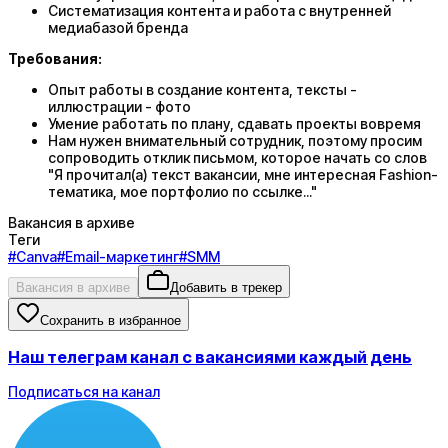
Систематизация контента и работа с внутренней
медиабазой бренда
Требования:
Опыт работы в создание контента, тексты -
иллюстрации - фото
Умение работать по плану, сдавать проекты вовремя
Нам нужен внимательный сотрудник, поэтому просим
сопроводить отклик письмом, которое начать со слов
"Я прочитал(а) текст вакансии, мне интересная Fashion-
тематика, мое портфолио по ссылке..."
Вакансия в архиве
Теги
#
Canva
#
Email-маркетинг
#
SMM
Вакансия в архиве
Добавить в трекер
Сохранить в избранное
Наш телеграм канал с вакансиями каждый день
Подписаться на канал