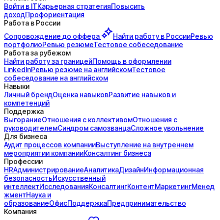
Войти в IT
Карьерная стратегия
Повысить
доход
Профориентация
Работа в России
Сопровождение до
оффера
Найти работу в России
Ревью
портфолио
Ревью резюме
Тестовое собеседование
Работа за рубежом
Найти работу за границей
Помощь в оформлении
LinkedIn
Ревью резюме на английском
Тестовое
собеседование на английском
Навыки
Личный бренд
Оценка навыков
Развитие навыков и
компетенций
Поддержка
Выгорание
Отношения с коллективом
Отношения с
руководителем
Синдром самозванца
Сложное увольнение
Для бизнеса
Аудит процессов компании
Выступление на внутреннем
мероприятии компании
Консалтинг бизнеса
Профессии
HR
Администрирование
Аналитика
Дизайн
Информационная
безопасность
Искусственный
интеллект
Исследования
Консалтинг
Контент
Маркетинг
Менед
жмент
Наука и
образование
Офис
Поддержка
Предпринимательство
Компания