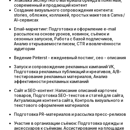
Упаковка экспертного материала бренда в понятный,
современный и продающий контент
Создание визуального сопровождения контента:
stories, обложек, коллажей, простых макетов в Canva /
AI-сервисах
Email-маркетинг: Подготовка и оформление e-mail
рассылок на основе уроков, новинок, съёмок и
сезонных запусков, Работа с базой подписчиков,
Анализ открываемости писем, CTR и вовлечённости
аудитории
Ведение Pinterst - ежедневный постинг, ceo - описания
Запуск и сопровождение рекламных кампаний VK,
Подготовка рекламных публикаций и креативов, A/B-
тестирование рекламных материалов, Анализ
эффективности рекламных кампаний
Сайт и SEO-контент: Написание описаний карточек
товаров, Подготовка SEO-текстов и статей для сайта,
Актуализация контента сайта, Контроль визуального и
текстового оформления материалов
Подготовка PR-материалов и рассылка пресс-релизов
Участие в организации съёмок: Подготовка одежды и
аксессуаров к съёмкам, Ассистирование на площадке