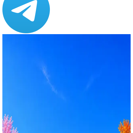
Зарплата
от 80 000 до 80 000 ₽
Локация
Санкт-Петербург
Формат
Офис
Опыт
Junior, Middle
Вакансия в архиве
Оффер быстрее с Эйч
Стратегия поиска с AI: рынки, позиции, вилка, каналы
Резюме под ATS-фильтры
Ежедневный подбор из 600+ источников
AI-адаптация отклика под вакансию