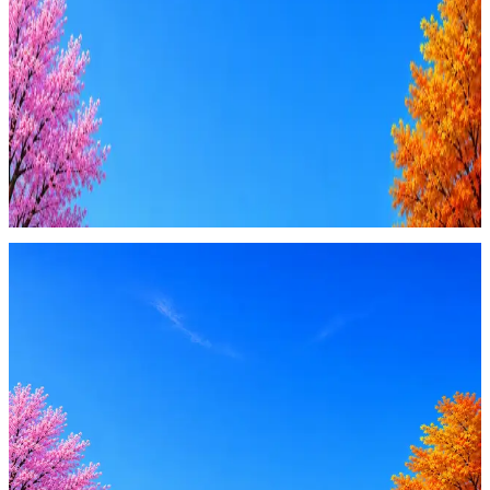
AI генерация сопроводительных писем
4 990 ₽/мес
Купить доступ
Будьте осторожны: если работодатель просит войти через
Google, iCloud или Госуслуги, прислать код или пароль,
запустить ПО или перевести деньги — это мошенники.
Жмите
·
Гайд по безопасности
Пожаловаться
Оффер быстрее с Эйч
Стратегия поиска с AI: рынки, позиции, вилка, каналы
Резюме под ATS-фильтры
Ежедневный подбор из 600+ источников
AI-адаптация отклика под вакансию
AI генерация сопроводительных писем
4 990 ₽/мес