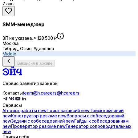
7 авг.
SMM-менеджер
ЗП не указана, ≈ 128 500 ₽
Москва
Гибрид, Офис, Удалённо
Middle
Вакансия в архиве
Сервис развития карьеры
Контакты
team@h.careers
@hcareers
Сервисы
AI поиск
работы
new
Поиск
вакансий
new
Поиск
компаний
new
Конструктор
резюме
new
Вопросы с
собеседований
new
Задачи с
собеседований
new
Гайды к
собеседованиям
new
Проверятор
резюме
new
Генератор
сопроводительных
new
Поиски себя