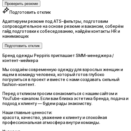
Проверить резюме
Подготовить отклик
Адаптируем резюме под ATS-фильтры, подготовим
сопроводительное на основе резюме и вакансии, соберём
гайд подготовки к собеседованию, найдём контакты HR и
нанимающих
Подготовить отклик
Бренд одежды Peppiris приглашает SMM-менеджера /
контент-мейкера
Мы создаём современную одежду для взрослых женщин и
ищем в команду человека, который готов глубоко
погрузиться в проект и вместе с нами создавать сильный
fashion-контент.
Перед откликом просим ознакомиться с нашим сайтом и
YouTube-каналом. Если вам близка эстетика бренда, подача и
подход к клиенту — будем рады знакомству.
Наши главные ценности:
красота, качество, уважение к клиенту и спокойная
профессиональная атмосфера внутри команды.