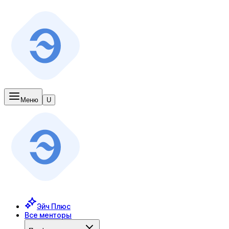
Меню
U
Эйч Плюс
Все менторы