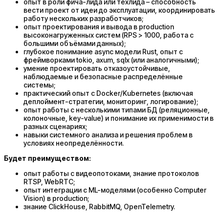
опыт в роли фича-лида или техлида – способность
вести проект от идеи до эксплуатации, координировать
работу нескольких разработчиков;
опыт проектирования и вывода в production
высоконагруженных систем (RPS > 1000, работа с
большими объёмами данных);
глубокое понимание async модели Rust, опыт с
фреймворками tokio, axum, sqlx (или аналогичными);
умение проектировать отказоустойчивые,
наблюдаемые и безопасные распределённые
системы;
практический опыт с Docker/Kubernetes (включая
деплоймент-стратегии, мониторинг, логирование);
опыт работы с несколькими типами БД (реляционные,
колоночные, key-value) и понимание их применимости в
разных сценариях;
навыки системного анализа и решения проблем в
условиях неопределённости.
Будет преимуществом:
опыт работы с видеопотоками, знание протоколов
RTSP, WebRTC;
опыт интеграции с ML-моделями (особенно Computer
Vision) в production;
знание ClickHouse, RabbitMQ, OpenTelemetry.