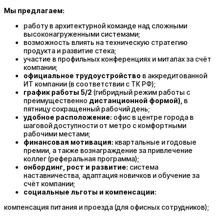
Мы предлагаем:
работу в архитектурной команде над сложными
высоконагруженными системами;
возможность влиять на техническую стратегию
продукта и развитие стека;
участие в профильных конференциях и митапах за счёт
компании;
официальное трудоустройство
в аккредитованной
ИТ компании (в соответствии с ТК РФ);
график работы 5/2
(гибридный режим работы с
преимущественно
дистанционной формой),
в
пятницу сокращенный рабочий день;
удобное расположение:
офис в центре города в
шаговой доступности от метро с комфортными
рабочими местами;
финансовая мотивация:
квартальные и годовые
премии, а также вознаграждение за привлечение
коллег (реферальная программа);
онбординг, рост и развитие:
система
наставничества, адаптация новичков и обучение за
счёт компании;
социальные льготы и компенсации:
компенсация питания и проезда (для офисных сотрудников);