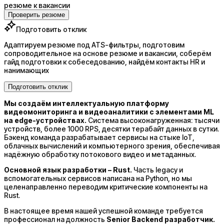
резюме к вакансии
Проверить резюме
Подготовить отклик
Адаптируем резюме под ATS-фильтры, подготовим
сопроводительное на основе резюме и вакансии, соберём
гайд подготовки к собеседованию, найдём контакты HR и
нанимающих
Подготовить отклик
Мы создаём интеллектуальную платформу
видеомониторинга и видеоаналитики с элементами ML
на edge-устройствах.
Система высоконагруженная: тысячи
устройств, более 1000 RPS, десятки терабайт данных в сутки.
Бэкенд команда разрабатывает сервисы на стыке IoT,
облачных вычислений и компьютерного зрения, обеспечивая
надёжную обработку потокового видео и метаданных.
Основной язык разработки – Rust.
Часть legacy и
вспомогательных сервисов написана на Python, но мы
целенаправленно переводим критические компоненты на
Rust.
В настоящее время нашей успешной команде требуется
профессионал на должность
Senior
B
ackend разработчик.