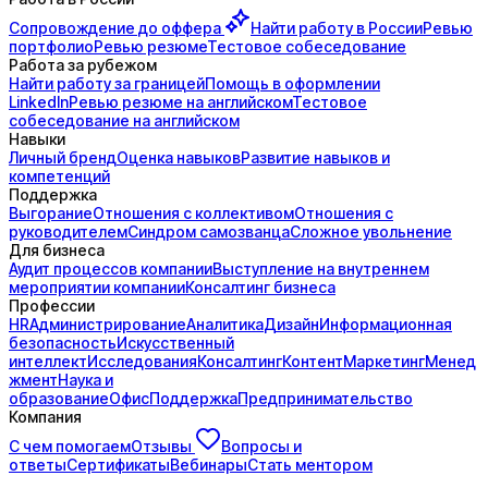
Сопровождение до
оффера
Найти работу в России
Ревью
портфолио
Ревью резюме
Тестовое собеседование
Работа за рубежом
Найти работу за границей
Помощь в оформлении
LinkedIn
Ревью резюме на английском
Тестовое
собеседование на английском
Навыки
Личный бренд
Оценка навыков
Развитие навыков и
компетенций
Поддержка
Выгорание
Отношения с коллективом
Отношения с
руководителем
Синдром самозванца
Сложное увольнение
Для бизнеса
Аудит процессов компании
Выступление на внутреннем
мероприятии компании
Консалтинг бизнеса
Профессии
HR
Администрирование
Аналитика
Дизайн
Информационная
безопасность
Искусственный
интеллект
Исследования
Консалтинг
Контент
Маркетинг
Менед
жмент
Наука и
образование
Офис
Поддержка
Предпринимательство
Компания
С чем помогаем
Отзывы
Вопросы и
ответы
Сертификаты
Вебинары
Стать ментором