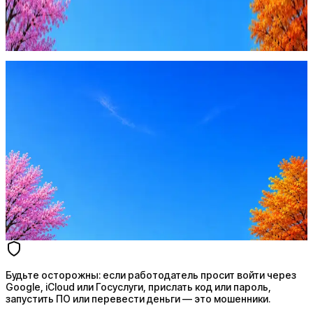
Google, iCloud или Госуслуги, прислать код или пароль,
запустить ПО или перевести деньги — это мошенники.
Жмите
·
Гайд по безопасности
Пожаловаться
Оффер быстрее с Эйч
Стратегия поиска с AI: рынки, позиции, вилка, каналы
Резюме под ATS-фильтры
Ежедневный подбор из 600+ источников
AI-адаптация отклика под вакансию
AI генерация сопроводительных писем
4 990 ₽/мес
Купить доступ
Будьте осторожны: если работодатель просит войти через
Google, iCloud или Госуслуги, прислать код или пароль,
запустить ПО или перевести деньги — это мошенники.