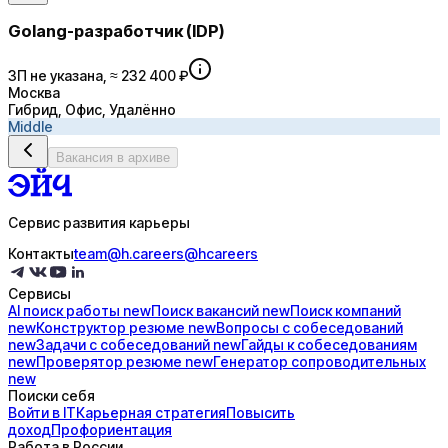
Golang-разработчик (IDP)
ЗП не указана, ≈ 232 400 ₽
Москва
Гибрид, Офис, Удалённо
Middle
Вакансия в архиве
Сервис развития карьеры
Контакты
team@h.careers
@hcareers
Сервисы
AI поиск
работы
new
Поиск
вакансий
new
Поиск
компаний
new
Конструктор
резюме
new
Вопросы с
собеседований
new
Задачи с
собеседований
new
Гайды к
собеседованиям
new
Проверятор
резюме
new
Генератор
сопроводительных
new
Поиски себя
Войти в IT
Карьерная стратегия
Повысить
доход
Профориентация
Работа в России