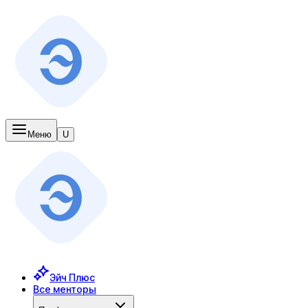
Меню
U
Эйч Плюс
Все менторы