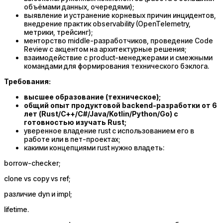
объёмами данных, очередями);
выявление и устранение корневых причин инцидентов,
внедрение практик observability (OpenTelemetry,
метрики, трейсинг);
менторство middle-разработчиков, проведение Code
Review с акцентом на архитектурные решения;
взаимодействие с product-менеджерами и смежными
командами для формирования технического бэклога.
Требования:
высшее образование (техническое);
общий опыт продуктовой backend-разработки от 6
лет (Rust/C++/C#/Java/Kotlin/Python/Go) с
готовностью изучать Rust;
уверенное владение rust с использованием его в
работе или в пет-проектах;
какими концепциями rust нужно владеть:
borrow-checker;
clone vs copy vs ref;
различие dyn и impl;
lifetime.