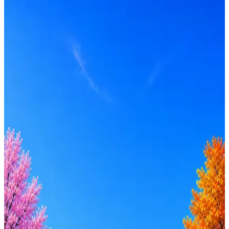
от 310 000 ₽
Локация
Москва
Формат
Гибрид
Опыт
Senior
Вакансия в архиве
Оффер быстрее с Эйч
Стратегия поиска с AI: рынки, позиции, вилка, каналы
Резюме под ATS-фильтры
Ежедневный подбор из 600+ источников
AI-адаптация отклика под вакансию
AI генерация сопроводительных писем
4 990 ₽/мес
Купить доступ
Будьте осторожны: если работодатель просит войти через