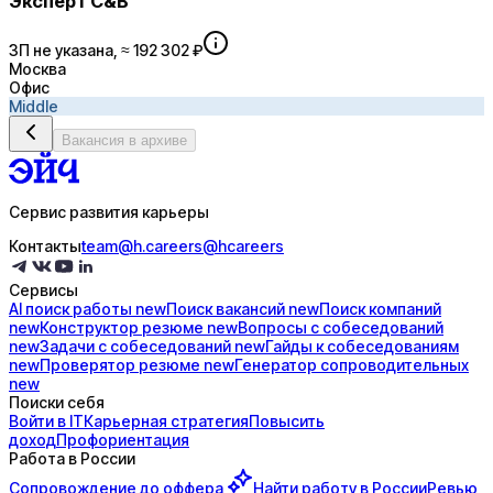
Эксперт C&B
ЗП не указана, ≈ 192 302 ₽
Москва
Офис
Middle
Вакансия в архиве
Сервис развития карьеры
Контакты
team@h.careers
@hcareers
Сервисы
AI поиск
работы
new
Поиск
вакансий
new
Поиск
компаний
new
Конструктор
резюме
new
Вопросы с
собеседований
new
Задачи с
собеседований
new
Гайды к
собеседованиям
new
Проверятор
резюме
new
Генератор
сопроводительных
new
Поиски себя
Войти в IT
Карьерная стратегия
Повысить
доход
Профориентация
Работа в России
Сопровождение до
оффера
Найти работу в России
Ревью