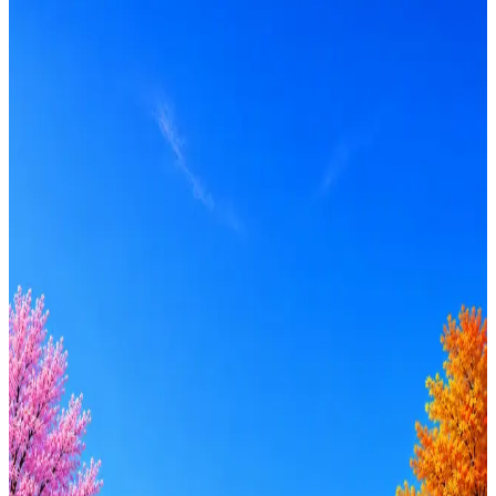
по рынку ≈ 192 302 ₽
Локация
Санкт-Петербург
Формат
Офис
Опыт
Intern
Вакансия в архиве
Оффер быстрее с Эйч
Стратегия поиска с AI: рынки, позиции, вилка, каналы
Резюме под ATS-фильтры
Ежедневный подбор из 600+ источников
AI-адаптация отклика под вакансию
AI генерация сопроводительных писем
4 990 ₽/мес
Купить доступ