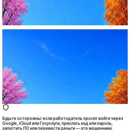
Будьте осторожны: если работодатель просит войти через
Google, iCloud или Госуслуги, прислать код или пароль,
запустить ПО или перевести деньги — это мошенники.
Жмите
·
Гайд по безопасности
Пожаловаться
Оффер быстрее с Эйч
Стратегия поиска с AI: рынки, позиции, вилка, каналы
Резюме под ATS-фильтры
Ежедневный подбор из 600+ источников
AI-адаптация отклика под вакансию
AI генерация сопроводительных писем
4 990 ₽/мес
Купить доступ
Будьте осторожны: если работодатель просит войти через
Google, iCloud или Госуслуги, прислать код или пароль,
запустить ПО или перевести деньги — это мошенники.