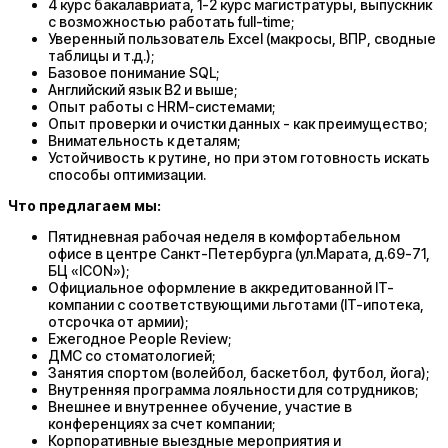
4 курс бакалавриата, 1-2 курс магистратуры, выпускник
с возможностью работать full-time;
Уверенный пользователь Excel (макросы, ВПР, сводные
таблицы и т.д.);
Базовое понимание SQL;
Английский язык В2 и выше;
Опыт работы с HRM-системами;
Опыт проверки и очистки данных - как преимущество;
Внимательность к деталям;
Устойчивость к рутине, но при этом готовность искать
способы оптимизации.
Что предлагаем мы:
Пятидневная рабочая неделя в комфортабельном
офисе в центре Санкт-Петербурга (ул.Марата, д.69-71,
БЦ «ICON»);
Официальное оформление в аккредитованной IT-
компании с соответствующими льготами (IT-ипотека,
отсрочка от армии);
Ежегодное People Review;
ДМС со стоматологией;
Занятия спортом (волейбол, баскетбол, футбол, йога);
Внутренняя программа лояльности для сотрудников;
Внешнее и внутреннее обучение, участие в
конференциях за счет компании;
Корпоративные выездные мероприятия и