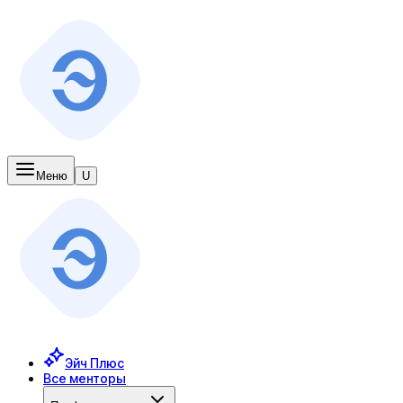
Меню
U
Эйч Плюс
Все менторы