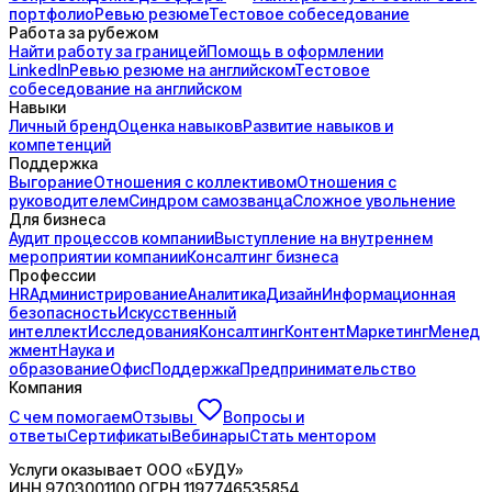
портфолио
Ревью резюме
Тестовое собеседование
Работа за рубежом
Найти работу за границей
Помощь в оформлении
LinkedIn
Ревью резюме на английском
Тестовое
собеседование на английском
Навыки
Личный бренд
Оценка навыков
Развитие навыков и
компетенций
Поддержка
Выгорание
Отношения с коллективом
Отношения с
руководителем
Синдром самозванца
Сложное увольнение
Для бизнеса
Аудит процессов компании
Выступление на внутреннем
мероприятии компании
Консалтинг бизнеса
Профессии
HR
Администрирование
Аналитика
Дизайн
Информационная
безопасность
Искусственный
интеллект
Исследования
Консалтинг
Контент
Маркетинг
Менед
жмент
Наука и
образование
Офис
Поддержка
Предпринимательство
Компания
С чем помогаем
Отзывы
Вопросы и
ответы
Сертификаты
Вебинары
Стать ментором
Услуги оказывает
ООО «БУДУ»
ИНН
9703001100
ОГРН
1197746535854