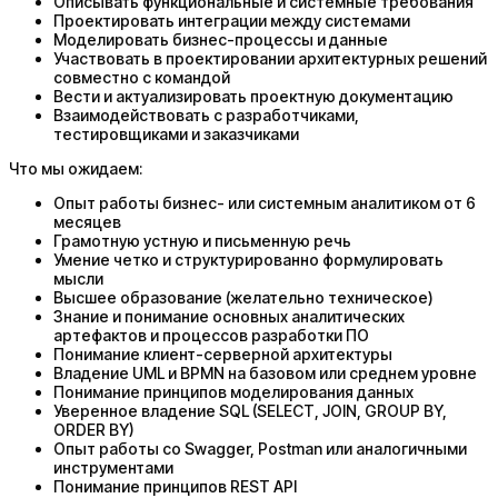
Описывать функциональные и системные требования
Проектировать интеграции между системами
Моделировать бизнес-процессы и данные
Участвовать в проектировании архитектурных решений
совместно с командой
Вести и актуализировать проектную документацию
Взаимодействовать с разработчиками,
тестировщиками и заказчиками
Что мы ожидаем:
Опыт работы бизнес- или системным аналитиком от 6
месяцев
Грамотную устную и письменную речь
Умение четко и структурированно формулировать
мысли
Высшее образование (желательно техническое)
Знание и понимание основных аналитических
артефактов и процессов разработки ПО
Понимание клиент-серверной архитектуры
Владение UML и BPMN на базовом или среднем уровне
Понимание принципов моделирования данных
Уверенное владение SQL (SELECT, JOIN, GROUP BY,
ORDER BY)
Опыт работы со Swagger, Postman или аналогичными
инструментами
Понимание принципов REST API