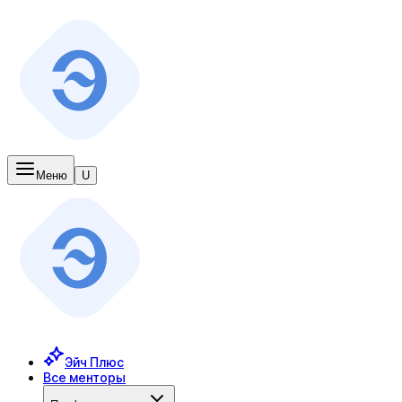
Меню
U
Эйч Плюс
Все менторы