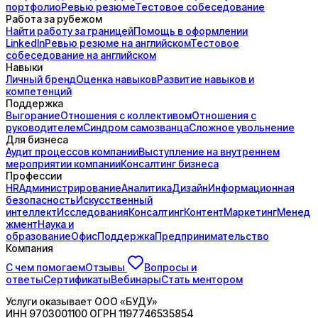
портфолио
Ревью резюме
Тестовое собеседование
Работа за рубежом
Найти работу за границей
Помощь в оформлении
LinkedIn
Ревью резюме на английском
Тестовое
собеседование на английском
Навыки
Личный бренд
Оценка навыков
Развитие навыков и
компетенций
Поддержка
Выгорание
Отношения с коллективом
Отношения с
руководителем
Синдром самозванца
Сложное увольнение
Для бизнеса
Аудит процессов компании
Выступление на внутреннем
мероприятии компании
Консалтинг бизнеса
Профессии
HR
Администрирование
Аналитика
Дизайн
Информационная
безопасность
Искусственный
интеллект
Исследования
Консалтинг
Контент
Маркетинг
Менед
жмент
Наука и
образование
Офис
Поддержка
Предпринимательство
Компания
С чем помогаем
Отзывы
Вопросы и
ответы
Сертификаты
Вебинары
Стать ментором
Услуги оказывает
ООО «БУДУ»
ИНН
9703001100
ОГРН
1197746535854