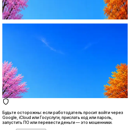
Google, iCloud или Госуслуги, прислать код или пароль,
запустить ПО или перевести деньги — это мошенники.
Жмите
·
Гайд по безопасности
Пожаловаться
Оффер быстрее с Эйч
Стратегия поиска с AI: рынки, позиции, вилка, каналы
Резюме под ATS-фильтры
Ежедневный подбор из 600+ источников
AI-адаптация отклика под вакансию
AI генерация сопроводительных писем
4 990 ₽/мес
Купить доступ
Будьте осторожны: если работодатель просит войти через
Google, iCloud или Госуслуги, прислать код или пароль,
запустить ПО или перевести деньги — это мошенники.