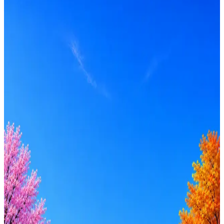
Локация
Удалённо
Формат
Удалённо, Офис
Опыт
Junior, Middle
Вакансия в архиве
Оффер быстрее с Эйч
Стратегия поиска с AI: рынки, позиции, вилка, каналы
Резюме под ATS-фильтры
Ежедневный подбор из 600+ источников
AI-адаптация отклика под вакансию
AI генерация сопроводительных писем
4 990 ₽/мес
Купить доступ
Будьте осторожны: если работодатель просит войти через