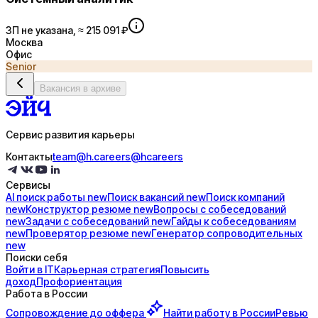
ЗП не указана, ≈ 215 091 ₽
Москва
Офис
Senior
Вакансия в архиве
Сервис развития карьеры
Контакты
team@h.careers
@hcareers
Сервисы
AI поиск
работы
new
Поиск
вакансий
new
Поиск
компаний
new
Конструктор
резюме
new
Вопросы с
собеседований
new
Задачи с
собеседований
new
Гайды к
собеседованиям
new
Проверятор
резюме
new
Генератор
сопроводительных
new
Поиски себя
Войти в IT
Карьерная стратегия
Повысить
доход
Профориентация
Работа в России
Сопровождение до
оффера
Найти работу в России
Ревью