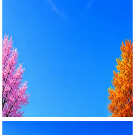
Оффер быстрее с Эйч
Стратегия поиска с AI: рынки, позиции, вилка, каналы
Резюме под ATS-фильтры
Ежедневный подбор из 600+ источников
AI-адаптация отклика под вакансию
AI генерация сопроводительных писем
4 990 ₽/мес
Купить доступ
Будьте осторожны: если работодатель просит войти через
Google, iCloud или Госуслуги, прислать код или пароль,
запустить ПО или перевести деньги — это мошенники.
Жмите
·
Гайд по безопасности
Пожаловаться
Оффер быстрее с Эйч