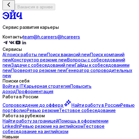
Вакансия в архиве
Сервис развития карьеры
Контакты
team@h.careers
@hcareers
Сервисы
AI поиск
работы
new
Поиск
вакансий
new
Поиск
компаний
new
Конструктор
резюме
new
Вопросы с
собеседований
new
Задачи с
собеседований
new
Гайды к
собеседованиям
new
Проверятор
резюме
new
Генератор
сопроводительных
new
Поиски себя
Войти в IT
Карьерная стратегия
Повысить
доход
Профориентация
Работа в России
Сопровождение до
оффера
Найти работу в России
Ревью
портфолио
Ревью резюме
Тестовое собеседование
Работа за рубежом
Найти работу за границей
Помощь в оформлении
LinkedIn
Ревью резюме на английском
Тестовое
собеседование на английском
Навыки