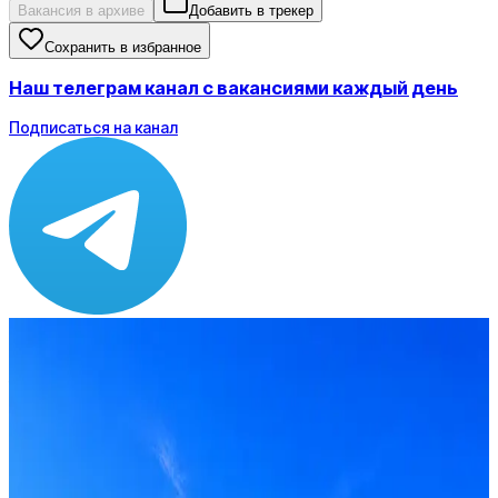
Вакансия в архиве
Добавить в трекер
Сохранить в избранное
Наш телеграм канал с вакансиями каждый день
Подписаться на канал
Зарплата
по рынку ≈ 180 878 ₽
Локация
Нижний Новгород
Формат
Гибрид
Опыт
Intern
Вакансия в архиве