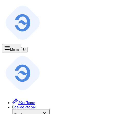
Меню
U
Эйч Плюс
Все менторы