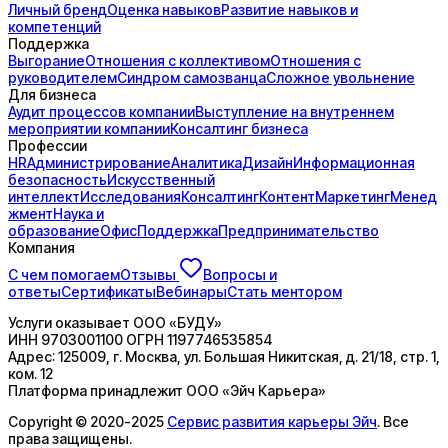
Личный бренд
Оценка навыков
Развитие навыков и
компетенций
Поддержка
Выгорание
Отношения с коллективом
Отношения с
руководителем
Синдром самозванца
Сложное увольнение
Для бизнеса
Аудит процессов компании
Выступление на внутреннем
мероприятии компании
Консалтинг бизнеса
Профессии
HR
Администрирование
Аналитика
Дизайн
Информационная
безопасность
Искусственный
интеллект
Исследования
Консалтинг
Контент
Маркетинг
Менед
жмент
Наука и
образование
Офис
Поддержка
Предпринимательство
Компания
С чем помогаем
Отзывы
Вопросы и
ответы
Сертификаты
Вебинары
Стать ментором
Услуги оказывает
ООО «БУДУ»
ИНН
9703001100
ОГРН
1197746535854
Адрес:
125009, г. Москва, ул. Большая Никитская, д. 21/18, стр. 1,
ком. 12
Платформа принадлежит
ООО «Эйч Карьера»
Copyright © 2020-2025
Сервис развития карьеры Эйч
. Все
права защищены.