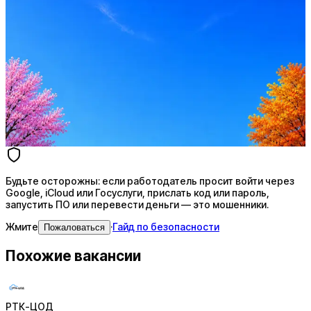
Стратегия поиска с AI: рынки, позиции, вилка, каналы
Резюме под ATS-фильтры
Ежедневный подбор из 600+ источников
AI-адаптация отклика под вакансию
AI генерация сопроводительных писем
4 990 ₽/мес
Купить доступ
Будьте осторожны: если работодатель просит войти через
Google, iCloud или Госуслуги, прислать код или пароль,
запустить ПО или перевести деньги — это мошенники.
Жмите
·
Гайд по безопасности
Пожаловаться
Похожие вакансии
РТК-ЦОД