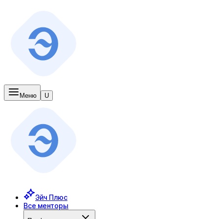
Меню
U
Эйч Плюс
Все менторы