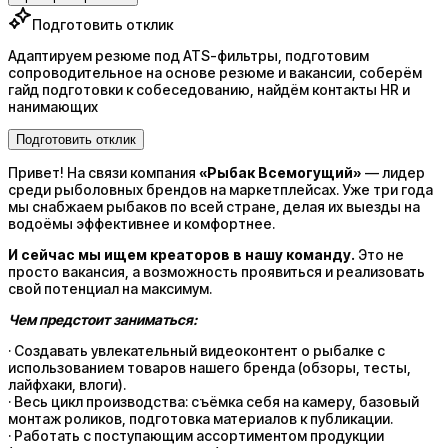
Подготовить отклик
Адаптируем резюме под ATS-фильтры, подготовим
сопроводительное на основе резюме и вакансии, соберём
гайд подготовки к собеседованию, найдём контакты HR и
нанимающих
Подготовить отклик
Привет! На связи компания
«Рыбак Всемогущий»
— лидер
среди рыболовных брендов на маркетплейсах. Уже три года
мы снабжаем рыбаков по всей стране, делая их выезды на
водоёмы эффективнее и комфортнее.
И сейчас мы ищем креаторов в нашу команду.
Это не
просто вакансия, а возможность проявиться и реализовать
свой потенциал на максимум.
Чем предстоит заниматься:
· Создавать увлекательный видеоконтент о рыбалке с
использованием товаров нашего бренда (обзоры, тесты,
лайфхаки, влоги).
· Весь цикл производства: съёмка себя на камеру, базовый
монтаж роликов, подготовка материалов к публикации.
· Работать с поступающим ассортиментом продукции