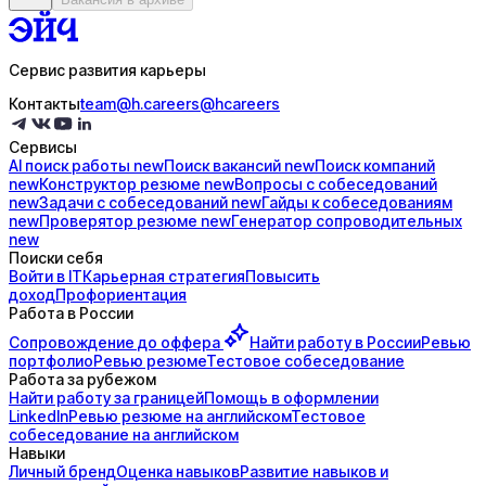
Сервис развития карьеры
Контакты
team@h.careers
@hcareers
Сервисы
AI поиск
работы
new
Поиск
вакансий
new
Поиск
компаний
new
Конструктор
резюме
new
Вопросы с
собеседований
new
Задачи с
собеседований
new
Гайды к
собеседованиям
new
Проверятор
резюме
new
Генератор
сопроводительных
new
Поиски себя
Войти в IT
Карьерная стратегия
Повысить
доход
Профориентация
Работа в России
Сопровождение до
оффера
Найти работу в России
Ревью
портфолио
Ревью резюме
Тестовое собеседование
Работа за рубежом
Найти работу за границей
Помощь в оформлении
LinkedIn
Ревью резюме на английском
Тестовое
собеседование на английском
Навыки
Личный бренд
Оценка навыков
Развитие навыков и