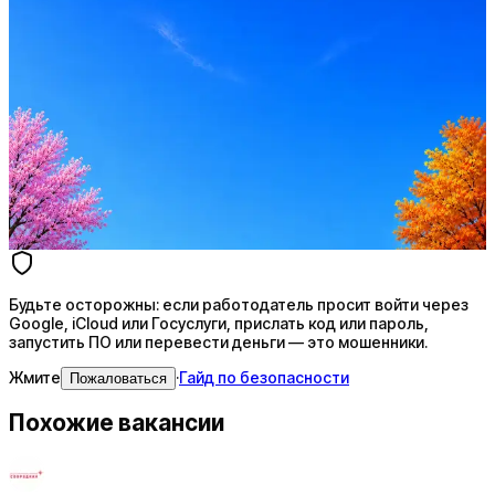
Стратегия поиска с AI: рынки, позиции, вилка, каналы
Резюме под ATS-фильтры
Ежедневный подбор из 600+ источников
AI-адаптация отклика под вакансию
AI генерация сопроводительных писем
4 990 ₽/мес
Купить доступ
Будьте осторожны: если работодатель просит войти через
Google, iCloud или Госуслуги, прислать код или пароль,
запустить ПО или перевести деньги — это мошенники.
Жмите
·
Гайд по безопасности
Пожаловаться
Похожие вакансии