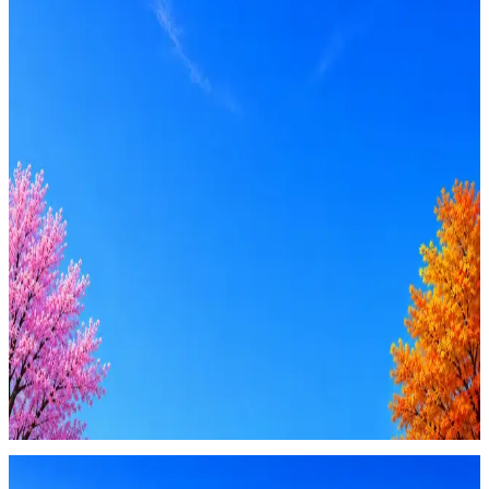
Вакансия в архиве
Оффер быстрее с Эйч
Стратегия поиска с AI: рынки, позиции, вилка, каналы
Резюме под ATS-фильтры
Ежедневный подбор из 600+ источников
AI-адаптация отклика под вакансию
AI генерация сопроводительных писем
4 990 ₽/мес
Купить доступ
Будьте осторожны: если работодатель просит войти через
Google, iCloud или Госуслуги, прислать код или пароль,
запустить ПО или перевести деньги — это мошенники.
Жмите
·
Гайд по безопасности
Пожаловаться
Оффер быстрее с Эйч