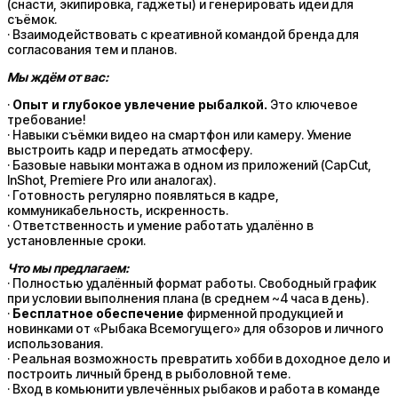
(снасти, экипировка, гаджеты) и генерировать идеи для
съёмок.
· Взаимодействовать с креативной командой бренда для
согласования тем и планов.
Мы ждём от вас:
·
Опыт и глубокое увлечение рыбалкой.
Это ключевое
требование!
· Навыки съёмки видео на смартфон или камеру. Умение
выстроить кадр и передать атмосферу.
· Базовые навыки монтажа в одном из приложений (CapCut,
InShot, Premiere Pro или аналогах).
· Готовность регулярно появляться в кадре,
коммуникабельность, искренность.
· Ответственность и умение работать удалённо в
установленные сроки.
Что мы предлагаем:
· Полностью удалённый формат работы. Свободный график
при условии выполнения плана (в среднем ~4 часа в день).
·
Бесплатное обеспечение
фирменной продукцией и
новинками от «Рыбака Всемогущего» для обзоров и личного
использования.
· Реальная возможность превратить хобби в доходное дело и
построить личный бренд в рыболовной теме.
· Вход в комьюнити увлечённых рыбаков и работа в команде