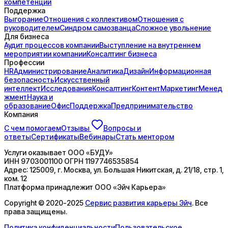
компетенций
Поддержка
Выгорание
Отношения с коллективом
Отношения с
руководителем
Синдром самозванца
Сложное увольнение
Для бизнеса
Аудит процессов компании
Выступление на внутреннем
мероприятии компании
Консалтинг бизнеса
Профессии
HR
Администрирование
Аналитика
Дизайн
Информационная
безопасность
Искусственный
интеллект
Исследования
Консалтинг
Контент
Маркетинг
Менед
жмент
Наука и
образование
Офис
Поддержка
Предпринимательство
Компания
С чем помогаем
Отзывы
Вопросы и
ответы
Сертификаты
Вебинары
Стать ментором
Услуги оказывает
ООО «БУДУ»
ИНН
9703001100
ОГРН
1197746535854
Адрес:
125009, г. Москва, ул. Большая Никитская, д. 21/18, стр. 1,
ком. 12
Платформа принадлежит
ООО «Эйч Карьера»
Copyright © 2020-2025
Сервис развития карьеры Эйч
. Все
права защищены.
Политика конфиденциальности
Пользовательское