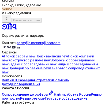
Москва
Гибрид, Офис, Удалённо
Senior
ИТ-аккредитация
Вакансия в архиве
Сервис развития карьеры
Контакты
team@h.careers
@hcareers
Сервисы
AI поиск
работы
new
Поиск
вакансий
new
Поиск
компаний
new
Конструктор
резюме
new
Вопросы с
собеседований
new
Задачи с
собеседований
new
Гайды к
собеседованиям
new
Проверятор
резюме
new
Генератор
сопроводительных
new
Поиски себя
Войти в IT
Карьерная стратегия
Повысить
доход
Профориентация
Работа в России
Сопровождение до
оффера
Найти работу в России
Ревью
портфолио
Ревью резюме
Тестовое собеседование
Работа за рубежом