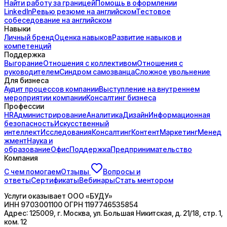
Найти работу за границей
Помощь в оформлении
LinkedIn
Ревью резюме на английском
Тестовое
собеседование на английском
Навыки
Личный бренд
Оценка навыков
Развитие навыков и
компетенций
Поддержка
Выгорание
Отношения с коллективом
Отношения с
руководителем
Синдром самозванца
Сложное увольнение
Для бизнеса
Аудит процессов компании
Выступление на внутреннем
мероприятии компании
Консалтинг бизнеса
Профессии
HR
Администрирование
Аналитика
Дизайн
Информационная
безопасность
Искусственный
интеллект
Исследования
Консалтинг
Контент
Маркетинг
Менед
жмент
Наука и
образование
Офис
Поддержка
Предпринимательство
Компания
С чем помогаем
Отзывы
Вопросы и
ответы
Сертификаты
Вебинары
Стать ментором
Услуги оказывает
ООО «БУДУ»
ИНН
9703001100
ОГРН
1197746535854
Адрес:
125009, г. Москва, ул. Большая Никитская, д. 21/18, стр. 1,
ком. 12