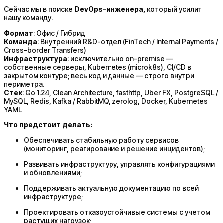
Сейчас мы в поиске
DevOps-инженера,
который усилит
нашу команду.
Формат
: Офис / Гибрид
Команда
: Внутренний R&D-отдел (FinTech / Internal Payments /
Cross-border Transfers)
Инфраструктура
: исключительно on-premise —
собственные серверы, Kubernetes (microk8s), CI/CD в
закрытом контуре; весь код и данные — строго внутри
периметра.
Стек
: Go 1.24, Clean Architecture, fasthttp, Uber FX, PostgreSQL /
MySQL, Redis, Kafka / RabbitMQ, zerolog, Docker, Kubernetes
YAML
Что предстоит делать:
Обеспечивать стабильную работу сервисов
(мониторинг, реагирование и решение инцидентов);
Развивать инфраструктуру, управлять конфигурациями
и обновлениями;
Поддерживать актуальную документацию по всей
инфраструктуре;
Проектировать отказоустойчивые системы с учетом
растущих нагрузок;