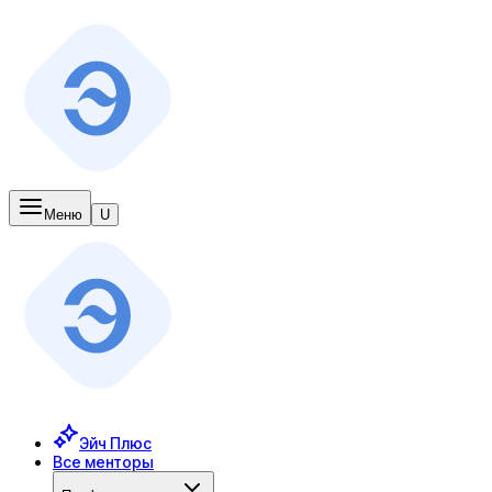
Меню
U
Эйч Плюс
Все менторы