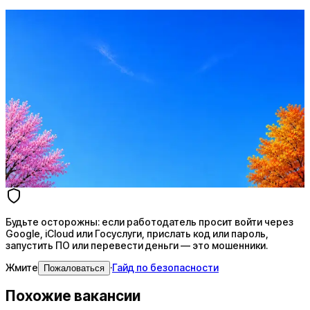
Оффер быстрее с Эйч
Стратегия поиска с AI: рынки, позиции, вилка, каналы
Резюме под ATS-фильтры
Ежедневный подбор из 600+ источников
AI-адаптация отклика под вакансию
AI генерация сопроводительных писем
4 990 ₽/мес
Купить доступ
Будьте осторожны: если работодатель просит войти через
Google, iCloud или Госуслуги, прислать код или пароль,
запустить ПО или перевести деньги — это мошенники.
Жмите
·
Гайд по безопасности
Пожаловаться
Похожие вакансии