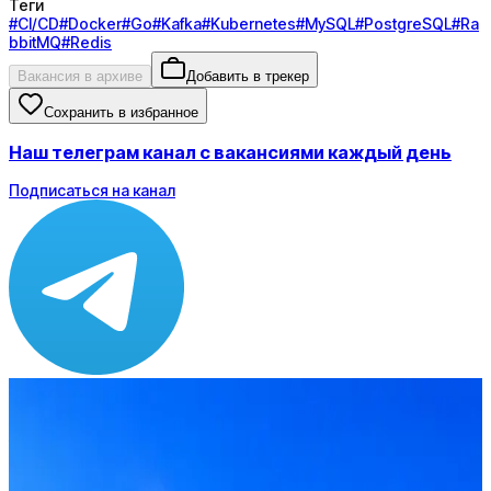
Теги
#
CI/CD
#
Docker
#
Go
#
Kafka
#
Kubernetes
#
MySQL
#
PostgreSQL
#
Ra
bbitMQ
#
Redis
Вакансия в архиве
Добавить в трекер
Сохранить в избранное
Наш телеграм канал с вакансиями каждый день
Подписаться на канал
Зарплата
по рынку ≈ 247 200 ₽
Локация
Москва
Формат