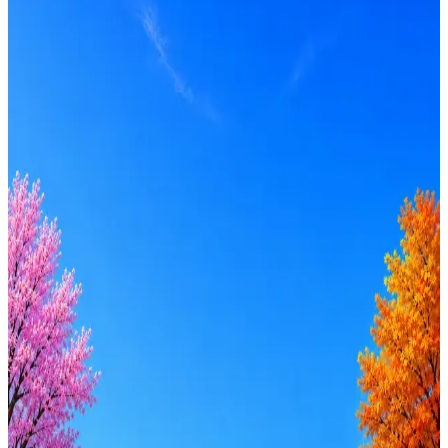
Офис, Гибрид
Опыт
Middle, Senior
Вакансия в архиве
Оффер быстрее с Эйч
Стратегия поиска с AI: рынки, позиции, вилка, каналы
Резюме под ATS-фильтры
Ежедневный подбор из 600+ источников
AI-адаптация отклика под вакансию
AI генерация сопроводительных писем
4 990 ₽/мес
Купить доступ
Будьте осторожны: если работодатель просит войти через
Google, iCloud или Госуслуги, прислать код или пароль,
запустить ПО или перевести деньги — это мошенники.
Жмите
·
Гайд по безопасности
Пожаловаться