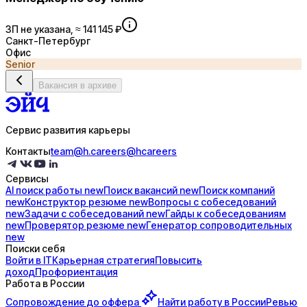
ЗП не указана, ≈ 141 145 ₽
Санкт-Петербург
Офис
Senior
Вакансия в архиве
Сервис развития карьеры
Контакты
team@h.careers
@hcareers
Сервисы
AI поиск
работы
new
Поиск
вакансий
new
Поиск
компаний
new
Конструктор
резюме
new
Вопросы с
собеседований
new
Задачи с
собеседований
new
Гайды к
собеседованиям
new
Проверятор
резюме
new
Генератор
сопроводительных
new
Поиски себя
Войти в IT
Карьерная стратегия
Повысить
доход
Профориентация
Работа в России
Сопровождение до
оффера
Найти работу в России
Ревью