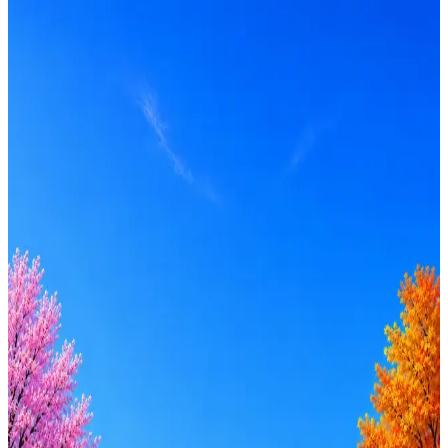
по рынку ≈ 141 145 ₽
Локация
Краснодар
Опыт
Middle, Senior
Вакансия в архиве
Оффер быстрее с Эйч
Стратегия поиска с AI: рынки, позиции, вилка, каналы
Резюме под ATS-фильтры
Ежедневный подбор из 600+ источников
AI-адаптация отклика под вакансию
AI генерация сопроводительных писем
4 990 ₽/мес
Купить доступ
Будьте осторожны: если работодатель просит войти через
Google, iCloud или Госуслуги, прислать код или пароль,