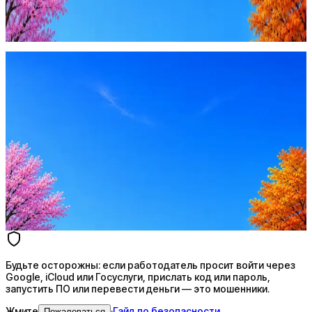
запустить ПО или перевести деньги — это мошенники.
Жмите
·
Гайд по безопасности
Пожаловаться
Оффер быстрее с Эйч
Стратегия поиска с AI: рынки, позиции, вилка, каналы
Резюме под ATS-фильтры
Ежедневный подбор из 600+ источников
AI-адаптация отклика под вакансию
AI генерация сопроводительных писем
4 990 ₽/мес
Купить доступ
Будьте осторожны: если работодатель просит войти через
Google, iCloud или Госуслуги, прислать код или пароль,
запустить ПО или перевести деньги — это мошенники.
Жмите
·
Гайд по безопасности
Пожаловаться