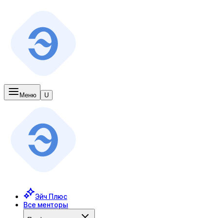
Меню
U
Эйч Плюс
Все менторы