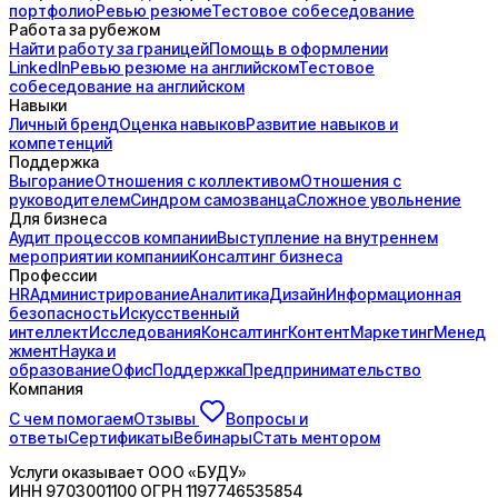
портфолио
Ревью резюме
Тестовое собеседование
Работа за рубежом
Найти работу за границей
Помощь в оформлении
LinkedIn
Ревью резюме на английском
Тестовое
собеседование на английском
Навыки
Личный бренд
Оценка навыков
Развитие навыков и
компетенций
Поддержка
Выгорание
Отношения с коллективом
Отношения с
руководителем
Синдром самозванца
Сложное увольнение
Для бизнеса
Аудит процессов компании
Выступление на внутреннем
мероприятии компании
Консалтинг бизнеса
Профессии
HR
Администрирование
Аналитика
Дизайн
Информационная
безопасность
Искусственный
интеллект
Исследования
Консалтинг
Контент
Маркетинг
Менед
жмент
Наука и
образование
Офис
Поддержка
Предпринимательство
Компания
С чем помогаем
Отзывы
Вопросы и
ответы
Сертификаты
Вебинары
Стать ментором
Услуги оказывает
ООО «БУДУ»
ИНН
9703001100
ОГРН
1197746535854