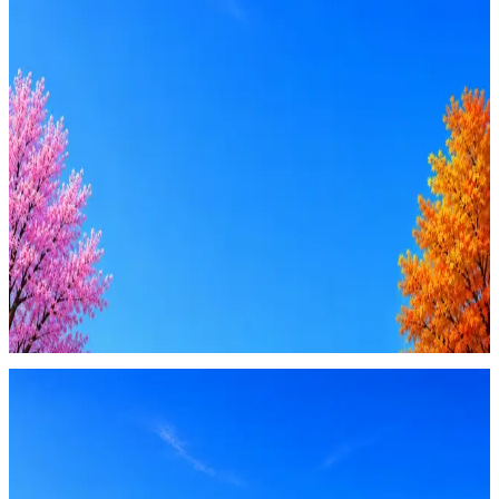
Стратегия поиска с AI: рынки, позиции, вилка, каналы
Резюме под ATS-фильтры
Ежедневный подбор из 600+ источников
AI-адаптация отклика под вакансию
AI генерация сопроводительных писем
4 990 ₽/мес
Купить доступ
Будьте осторожны: если работодатель просит войти через
Google, iCloud или Госуслуги, прислать код или пароль,
запустить ПО или перевести деньги — это мошенники.
Жмите
·
Гайд по безопасности
Пожаловаться
Оффер быстрее с Эйч
Стратегия поиска с AI: рынки, позиции, вилка, каналы
Резюме под ATS-фильтры