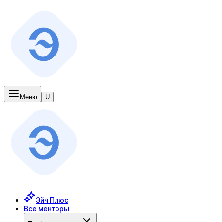
Меню
U
Эйч Плюс
Все менторы