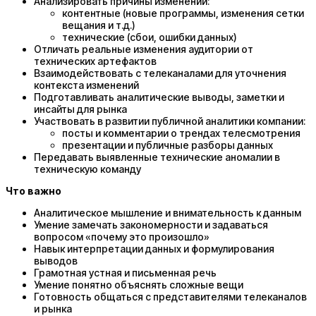
Анализировать причины изменений:
контентные (новые программы, изменения сетки
вещания и т.д.)
технические (сбои, ошибки данных)
Отличать реальные изменения аудитории от
технических артефактов
Взаимодействовать с телеканалами для уточнения
контекста изменений
Подготавливать аналитические выводы, заметки и
инсайты для рынка
Участвовать в развитии публичной аналитики компании:
посты и комментарии о трендах телесмотрения
презентации и публичные разборы данных
Передавать выявленные технические аномалии в
техническую команду
Что важно
Аналитическое мышление и внимательность к данным
Умение замечать закономерности и задаваться
вопросом «почему это произошло»
Навык интерпретации данных и формулирования
выводов
Грамотная устная и письменная речь
Умение понятно объяснять сложные вещи
Готовность общаться с представителями телеканалов
и рынка