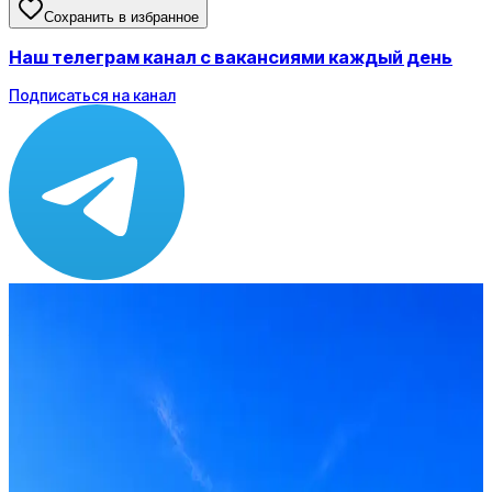
Сохранить в избранное
Наш телеграм канал с вакансиями каждый день
Подписаться на канал
Зарплата
от 130 000 до 160 000 ₽
Локация
Москва
Опыт
Middle
Вакансия в архиве
Оффер быстрее с Эйч