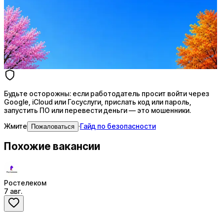
Ежедневный подбор из 600+ источников
AI-адаптация отклика под вакансию
AI генерация сопроводительных писем
4 990 ₽/мес
Купить доступ
Будьте осторожны: если работодатель просит войти через
Google, iCloud или Госуслуги, прислать код или пароль,
запустить ПО или перевести деньги — это мошенники.
Жмите
·
Гайд по безопасности
Пожаловаться
Похожие вакансии
Ростелеком
7 авг.