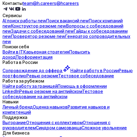
Контакты
team@h.careers
@hcareers
Сервисы
AI поиск
работы
new
Поиск
вакансий
new
Поиск
компаний
new
Конструктор
резюме
new
Вопросы с
собеседований
new
Задачи с
собеседований
new
Гайды к
собеседованиям
new
Проверятор
резюме
new
Генератор
сопроводительных
new
Поиски себя
Войти в IT
Карьерная стратегия
Повысить
доход
Профориентация
Работа в России
Сопровождение до
оффера
Найти работу в России
Ревью
портфолио
Ревью резюме
Тестовое собеседование
Работа за рубежом
Найти работу за границей
Помощь в оформлении
LinkedIn
Ревью резюме на английском
Тестовое
собеседование на английском
Навыки
Личный бренд
Оценка навыков
Развитие навыков и
компетенций
Поддержка
Выгорание
Отношения с коллективом
Отношения с
руководителем
Синдром самозванца
Сложное увольнение
Для бизнеса