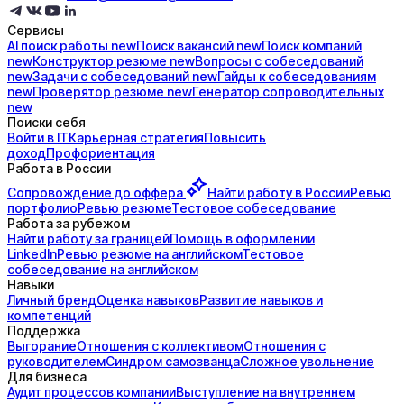
Сервисы
AI поиск
работы
new
Поиск
вакансий
new
Поиск
компаний
new
Конструктор
резюме
new
Вопросы с
собеседований
new
Задачи с
собеседований
new
Гайды к
собеседованиям
new
Проверятор
резюме
new
Генератор
сопроводительных
new
Поиски себя
Войти в IT
Карьерная стратегия
Повысить
доход
Профориентация
Работа в России
Сопровождение до
оффера
Найти работу в России
Ревью
портфолио
Ревью резюме
Тестовое собеседование
Работа за рубежом
Найти работу за границей
Помощь в оформлении
LinkedIn
Ревью резюме на английском
Тестовое
собеседование на английском
Навыки
Личный бренд
Оценка навыков
Развитие навыков и
компетенций
Поддержка
Выгорание
Отношения с коллективом
Отношения с
руководителем
Синдром самозванца
Сложное увольнение
Для бизнеса
Аудит процессов компании
Выступление на внутреннем