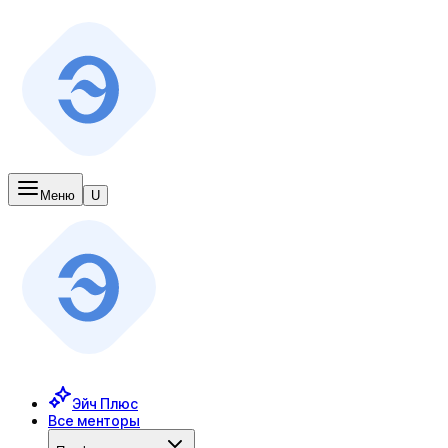
Меню
U
Эйч Плюс
Все менторы