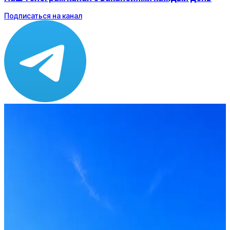
Подписаться на канал
Зарплата
от 150 000 ₽
Локация
Краснодар
Опыт
Middle
Вакансия в архиве
Оффер быстрее с Эйч
Стратегия поиска с AI: рынки, позиции, вилка, каналы
Резюме под ATS-фильтры