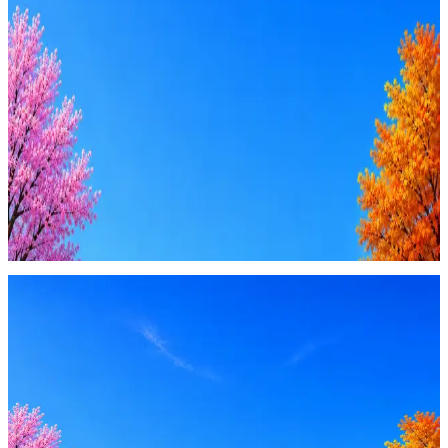
Ежедневный подбор из 600+ источников
AI-адаптация отклика под вакансию
AI генерация сопроводительных писем
4 990 ₽/мес
Купить доступ
Будьте осторожны: если работодатель просит войти через
Google, iCloud или Госуслуги, прислать код или пароль,
запустить ПО или перевести деньги — это мошенники.
Жмите
·
Гайд по безопасности
Пожаловаться
Оффер быстрее с Эйч
Стратегия поиска с AI: рынки, позиции, вилка, каналы
Резюме под ATS-фильтры
Ежедневный подбор из 600+ источников
AI-адаптация отклика под вакансию