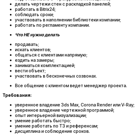
делать чертежи стен с раскладкой панелей;
работать в Bitrix24;
соблюдать сроки;
участвовать в наполнении библиотеки компании;
работать по регламенту компании.
Что НЕ нужно делать
продавать;
искать клиентов;
общаться с клиентами напрямую;
ездить на замеры;
заниматься комплектацией;
вести объект;
участвовать в бесконечных созвонах.
Все общение с клиентом ведет менеджер проекта.
Требования:
уверенное владение 3ds Max, Corona Render или V-Ray;
уверенное владение чертежной программой;
опыт интерьерной визуализации;
умение работать быстро;
умение работать по ТЗ и референсам;
дисциплина и соблюдение сроков.