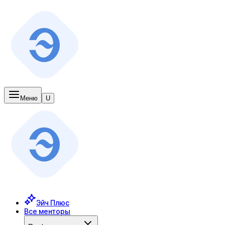
Меню
U
Эйч Плюс
Все менторы