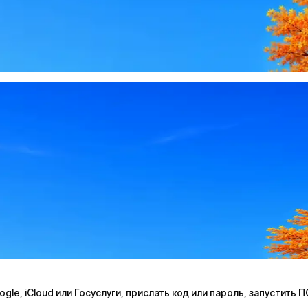
le, iCloud или Госуслуги, прислать код или пароль, запустить 
le, iCloud или Госуслуги, прислать код или пароль, запустить 