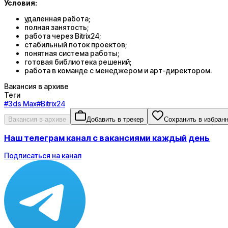
Условия:
удаленная работа;
полная занятость;
работа через Bitrix24;
стабильный поток проектов;
понятная система работы;
готовая библиотека решений;
работа в команде с менеджером и арт-директором.
Вакансия в архиве
Теги
#
3ds Max
#
Bitrix24
Вакансия в архиве
Добавить в трекер
Сохранить в избран
Наш телеграм канал с вакансиями каждый день
Подписаться на канал