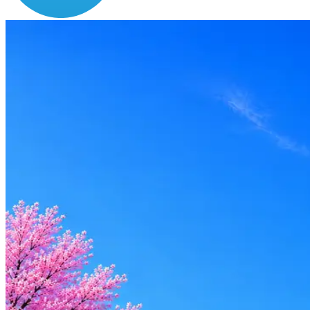
Зарплата
до 140 000 ₽
Локация
Удалённо
Формат
Удалённо
Опыт
Middle
Вакансия в архиве
Оффер быстрее с Эйч
Стратегия поиска с AI: рынки, позиции, вилка, каналы
Резюме под ATS-фильтры
Ежедневный подбор из 600+ источников
AI-адаптация отклика под вакансию
AI генерация сопроводительных писем
4 990 ₽/мес
Купить доступ