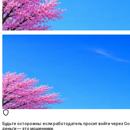
Будьте осторожны: если работодатель просит войти через Goog
деньги — это мошенники.
Жмите
·
Гайд по безопасности
Пожаловаться
Оффер быстрее с Эйч
Стратегия поиска с AI: рынки, позиции, вилка, каналы
Резюме под ATS-фильтры
Ежедневный подбор из 600+ источников
AI-адаптация отклика под вакансию
AI генерация сопроводительных писем
4 990 ₽/мес
Купить доступ
Будьте осторожны: если работодатель просит войти через Goog
деньги — это мошенники.