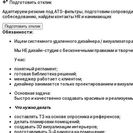
Подготовить отклик
Адаптируем резюме под ATS-фильтры, подготовим сопроводит
собеседованию, найдём контакты HR и нанимающих
Подготовить отклик
Обязанности:
Ищем системного удаленного дизайнера / визуализатор
Мы НЕ дизайн-студия с бесконечными правками и творче
У нас:
понятный регламент;
готовая библиотека решений;
менеджер работает с клиентом;
дизайнер занимается только проектированием и визуали
Основная задача:
быстро и качественно создавать красивые и реализуем
Что нужно делать
составлять ТЗ на основе опросника и референсов;
делать планировки помещений;
создавать 3D визуализации интерьеров;
подготавливать 3–4 ракурса на помещение;