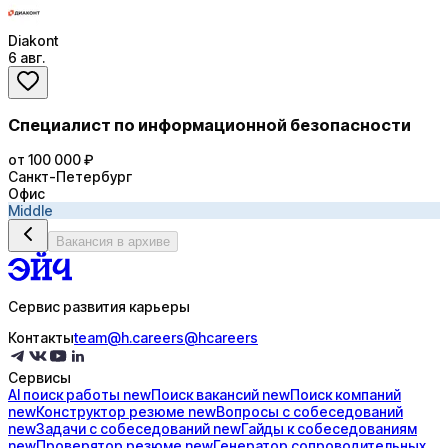
Diakont
6 авг.
Специалист по информационной безопасности
от 100 000 ₽
Санкт-Петербург
Офис
Middle
Вакансия в архиве
Сервис развития карьеры
Контакты
team@h.careers
@hcareers
Сервисы
AI поиск
работы
new
Поиск
вакансий
new
Поиск
компаний
new
Конструктор
резюме
new
Вопросы с
собеседований
new
Задачи с
собеседований
new
Гайды к
собеседованиям
new
Проверятор
резюме
new
Генератор
сопроводительных