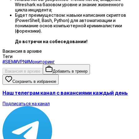
Wireshark на базовом уровне и знание жизненного
цикла инцидента;
Будет преимуществом: навыки написания скриптов
(PowerShell, Bash, Python) для автоматизации и
понимание основ компьютерной криминалистики
(форензики).
До встречи на собеседовании!
Вакансия в архиве
Теги
#
SIEM
#
VPN
#
Мониторинг
Вакансия в архиве
Добавить в трекер
Сохранить в избранное
Наш телеграм канал с вакансиями каждый день
Подписаться на канал