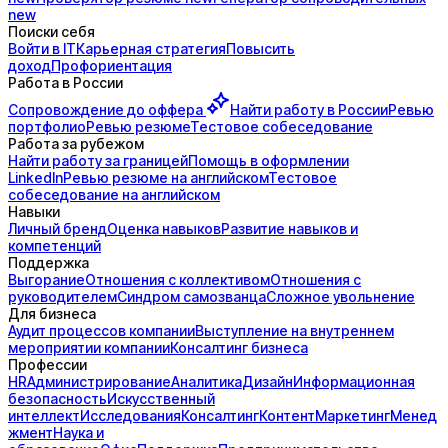
new
Поиски себя
Войти в IT
Карьерная стратегия
Повысить
доход
Профориентация
Работа в России
Сопровождение до
оффера
Найти работу в России
Ревью
портфолио
Ревью резюме
Тестовое собеседование
Работа за рубежом
Найти работу за границей
Помощь в оформлении
LinkedIn
Ревью резюме на английском
Тестовое
собеседование на английском
Навыки
Личный бренд
Оценка навыков
Развитие навыков и
компетенций
Поддержка
Выгорание
Отношения с коллективом
Отношения с
руководителем
Синдром самозванца
Сложное увольнение
Для бизнеса
Аудит процессов компании
Выступление на внутреннем
мероприятии компании
Консалтинг бизнеса
Профессии
HR
Администрирование
Аналитика
Дизайн
Информационная
безопасность
Искусственный
интеллект
Исследования
Консалтинг
Контент
Маркетинг
Менед
жмент
Наука и