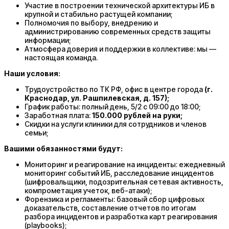
Участие в построении технической архитектуры ИБ в
крупной и стабильно растущей компании;
Полномочия по выбору, внедрению и
администрированию современных средств защиты
информации;
Атмосфера доверия и поддержки в коллективе: мы —
настоящая команда.
Наши условия:
Трудоустройство по ТК РФ, офис в центре города
(г.
Краснодар, ул. Рашпилевская, д. 157);
График работы: полный день, 5/2 с 09:00 до 18:00;
Заработная плата:
150.000 рублей на руки;
Скидки на услуги клиники для сотрудников и членов
семьи;
Вашими обязанностями будут:
Мониторинг и реагирование на инциденты: ежедневный
мониторинг событий ИБ, расследование инцидентов
(шифровальщики, подозрительная сетевая активность,
компрометация учеток, веб-атаки);
Форензика и регламенты: базовый сбор цифровых
доказательств, составление отчетов по итогам
разбора инцидентов и разработка карт реагирования
(playbooks);