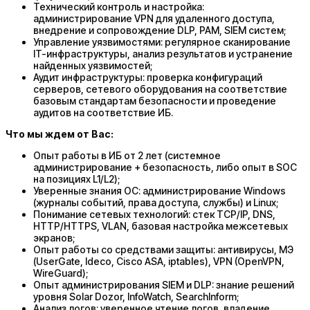
Технический контроль и настройка:
администрирование VPN для удаленного доступа,
внедрение и сопровождение DLP, PAM, SIEM систем;
Управление уязвимостями: регулярное сканирование
IT-инфраструктуры, анализ результатов и устранение
найденных уязвимостей;
Аудит инфраструктуры: проверка конфигураций
серверов, сетевого оборудования на соответствие
базовым стандартам безопасности и проведение
аудитов на соответствие ИБ.
Что мы ждем от Вас:
Опыт работы в ИБ от 2 лет (системное
администрирование + безопасность, либо опыт в SOC
на позициях L1/L2);
Уверенные знания ОС: администрирование Windows
(журналы событий, права доступа, службы) и Linux;
Понимание сетевых технологий: стек TCP/IP, DNS,
HTTP/HTTPS, VLAN, базовая настройка межсетевых
экранов;
Опыт работы со средствами защиты: антивирусы, МЭ
(UserGate, Ideco, Cisco ASA, iptables), VPN (OpenVPN,
WireGuard);
Опыт администрирования SIEM и DLP: знание решений
уровня Solar Dozor, InfoWatch, SearchInform;
Анализ логов: уверенное чтение логов, владение