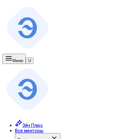
Меню
U
Эйч Плюс
Все менторы