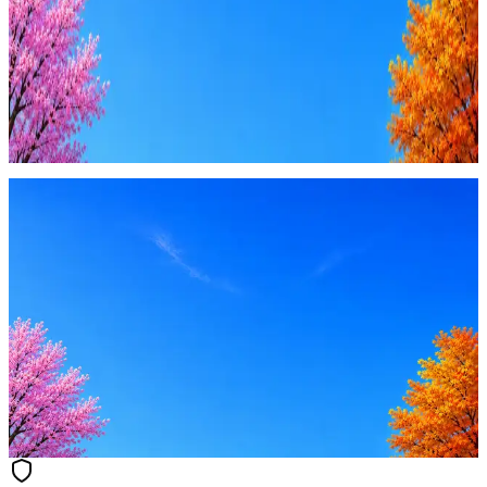
Купить доступ
Будьте осторожны: если работодатель просит войти через
Google, iCloud или Госуслуги, прислать код или пароль,
запустить ПО или перевести деньги — это мошенники.
Жмите
·
Гайд по безопасности
Пожаловаться
Оффер быстрее с Эйч
Стратегия поиска с AI: рынки, позиции, вилка, каналы
Резюме под ATS-фильтры
Ежедневный подбор из 600+ источников
AI-адаптация отклика под вакансию
AI генерация сопроводительных писем
4 990 ₽/мес
Купить доступ