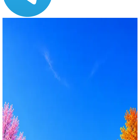
Зарплата
от 150 000 до 150 000 ₽
Локация
Краснодар
Формат
Офис
Опыт
Middle
Вакансия в архиве
Оффер быстрее с Эйч
Стратегия поиска с AI: рынки, позиции, вилка, каналы
Резюме под ATS-фильтры
Ежедневный подбор из 600+ источников
AI-адаптация отклика под вакансию
AI генерация сопроводительных писем
4 990 ₽/мес