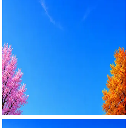
Вакансия в архиве
Оффер быстрее с Эйч
Стратегия поиска с AI: рынки, позиции, вилка, каналы
Резюме под ATS-фильтры
Ежедневный подбор из 600+ источников
AI-адаптация отклика под вакансию
AI генерация сопроводительных писем
4 990 ₽/мес
Купить доступ
Будьте осторожны: если работодатель просит войти через
Google, iCloud или Госуслуги, прислать код или пароль,
запустить ПО или перевести деньги — это мошенники.
Жмите
·
Гайд по безопасности
Пожаловаться
Оффер быстрее с Эйч