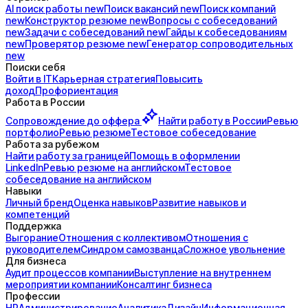
AI поиск
работы
new
Поиск
вакансий
new
Поиск
компаний
new
Конструктор
резюме
new
Вопросы с
собеседований
new
Задачи с
собеседований
new
Гайды к
собеседованиям
new
Проверятор
резюме
new
Генератор
сопроводительных
new
Поиски себя
Войти в IT
Карьерная стратегия
Повысить
доход
Профориентация
Работа в России
Сопровождение до
оффера
Найти работу в России
Ревью
портфолио
Ревью резюме
Тестовое собеседование
Работа за рубежом
Найти работу за границей
Помощь в оформлении
LinkedIn
Ревью резюме на английском
Тестовое
собеседование на английском
Навыки
Личный бренд
Оценка навыков
Развитие навыков и
компетенций
Поддержка
Выгорание
Отношения с коллективом
Отношения с
руководителем
Синдром самозванца
Сложное увольнение
Для бизнеса
Аудит процессов компании
Выступление на внутреннем
мероприятии компании
Консалтинг бизнеса
Профессии
HR
Администрирование
Аналитика
Дизайн
Информационная