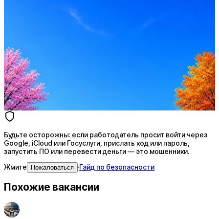
Стратегия поиска с AI: рынки, позиции, вилка, каналы
Резюме под ATS-фильтры
Ежедневный подбор из 600+ источников
AI-адаптация отклика под вакансию
AI генерация сопроводительных писем
4 990 ₽/мес
Купить доступ
Будьте осторожны: если работодатель просит войти через
Google, iCloud или Госуслуги, прислать код или пароль,
запустить ПО или перевести деньги — это мошенники.
Жмите
·
Гайд по безопасности
Пожаловаться
Похожие вакансии