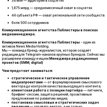
34 млн — аудитория в соцсетях
1,875 млрд — среднемесячный охват в соцсетях
44 субъекта РФ — охват региональной сети сообществ
боле 500 сотрудников
Коммуникационное агентства Паблистеры в поисках
медиаменеджера.
Коммуникационное агентство Паблистеры
- один из
активов News Media Holding.
Мы — команда бренд-журналистов, которая создаёт
редакции для Telegram-каналов крупных брендов. Сейчас мы
расширяем команду и ищем
Менеджера редакционных
проектов (SMM, digital)
Чем предстоит заниматься:
стратегическое и тактическое управление
медиапроектами
— от формулирования смыслового
вектора до контроля качества выходящего контента;
клиентская работа с позиции партнёра
— питчинги,
брифинг-сессии, защита решений, проактивные
предложения по развитию медиа;
постановка смысловых и стратегических задач
редакции
— задавать вектор, а не только