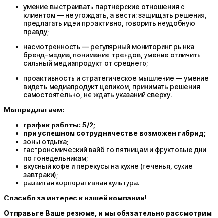
умение выстраивать партнёрские отношения с
клиентом — не угождать, а вести: защищать решения,
предлагать идеи проактивно, говорить неудобную
правду;
насмотренность — регулярный мониторинг рынка
бренд-медиа, понимание трендов, умение отличить
сильный медиапродукт от среднего;
проактивность и стратегическое мышление — умение
видеть медиапродукт целиком, принимать решения
самостоятельно, не ждать указаний сверху.
Мы предлагаем:
график работы: 5/2;
при успешном сотрудничестве возможен гибрид
;
зоны отдыха;
гастрономический вайб по пятницам и фруктовые дни
по понедельникам;
вкусный кофе и перекусы на кухне (печенья, сухие
завтраки);
развитая корпоративная культура.
Спасибо за интерес к нашей компании!
Отправьте Ваше резюме, и мы обязательно рассмотрим