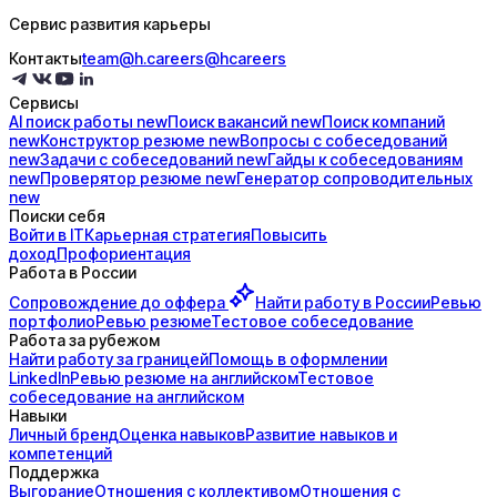
Сервис развития карьеры
Контакты
team@h.careers
@hcareers
Сервисы
AI поиск
работы
new
Поиск
вакансий
new
Поиск
компаний
new
Конструктор
резюме
new
Вопросы с
собеседований
new
Задачи с
собеседований
new
Гайды к
собеседованиям
new
Проверятор
резюме
new
Генератор
сопроводительных
new
Поиски себя
Войти в IT
Карьерная стратегия
Повысить
доход
Профориентация
Работа в России
Сопровождение до
оффера
Найти работу в России
Ревью
портфолио
Ревью резюме
Тестовое собеседование
Работа за рубежом
Найти работу за границей
Помощь в оформлении
LinkedIn
Ревью резюме на английском
Тестовое
собеседование на английском
Навыки
Личный бренд
Оценка навыков
Развитие навыков и
компетенций
Поддержка
Выгорание
Отношения с коллективом
Отношения с