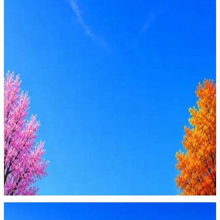
Вакансия в архиве
Оффер быстрее с Эйч
Стратегия поиска с AI: рынки, позиции, вилка, каналы
Резюме под ATS-фильтры
Ежедневный подбор из 600+ источников
AI-адаптация отклика под вакансию
AI генерация сопроводительных писем
4 990 ₽/мес
Купить доступ
Будьте осторожны: если работодатель просит войти через
Google, iCloud или Госуслуги, прислать код или пароль,
запустить ПО или перевести деньги — это мошенники.
Жмите
·
Гайд по безопасности
Пожаловаться
Оффер быстрее с Эйч