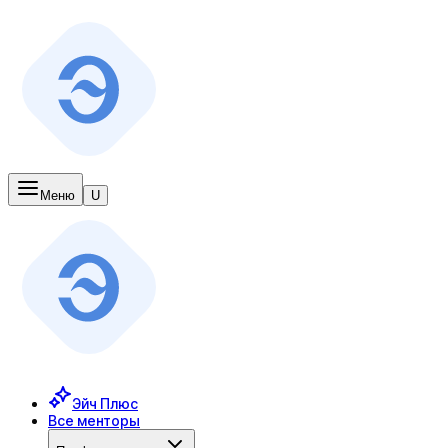
Меню
U
Эйч Плюс
Все менторы