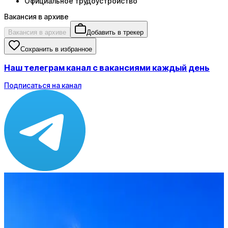
Официальное трудоустройство
Вакансия в архиве
Вакансия в архиве
Добавить в трекер
Сохранить в избранное
Наш телеграм канал с вакансиями каждый день
Подписаться на канал
Зарплата
от 80 000 ₽
Локация
Донецк
Опыт
Не указано