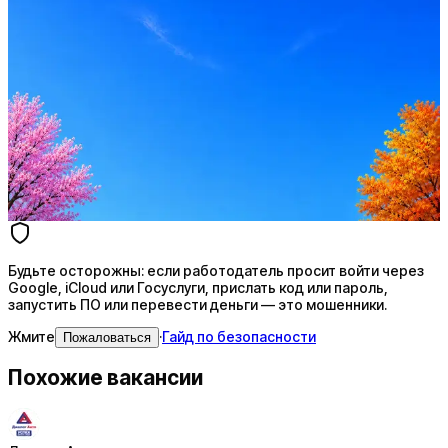
Стратегия поиска с AI: рынки, позиции, вилка, каналы
Резюме под ATS-фильтры
Ежедневный подбор из 600+ источников
AI-адаптация отклика под вакансию
AI генерация сопроводительных писем
4 990 ₽/мес
Купить доступ
Будьте осторожны: если работодатель просит войти через
Google, iCloud или Госуслуги, прислать код или пароль,
запустить ПО или перевести деньги — это мошенники.
Жмите
·
Гайд по безопасности
Пожаловаться
Похожие вакансии