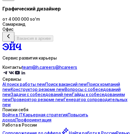
Графический дизайнер
от 4 000 000 so'm
Самарканд
Офис
Вакансия в архиве
Сервис развития карьеры
Контакты
team@h.careers
@hcareers
Сервисы
AI поиск
работы
new
Поиск
вакансий
new
Поиск
компаний
new
Конструктор
резюме
new
Вопросы с
собеседований
new
Задачи с
собеседований
new
Гайды к
собеседованиям
new
Проверятор
резюме
new
Генератор
сопроводительных
new
Поиски себя
Войти в IT
Карьерная стратегия
Повысить
доход
Профориентация
Работа в России
Сопровождение до
оффера
Найти работу в России
Ревью