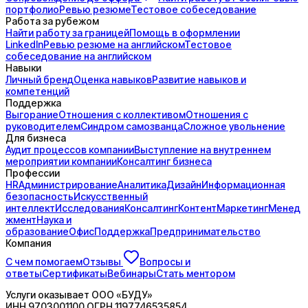
портфолио
Ревью резюме
Тестовое собеседование
Работа за рубежом
Найти работу за границей
Помощь в оформлении
LinkedIn
Ревью резюме на английском
Тестовое
собеседование на английском
Навыки
Личный бренд
Оценка навыков
Развитие навыков и
компетенций
Поддержка
Выгорание
Отношения с коллективом
Отношения с
руководителем
Синдром самозванца
Сложное увольнение
Для бизнеса
Аудит процессов компании
Выступление на внутреннем
мероприятии компании
Консалтинг бизнеса
Профессии
HR
Администрирование
Аналитика
Дизайн
Информационная
безопасность
Искусственный
интеллект
Исследования
Консалтинг
Контент
Маркетинг
Менед
жмент
Наука и
образование
Офис
Поддержка
Предпринимательство
Компания
С чем помогаем
Отзывы
Вопросы и
ответы
Сертификаты
Вебинары
Стать ментором
Услуги оказывает
ООО «БУДУ»
ИНН
9703001100
ОГРН
1197746535854