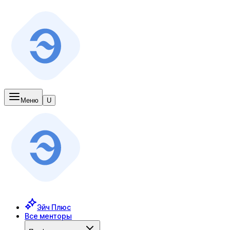
Меню
U
Эйч Плюс
Все менторы