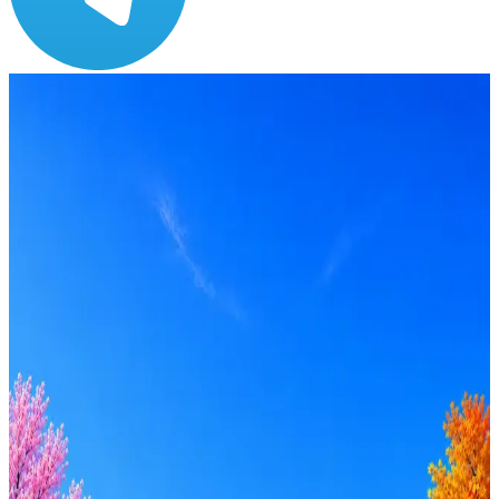
Зарплата
от 45 000 ₽
Локация
Кострома
Формат
Офис
Опыт
Junior, Middle
Вакансия в архиве
Оффер быстрее с Эйч
Стратегия поиска с AI: рынки, позиции, вилка, каналы
Резюме под ATS-фильтры
Ежедневный подбор из 600+ источников
AI-адаптация отклика под вакансию
AI генерация сопроводительных писем
4 990 ₽/мес