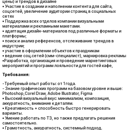
цены) и трендов в дизайне
• Участие в создании и наполнении контента для сайта,
соцсетей, увеличение аудитории страниц в социальных
сетях
• Поддержка всех отделов компании визуальными
материалами и рекламными макетами.
• адаптация дизайн-материалов под различные форматы и
платформы;
• поиск и анализ референсов, отслеживание трендов в
индустрии;
• участие в оформлении объектов к праздникам
• ведение соц.сетей (смм-специалист), маркировка рекламы
•Разработка, организация и проведение маркетинговых
мероприятий и программ лояльности для гостей кафе,
Требования:
-Требуемый опыт работы: от 1 года.
- Знание графических программ на базовом уровне и выше:
Photoshop,Corel Draw, Adobe Illustrator, Figma
• Высокий визуальный вкус: минимализм, композиция,
аккуратность, внимание к деталям.
• Креативность + способность быстро генерировать
варианты.
• Умение работать по ТЗ, но также предлагать решения
самостоятельно.
• Грамотность, аккуратность, системный подход.