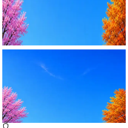
Купить доступ
Будьте осторожны: если работодатель просит войти через
Google, iCloud или Госуслуги, прислать код или пароль,
запустить ПО или перевести деньги — это мошенники.
Жмите
·
Гайд по безопасности
Пожаловаться
Оффер быстрее с Эйч
Стратегия поиска с AI: рынки, позиции, вилка, каналы
Резюме под ATS-фильтры
Ежедневный подбор из 600+ источников
AI-адаптация отклика под вакансию
AI генерация сопроводительных писем
4 990 ₽/мес
Купить доступ