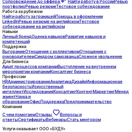
Сопровождение до
оффера
Найти работу в России
Ревью
портфолио
Ревью резюме
Тестовое собеседование
Работа за рубежом
Найти работу за границей
Помощь в оформлении
LinkedIn
Ревью резюме на английском
Тестовое
собеседование на английском
Навыки
Личный бренд
Оценка навыков
Развитие навыков и
компетенций
Поддержка
Выгорание
Отношения с коллективом
Отношения с
руководителем
Синдром самозванца
Сложное увольнение
Для бизнеса
Аудит процессов компании
Выступление на внутреннем
мероприятии компании
Консалтинг бизнеса
Профессии
HR
Администрирование
Аналитика
Дизайн
Информационная
безопасность
Искусственный
интеллект
Исследования
Консалтинг
Контент
Маркетинг
Менед
жмент
Наука и
образование
Офис
Поддержка
Предпринимательство
Компания
С чем помогаем
Отзывы
Вопросы и
ответы
Сертификаты
Вебинары
Стать ментором
Услуги оказывает
ООО «БУДУ»