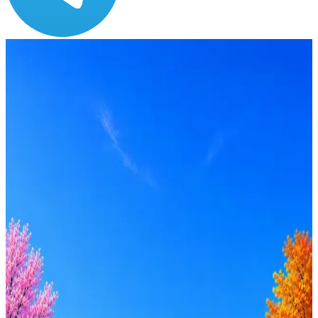
Зарплата
от 50 000 до 100 000 ₽
Локация
Москва
Опыт
Middle
Вакансия в архиве
Оффер быстрее с Эйч
Стратегия поиска с AI: рынки, позиции, вилка, каналы
Резюме под ATS-фильтры
Ежедневный подбор из 600+ источников
AI-адаптация отклика под вакансию
AI генерация сопроводительных писем
4 990 ₽/мес
Купить доступ