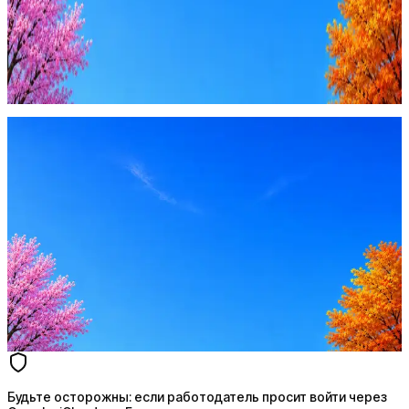
Будьте осторожны: если работодатель просит войти через
Google, iCloud или Госуслуги, прислать код или пароль,
запустить ПО или перевести деньги — это мошенники.
Жмите
·
Гайд по безопасности
Пожаловаться
Оффер быстрее с Эйч
Стратегия поиска с AI: рынки, позиции, вилка, каналы
Резюме под ATS-фильтры
Ежедневный подбор из 600+ источников
AI-адаптация отклика под вакансию
AI генерация сопроводительных писем
4 990 ₽/мес
Купить доступ
Будьте осторожны: если работодатель просит войти через