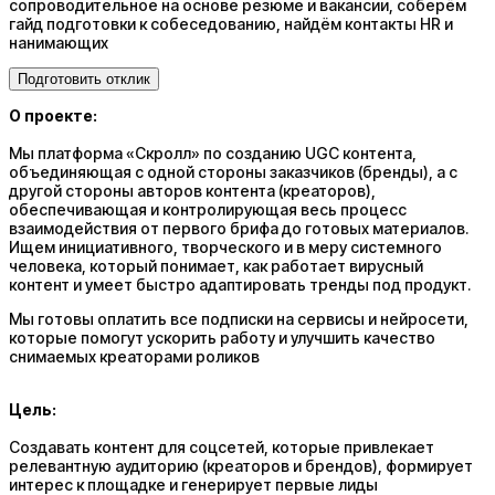
сопроводительное на основе резюме и вакансии, соберём
гайд подготовки к собеседованию, найдём контакты HR и
нанимающих
Подготовить отклик
О проекте:
Мы платформа «Скролл» по созданию UGC контента,
объединяющая с одной стороны заказчиков (бренды), а с
другой стороны авторов контента (креаторов),
обеспечивающая и контролирующая весь процесс
взаимодействия от первого брифа до готовых материалов.
Ищем инициативного, творческого и в меру системного
человека, который понимает, как работает вирусный
контент и умеет быстро адаптировать тренды под продукт.
Мы готовы оплатить все подписки на сервисы и нейросети,
которые помогут ускорить работу и улучшить качество
снимаемых креаторами роликов
Цель:
Создавать контент для соцсетей, которые привлекает
релевантную аудиторию (креаторов и брендов), формирует
интерес к площадке и генерирует первые лиды