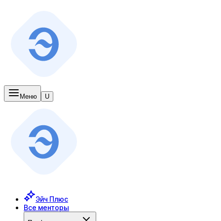
Меню
U
Эйч Плюс
Все менторы