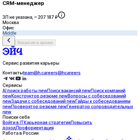
CRM-менеджер
ЗП не указана, ≈ 207 187 ₽
Москва
Офис
Middle
Вакансия в архиве
Сервис развития карьеры
Контакты
team@h.careers
@hcareers
Сервисы
AI поиск
работы
new
Поиск
вакансий
new
Поиск
компаний
new
Конструктор
резюме
new
Вопросы с
собеседований
new
Задачи с
собеседований
new
Гайды к
собеседованиям
new
Проверятор
резюме
new
Генератор
сопроводительных
new
Поиски себя
Войти в IT
Карьерная стратегия
Повысить
доход
Профориентация
Работа в России