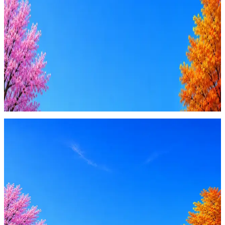
AI генерация сопроводительных писем
4 990 ₽/мес
Купить доступ
Будьте осторожны: если работодатель просит войти через
Google, iCloud или Госуслуги, прислать код или пароль,
запустить ПО или перевести деньги — это мошенники.
Жмите
·
Гайд по безопасности
Пожаловаться
Оффер быстрее с Эйч
Стратегия поиска с AI: рынки, позиции, вилка, каналы
Резюме под ATS-фильтры
Ежедневный подбор из 600+ источников
AI-адаптация отклика под вакансию
AI генерация сопроводительных писем