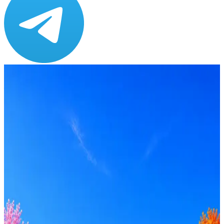
Зарплата
от 80 000 до 160 000 ₽
Локация
Ижевск
Формат
Офис, Гибрид
Опыт
Middle, Senior
Вакансия в архиве
Оффер быстрее с Эйч
Стратегия поиска с AI: рынки, позиции, вилка, каналы
Резюме под ATS-фильтры
Ежедневный подбор из 600+ источников
AI-адаптация отклика под вакансию