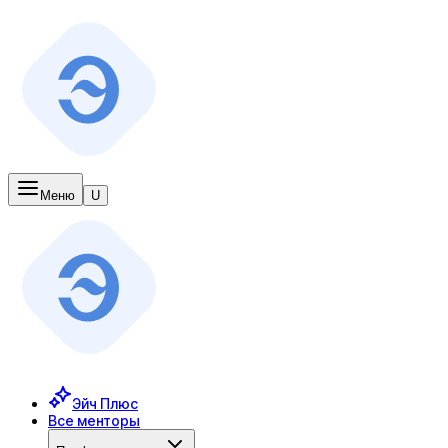
Меню
U
Эйч Плюс
Все менторы