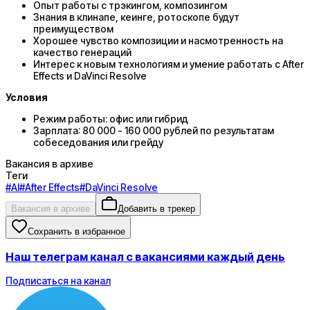
Опыт работы с трэкингом, композингом
Знания в клинапе, кеинге, ротоскопе будут
преимуществом
Хорошее чувство композиции и насмотренность на
качество генераций
Интерес к новым технологиям и умение работать с After
Effects и DaVinci Resolve
Условия
Режим работы: офис или гибрид
Зарплата: 80 000 - 160 000 рублей по результатам
собеседования или грейду
Вакансия в архиве
Теги
#
AI
#
After Effects
#
DaVinci Resolve
Вакансия в архиве
Добавить в трекер
Сохранить в избранное
Наш телеграм канал с вакансиями каждый день
Подписаться на канал