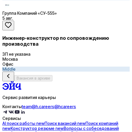
Группа Компаний «СУ-555»
5 авг.
Инженер-конструктор по сопровождению
производства
ЗП не указана
Москва
Офис
Middle
Вакансия в архиве
Сервис развития карьеры
Контакты
team@h.careers
@hcareers
Сервисы
AI поиск
работы
new
Поиск
вакансий
new
Поиск
компаний
new
Конструктор
резюме
new
Вопросы с
собеседований