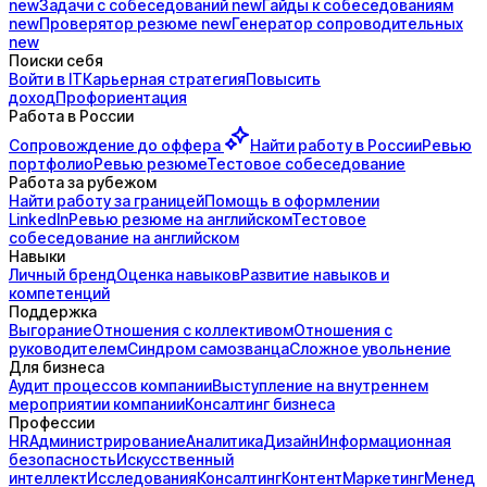
new
Задачи с
собеседований
new
Гайды к
собеседованиям
new
Проверятор
резюме
new
Генератор
сопроводительных
new
Поиски себя
Войти в IT
Карьерная стратегия
Повысить
доход
Профориентация
Работа в России
Сопровождение до
оффера
Найти работу в России
Ревью
портфолио
Ревью резюме
Тестовое собеседование
Работа за рубежом
Найти работу за границей
Помощь в оформлении
LinkedIn
Ревью резюме на английском
Тестовое
собеседование на английском
Навыки
Личный бренд
Оценка навыков
Развитие навыков и
компетенций
Поддержка
Выгорание
Отношения с коллективом
Отношения с
руководителем
Синдром самозванца
Сложное увольнение
Для бизнеса
Аудит процессов компании
Выступление на внутреннем
мероприятии компании
Консалтинг бизнеса
Профессии
HR
Администрирование
Аналитика
Дизайн
Информационная
безопасность
Искусственный
интеллект
Исследования
Консалтинг
Контент
Маркетинг
Менед