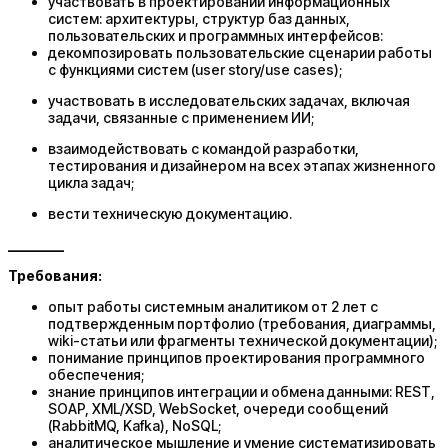
участвовать в проектировании информационных
систем: архитектуры, структур баз данных,
пользовательских и программных интерфейсов:
декомпозировать пользовательские сценарии работы
с функциями систем (user story/use cases);
участвовать в исследовательских задачах, включая
задачи, связанные с применением ИИ;
взаимодействовать с командой разработки,
тестирования и дизайнером на всех этапах жизненного
цикла задач;
вести техническую документацию.
________
Требования:
опыт работы системным аналитиком от 2 лет с
подтвержденным портфолио (требования, диаграммы,
wiki-статьи или фрагменты технической документации);
понимание принципов проектирования программного
обеспечения;
знание принципов интеграции и обмена данными: REST,
SOAP, XML/XSD, WebSocket, очереди сообщений
(RabbitMQ, Kafka), NoSQL;
аналитическое мышление и умение систематизировать