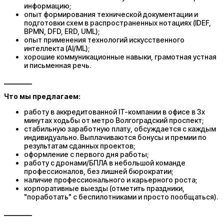
информацию;
опыт формирования технической документации и
подготовки схем в распространенных нотациях (IDEF,
BPMN, DFD, ERD, UML);
опыт применения технологий искусственного
интеллекта (AI/ML);
хорошие коммуникационные навыки, грамотная устная
и письменная речь.
________
Что мы предлагаем:
работу в аккредитованной IT-компании в офисе в 3х
минутах ходьбы от метро Волгоградский проспект;
стабильную заработную плату, обсуждается с каждым
индивидуально. Выплачиваются бонусы и премии по
результатам сданных проектов;
оформление с первого дня работы;
работу с дронами/БПЛА в небольшой команде
профессионалов, без лишней бюрократии;
наличие профессионального и карьерного роста;
корпоративные выезды (отметить праздники,
"поработать" с беспилотниками и просто пообщаться).
________