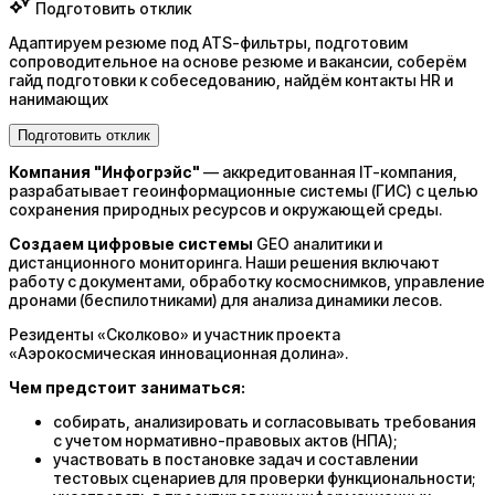
Подготовить отклик
Адаптируем резюме под ATS-фильтры, подготовим
сопроводительное на основе резюме и вакансии, соберём
гайд подготовки к собеседованию, найдём контакты HR и
нанимающих
Подготовить отклик
Компания "Инфогрэйс"
— аккредитованная IT-компания,
разрабатывает геоинформационные системы (ГИС) с целью
сохранения природных ресурсов и окружающей среды.
Создаем цифровые системы
GEO аналитики и
дистанционного мониторинга. Наши решения включают
работу с документами, обработку космоснимков, управление
дронами (беспилотниками) для анализа динамики лесов.
Резиденты «Сколково» и участник проекта
«Аэрокосмическая инновационная долина».
Чем предстоит заниматься:
cобирать, анализировать и согласовывать требования
с учетом нормативно-правовых актов (НПА);
участвовать в постановке задач и составлении
тестовых сценариев для проверки функциональности;