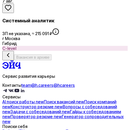
7 авг.
Системный аналитик
ЗП не указана, ≈ 215 091 ₽
г Москва
Гибрид
C-level
Вакансия в архиве
Сервис развития карьеры
Контакты
team@h.careers
@hcareers
Сервисы
AI поиск
работы
new
Поиск
вакансий
new
Поиск
компаний
new
Конструктор
резюме
new
Вопросы с
собеседований
new
Задачи с
собеседований
new
Гайды к
собеседованиям
new
Проверятор
резюме
new
Генератор
сопроводительных
new
Поиски себя