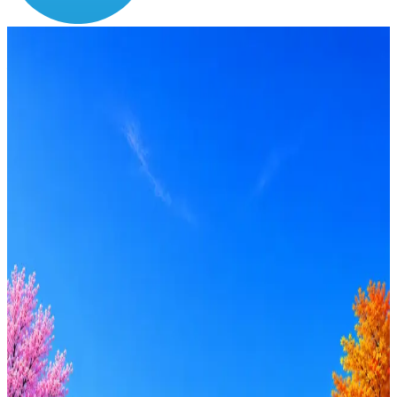
Зарплата
от 200 000 ₽
Локация
Москва
Формат
Офис
Опыт
Middle
Вакансия в архиве
Оффер быстрее с Эйч
Стратегия поиска с AI: рынки, позиции, вилка, каналы
Резюме под ATS-фильтры
Ежедневный подбор из 600+ источников
AI-адаптация отклика под вакансию
AI генерация сопроводительных писем
4 990 ₽/мес
Купить доступ