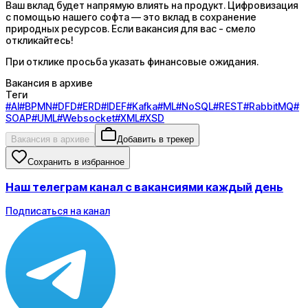
Ваш вклад будет напрямую влиять на продукт. Цифровизация
с помощью нашего софта — это вклад в сохранение
природных ресурсов. Если вакансия для вас - смело
откликайтесь!
При отклике просьба указать финансовые ожидания.
Вакансия в архиве
Теги
#
AI
#
BPMN
#
DFD
#
ERD
#
IDEF
#
Kafka
#
ML
#
NoSQL
#
REST
#
RabbitMQ
#
SOAP
#
UML
#
Websocket
#
XML
#
XSD
Вакансия в архиве
Добавить в трекер
Сохранить в избранное
Наш телеграм канал с вакансиями каждый день
Подписаться на канал