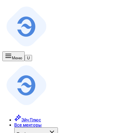
Меню
U
Эйч Плюс
Все менторы