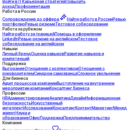
Войти в IT
Карьерная стратегия
Повысить
доход
Профориентация
Работа в России
Сопровождение до
оффера
Найти работу в России
Ревью
портфолио
Ревью резюме
Тестовое собеседование
Работа за рубежом
Найти работу за границей
Помощь в оформлении
LinkedIn
Ревью резюме на английском
Тестовое
собеседование на английском
Навыки
Личный бренд
Оценка навыков
Развитие навыков и
компетенций
Поддержка
Выгорание
Отношения с коллективом
Отношения с
руководителем
Синдром самозванца
Сложное увольнение
Для бизнеса
Аудит процессов компании
Выступление на внутреннем
мероприятии компании
Консалтинг бизнеса
Профессии
HR
Администрирование
Аналитика
Дизайн
Информационная
безопасность
Искусственный
интеллект
Исследования
Консалтинг
Контент
Маркетинг
Менед
жмент
Наука и
образование
Офис
Поддержка
Предпринимательство
Компания