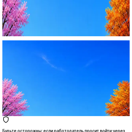
Будьте осторожны: если работодатель просит войти через
Google, iCloud или Госуслуги, прислать код или пароль,
запустить ПО или перевести деньги — это мошенники.
Жмите
·
Гайд по безопасности
Пожаловаться
Оффер быстрее с Эйч
Стратегия поиска с AI: рынки, позиции, вилка, каналы
Резюме под ATS-фильтры
Ежедневный подбор из 600+ источников
AI-адаптация отклика под вакансию
AI генерация сопроводительных писем
4 990 ₽/мес
Купить доступ
Будьте осторожны: если работодатель просит войти через