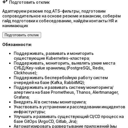
Подготовить отклик
Адаптируем резюме под ATS-фильтры, подготовим
сопроводительное на основе резюме и вакансии, соберём
гайд подготовки к собеседованию, найдём контакты HR и
нанимающих
Подготовить отклик
Обязанности:
​​​​​​​Поддерживать, развивать и мониторить
существующие Kubernetes-кластера;
Поддерживать, мониторить, выявлять узкие места
СУБД/Key-value хранилищ (PostgreSQL, Redis,
Clickhouse);
Поддерживать бесперебойную работу систем
очередей на базе (Kafka, RabbitMQ);
Поддерживать и развивать систему мониторинга/
алертинга на базе Prometheus, Thanos, Alertmanager,
Grafana;
Внедрять AI в системы мониторинга;
Участвовать в устранении и расследовании инцидентов
инфрастуктуры;
Улучшать и развивать существующий CI/CD процесс на
базе GitOps (ArgoCD, Gitlab, Jira);
Автоматизировать развертывание приложений (мы