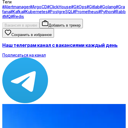
Теги
#
Alertmanager
#
ArgoCD
#
ClickHouse
#
GitOps
#
Gitlab
#
Golang
#
Gra
fana
#
Kafka
#
Kubernetes
#
PostgreSQL
#
Prometheus
#
Python
#
Rabb
itMQ
#
Redis
Вакансия в архиве
Добавить в трекер
Сохранить в избранное
Наш телеграм канал с вакансиями каждый день
Подписаться на канал
Зарплата
по рынку ≈ 247 200 ₽
Локация
Новосибирск