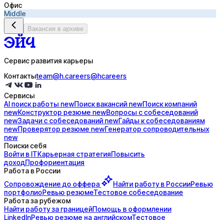
Офис
Middle
Вакансия в архиве
Сервис развития карьеры
Контакты
team@h.careers
@hcareers
Сервисы
AI поиск
работы
new
Поиск
вакансий
new
Поиск
компаний
new
Конструктор
резюме
new
Вопросы с
собеседований
new
Задачи с
собеседований
new
Гайды к
собеседованиям
new
Проверятор
резюме
new
Генератор
сопроводительных
new
Поиски себя
Войти в IT
Карьерная стратегия
Повысить
доход
Профориентация
Работа в России
Сопровождение до
оффера
Найти работу в России
Ревью
портфолио
Ревью резюме
Тестовое собеседование
Работа за рубежом
Найти работу за границей
Помощь в оформлении
LinkedIn
Ревью резюме на английском
Тестовое