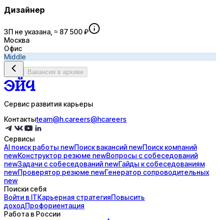
Дизайнер
ЗП не указана, ≈ 87 500 ₽
Москва
Офис
Middle
Вакансия в архиве
Сервис развития карьеры
Контакты
team@h.careers
@hcareers
Сервисы
AI поиск
работы
new
Поиск
вакансий
new
Поиск
компаний
new
Конструктор
резюме
new
Вопросы с
собеседований
new
Задачи с
собеседований
new
Гайды к
собеседованиям
new
Проверятор
резюме
new
Генератор
сопроводительных
new
Поиски себя
Войти в IT
Карьерная стратегия
Повысить
доход
Профориентация
Работа в России