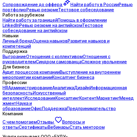
Сопровождение до
оффера
Найти работу в России
Ревью
портфолио
Ревью резюме
Тестовое собеседование
Работа за рубежом
Найти работу за границей
Помощь в оформлении
LinkedIn
Ревью резюме на английском
Тестовое
собеседование на английском
Навыки
Личный бренд
Оценка навыков
Развитие навыков и
компетенций
Поддержка
Выгорание
Отношения с коллективом
Отношения с
руководителем
Синдром самозванца
Сложное увольнение
Для бизнеса
Аудит процессов компании
Выступление на внутреннем
мероприятии компании
Консалтинг бизнеса
Профессии
HR
Администрирование
Аналитика
Дизайн
Информационная
безопасность
Искусственный
интеллект
Исследования
Консалтинг
Контент
Маркетинг
Менед
жмент
Наука и
образование
Офис
Поддержка
Предпринимательство
Компания
С чем помогаем
Отзывы
Вопросы и
ответы
Сертификаты
Вебинары
Стать ментором
Услуги оказывает
ООО «БУДУ»