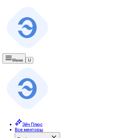
Меню
U
Эйч Плюс
Все менторы