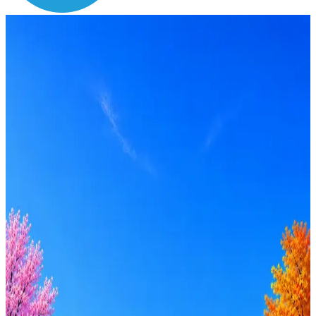
Зарплата
по рынку ≈ 87 500 ₽
Локация
Йошкар-Ола
Формат
Гибрид
Опыт
Не указано
Вакансия в архиве
Оффер быстрее с Эйч
Стратегия поиска с AI: рынки, позиции, вилка, каналы
Резюме под ATS-фильтры
Ежедневный подбор из 600+ источников
AI-адаптация отклика под вакансию
AI генерация сопроводительных писем
4 990 ₽/мес
Купить доступ