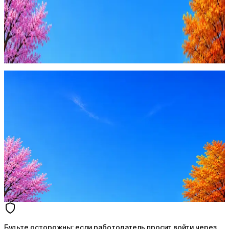
Будьте осторожны: если работодатель просит войти через
Google, iCloud или Госуслуги, прислать код или пароль,
запустить ПО или перевести деньги — это мошенники.
Жмите
·
Гайд по безопасности
Пожаловаться
Оффер быстрее с Эйч
Стратегия поиска с AI: рынки, позиции, вилка, каналы
Резюме под ATS-фильтры
Ежедневный подбор из 600+ источников
AI-адаптация отклика под вакансию
AI генерация сопроводительных писем
4 990 ₽/мес
Купить доступ
Будьте осторожны: если работодатель просит войти через