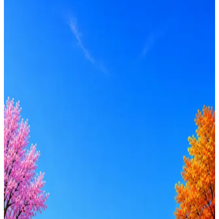
Формат
Удалённо
Опыт
Senior
Вакансия в архиве
Оффер быстрее с Эйч
Стратегия поиска с AI: рынки, позиции, вилка, каналы
Резюме под ATS-фильтры
Ежедневный подбор из 600+ источников
AI-адаптация отклика под вакансию
AI генерация сопроводительных писем
4 990 ₽/мес
Купить доступ
Будьте осторожны: если работодатель просит войти через
Google, iCloud или Госуслуги, прислать код или пароль,
запустить ПО или перевести деньги — это мошенники.