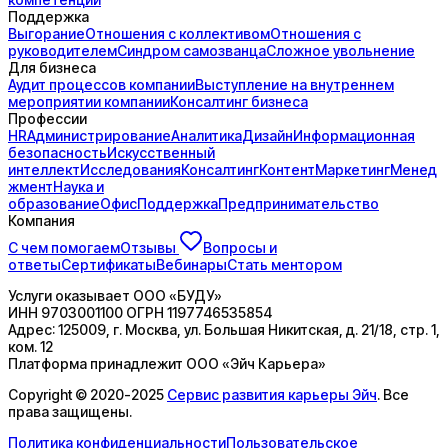
Поддержка
Выгорание
Отношения с коллективом
Отношения с
руководителем
Синдром самозванца
Сложное увольнение
Для бизнеса
Аудит процессов компании
Выступление на внутреннем
мероприятии компании
Консалтинг бизнеса
Профессии
HR
Администрирование
Аналитика
Дизайн
Информационная
безопасность
Искусственный
интеллект
Исследования
Консалтинг
Контент
Маркетинг
Менед
жмент
Наука и
образование
Офис
Поддержка
Предпринимательство
Компания
С чем помогаем
Отзывы
Вопросы и
ответы
Сертификаты
Вебинары
Стать ментором
Услуги оказывает
ООО «БУДУ»
ИНН
9703001100
ОГРН
1197746535854
Адрес:
125009, г. Москва, ул. Большая Никитская, д. 21/18, стр. 1,
ком. 12
Платформа принадлежит
ООО «Эйч Карьера»
Copyright © 2020-2025
Сервис развития карьеры Эйч
. Все
права защищены.
Политика конфиденциальности
Пользовательское