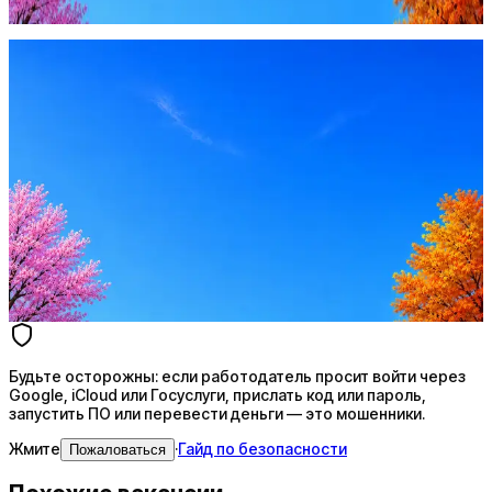
Жмите
·
Гайд по безопасности
Пожаловаться
Оффер быстрее с Эйч
Стратегия поиска с AI: рынки, позиции, вилка, каналы
Резюме под ATS-фильтры
Ежедневный подбор из 600+ источников
AI-адаптация отклика под вакансию
AI генерация сопроводительных писем
4 990 ₽/мес
Купить доступ
Будьте осторожны: если работодатель просит войти через
Google, iCloud или Госуслуги, прислать код или пароль,
запустить ПО или перевести деньги — это мошенники.
Жмите
·
Гайд по безопасности
Пожаловаться