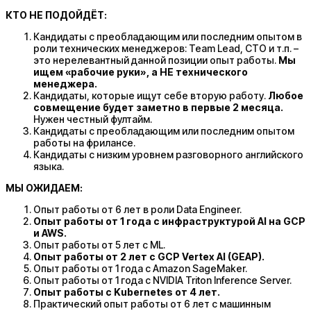
КТО НЕ ПОДОЙДЁТ:
Кандидаты с преобладающим или последним опытом в
роли технических менеджеров: Team Lead, CTO и т.п. –
это нерелевантный данной позиции опыт работы.
Мы
ищем «рабочие руки», а НЕ технического
менеджера.
Кандидаты, которые ищут себе вторую работу.
Любое
совмещение будет заметно в первые 2 месяца.
Нужен честный фултайм.
Кандидаты с преобладающим или последним опытом
работы на фрилансе.
Кандидаты с низким уровнем разговорного английского
языка.
МЫ ОЖИДАЕМ:
Опыт работы от 6 лет в роли Data Engineer.
Опыт работы от 1 года с инфраструктурой AI на GCP
и AWS.
Опыт работы от 5 лет с ML.
Опыт работы от 2 лет с
GCP
Vertex
AI
(
GEAP
).
Опыт работы от 1 года с Amazon SageMaker.
Опыт работы от 1 года с NVIDIA Triton Inference Server.
Опыт работы с
Kubernetes
от 4 лет.
Практический опыт работы от 6 лет с машинным