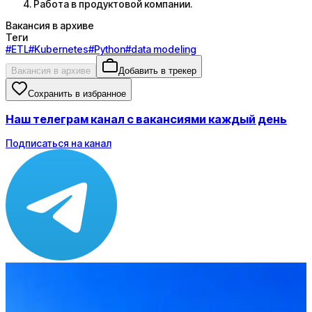
Работа в продуктовой компании.
Вакансия в архиве
Теги
#
ETL
#
Kubernetes
#
Python
#
data modeling
Вакансия в архиве
Добавить в трекер
Сохранить в избранное
Наш телеграм канал с вакансиями каждый день
Подписаться на канал
Зарплата
от 8 000 до 12 000 $
Локация
Удалённо