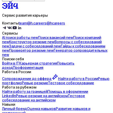
Сервис развития карьеры
Контакты
team@h.careers
@hcareers
Сервисы
AI поиск
работы
new
Поиск
вакансий
new
Поиск
компаний
new
Конструктор
резюме
new
Вопросы с
собеседований
new
Задачи с
собеседований
new
Гайды к
собеседованиям
new
Проверятор
резюме
new
Генератор
сопроводительных
new
Поиски себя
Войти в IT
Карьерная стратегия
Повысить
доход
Профориентация
Работа в России
Сопровождение до
оффера
Найти работу в России
Ревью
портфолио
Ревью резюме
Тестовое собеседование
Работа за рубежом
Найти работу за границей
Помощь в оформлении
LinkedIn
Ревью резюме на английском
Тестовое
собеседование на английском
Навыки
Личный бренд
Оценка навыков
Развитие навыков и
компетенций