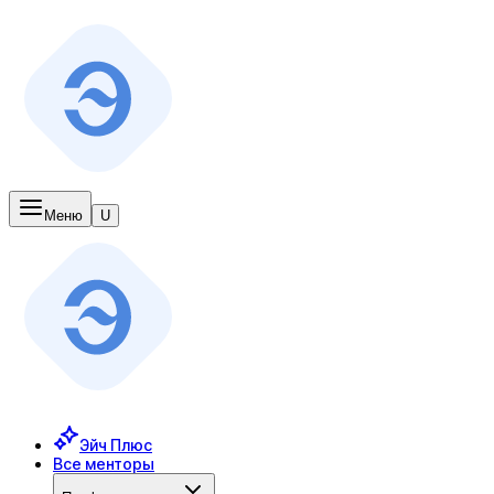
Меню
U
Эйч Плюс
Все менторы