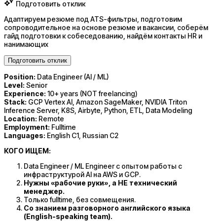
Подготовить отклик
Адаптируем резюме под ATS-фильтры, подготовим
сопроводительное на основе резюме и вакансии, соберём
гайд подготовки к собеседованию, найдём контакты HR и
нанимающих
Подготовить отклик
Position:
Data Engineer (AI / ML)
Level:
Senior
Experience:
10+ years (NOT freelancing)
Stack:
GCP Vertex AI, Amazon SageMaker, NVIDIA Triton
Inference Server, K8S, Airbyte, Python, ETL, Data Modeling
Location:
Remote
Employment:
Fulltime
Languages:
English С1, Russian С2
КОГО ИЩЕМ:
Data Engineer / ML Engineer с опытом работы с
инфраструктурой AI на AWS и GCP.
Нужны «рабочие руки», а НЕ технический
менеджер.
Только fulltime, без совмещения.
Со знанием разговорного английского языка
(English-speaking team).