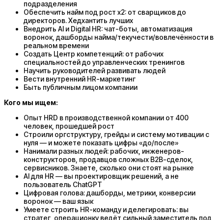
подразделения
Обеспечить найм под рост x2: от сварщиков до
директоров. Хедхантить лучших
Внедрить AI и Digital HR: чат-боты, автоматизация
воронок, дашборды найма/текучести/вовлечённости в
реальном времени
Создать Центр компетенций: от рабочих
специальностей до управленческих тренингов
Научить руководителей развивать людей
Вести внутренний HR-маркетинг
Быть публичным лицом компании
Кого мы ищем:
Опыт HRD в производственной компании от 400
человек, прошедшей рост
Строили оргструктуру, грейды и систему мотивации с
нуля — и можете показать цифры «до/после»
Нанимали разных людей: рабочих, инженеров-
конструкторов, продавцов сложных B2B-сделок,
сервисников. Знаете, сколько они стоят на рынке
AI для HR — вы проектировщик решений, а не
пользователь ChatGPT
Цифровая голова: дашборды, метрики, конверсии
воронок — ваш язык
Умеете строить HR-команду и делегировать: вы
стратег, операционку ведёт сильный заместитель под