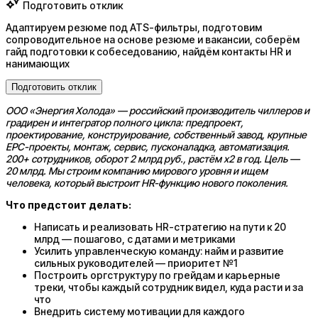
Подготовить отклик
Адаптируем резюме под ATS-фильтры, подготовим
сопроводительное на основе резюме и вакансии, соберём
гайд подготовки к собеседованию, найдём контакты HR и
нанимающих
Подготовить отклик
ООО «Энергия Холода» — российский производитель чиллеров и
градирен и интегратор полного цикла: предпроект,
проектирование, конструирование, собственный завод, крупные
EPC-проекты, монтаж, сервис, пусконаладка, автоматизация.
200+ сотрудников, оборот 2 млрд руб., растём x2 в год. Цель —
20 млрд. Мы строим компанию мирового уровня и ищем
человека, который выстроит HR-функцию нового поколения.
Что предстоит делать:
Написать и реализовать HR-стратегию на пути к 20
млрд — пошагово, с датами и метриками
Усилить управленческую команду: найм и развитие
сильных руководителей — приоритет №1
Построить оргструктуру по грейдам и карьерные
треки, чтобы каждый сотрудник видел, куда расти и за
что
Внедрить систему мотивации для каждого