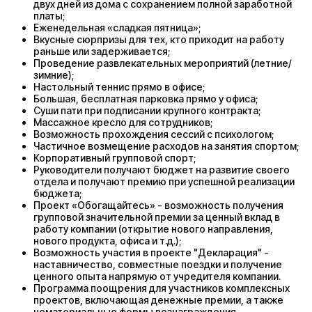
двух дней из дома с сохранением полной заработной
платы;
Еженедельная «сладкая пятница»;
Вкусные сюрпризы для тех, кто приходит на работу
раньше или задерживается;
Проведение развлекательных мероприятий (летние/
зимние);
Настольный теннис прямо в офисе;
Большая, бесплатная парковка прямо у офиса;
Суши пати при подписании крупного контракта;
Массажное кресло для сотрудников;
Возможность прохождения сессий с психологом;
Частичное возмещение расходов на занятия спортом;
Корпоративный групповой спорт;
Руководители получают бюджет на развитие своего
отдела и получают премию при успешной реализации
бюджета;
Проект «Обогащайтесь» - возможность получения
групповой значительной премии за ценный вклад в
работу компании (открытие нового направления,
нового продукта, офиса и т.д.);
Возможность участия в проекте "Декларация" -
наставничество, совместные поездки и получение
ценного опыта напрямую от учредителя компании.
Программа поощрения для участников комплексных
проектов, включающая денежные премии, а также
нематериальные формы вознаграждения