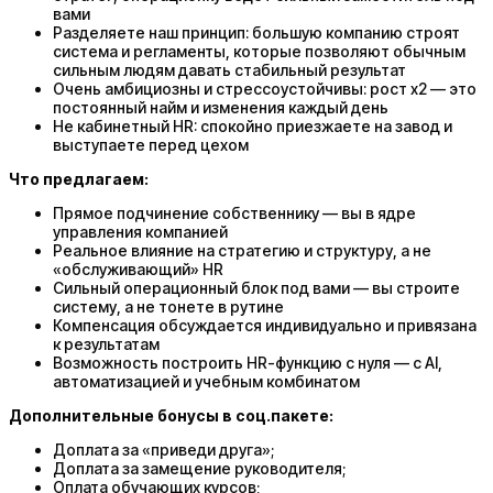
вами
Разделяете наш принцип: большую компанию строят
система и регламенты, которые позволяют обычным
сильным людям давать стабильный результат
Очень амбициозны и стрессоустойчивы: рост x2 — это
постоянный найм и изменения каждый день
Не кабинетный HR: спокойно приезжаете на завод и
выступаете перед цехом
Что предлагаем:
Прямое подчинение собственнику — вы в ядре
управления компанией
Реальное влияние на стратегию и структуру, а не
«обслуживающий» HR
Сильный операционный блок под вами — вы строите
систему, а не тонете в рутине
Компенсация обсуждается индивидуально и привязана
к результатам
Возможность построить HR-функцию с нуля — с AI,
автоматизацией и учебным комбинатом
Дополнительные бонусы в соц.пакете:
Доплата за «приведи друга»;
Доплата за замещение руководителя;
Оплата обучающих курсов;