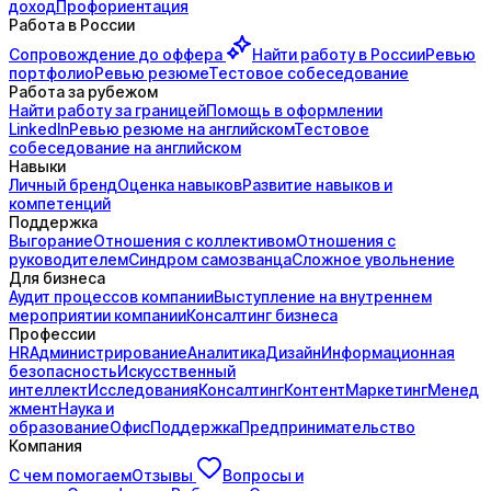
доход
Профориентация
Работа в России
Сопровождение до
оффера
Найти работу в России
Ревью
портфолио
Ревью резюме
Тестовое собеседование
Работа за рубежом
Найти работу за границей
Помощь в оформлении
LinkedIn
Ревью резюме на английском
Тестовое
собеседование на английском
Навыки
Личный бренд
Оценка навыков
Развитие навыков и
компетенций
Поддержка
Выгорание
Отношения с коллективом
Отношения с
руководителем
Синдром самозванца
Сложное увольнение
Для бизнеса
Аудит процессов компании
Выступление на внутреннем
мероприятии компании
Консалтинг бизнеса
Профессии
HR
Администрирование
Аналитика
Дизайн
Информационная
безопасность
Искусственный
интеллект
Исследования
Консалтинг
Контент
Маркетинг
Менед
жмент
Наука и
образование
Офис
Поддержка
Предпринимательство
Компания
С чем помогаем
Отзывы
Вопросы и