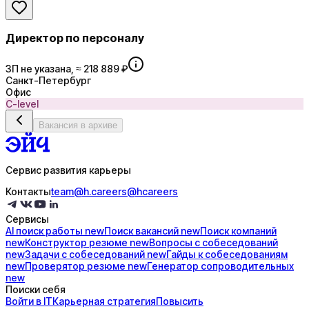
Директор по персоналу
ЗП не указана, ≈ 218 889 ₽
Санкт-Петербург
Офис
C-level
Вакансия в архиве
Сервис развития карьеры
Контакты
team@h.careers
@hcareers
Сервисы
AI поиск
работы
new
Поиск
вакансий
new
Поиск
компаний
new
Конструктор
резюме
new
Вопросы с
собеседований
new
Задачи с
собеседований
new
Гайды к
собеседованиям
new
Проверятор
резюме
new
Генератор
сопроводительных
new
Поиски себя
Войти в IT
Карьерная стратегия
Повысить