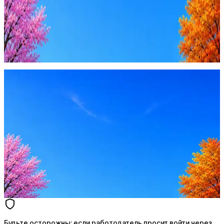
Будьте осторожны: если работодатель просит войти через
Google, iCloud или Госуслуги, прислать код или пароль,
запустить ПО или перевести деньги — это мошенники.
Жмите
·
Гайд по безопасности
Пожаловаться
Оффер быстрее с Эйч
Стратегия поиска с AI: рынки, позиции, вилка, каналы
Резюме под ATS-фильтры
Ежедневный подбор из 600+ источников
AI-адаптация отклика под вакансию
AI генерация сопроводительных писем
4 990 ₽/мес
Купить доступ
Будьте осторожны: если работодатель просит войти через