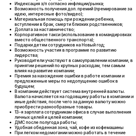
Индексация з/п согласно инфляции/рынка;
Возможность получения доп. премий (премирование за
идею, интересные фото/видео);
Материальная помощь при рождении ребенка,
вступлении в брак, смерти близких родственников;
Доплата за наставничество;
Корпоративное такси (использование в командировках
вместо общественного транспорта);
Подарки детям сотрудников на Новый год;
Возможность участия в программе по развитию
лидерства;
Руководители участвуют в самоуправлении компании, в
принятии решений по крупных расходам, тем самым
влияя на развитие компании;
Премия за нахождение ошибки в работе компании и
предложенные меры по недопущению ошибок в
будущем;
В компании действует система внутренней валюты.
Валюта начисляется на годовщину работы в компании и
иные действия, после чего за данную валюту можно
приобрести разнообразные товары.
13-я зарплата сотрудникам офиса в случае выполнения
личных целей и целей компании;
ДМС после полугода работы;
Удобная обеденная зона, чай, кофе из кофемашины
При легком недомогании можно работать в течение