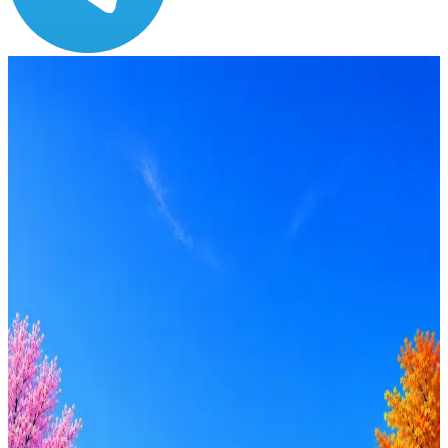
Зарплата
по рынку ≈ 218 889 ₽
Локация
Санкт-Петербург
Опыт
C-level
Вакансия в архиве
Оффер быстрее с Эйч
Стратегия поиска с AI: рынки, позиции, вилка, каналы
Резюме под ATS-фильтры
Ежедневный подбор из 600+ источников
AI-адаптация отклика под вакансию
AI генерация сопроводительных писем
4 990 ₽/мес
Купить доступ