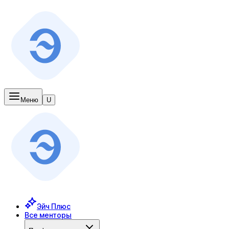
Меню
U
Эйч Плюс
Все менторы