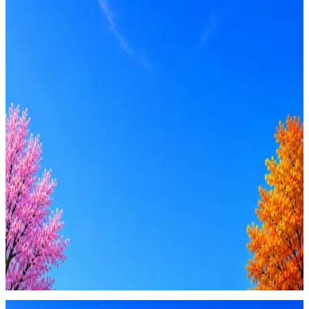
Junior, Middle
Вакансия в архиве
Оффер быстрее с Эйч
Стратегия поиска с AI: рынки, позиции, вилка, каналы
Резюме под ATS-фильтры
Ежедневный подбор из 600+ источников
AI-адаптация отклика под вакансию
AI генерация сопроводительных писем
4 990 ₽/мес
Купить доступ
Будьте осторожны: если работодатель просит войти через
Google, iCloud или Госуслуги, прислать код или пароль,
запустить ПО или перевести деньги — это мошенники.
Жмите
·
Гайд по безопасности
Пожаловаться