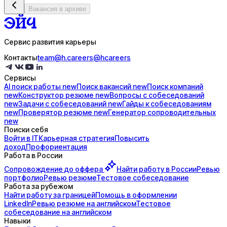
Вакансия в архиве
Сервис развития карьеры
Контакты
team@h.careers
@hcareers
Сервисы
AI поиск
работы
new
Поиск
вакансий
new
Поиск
компаний
new
Конструктор
резюме
new
Вопросы с
собеседований
new
Задачи с
собеседований
new
Гайды к
собеседованиям
new
Проверятор
резюме
new
Генератор
сопроводительных
new
Поиски себя
Войти в IT
Карьерная стратегия
Повысить
доход
Профориентация
Работа в России
Сопровождение до
оффера
Найти работу в России
Ревью
портфолио
Ревью резюме
Тестовое собеседование
Работа за рубежом
Найти работу за границей
Помощь в оформлении
LinkedIn
Ревью резюме на английском
Тестовое
собеседование на английском
Навыки