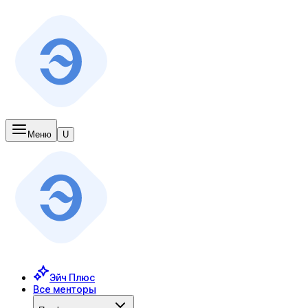
Меню
U
Эйч Плюс
Все менторы