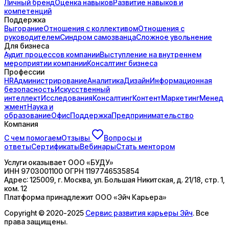
Личный бренд
Оценка навыков
Развитие навыков и
компетенций
Поддержка
Выгорание
Отношения с коллективом
Отношения с
руководителем
Синдром самозванца
Сложное увольнение
Для бизнеса
Аудит процессов компании
Выступление на внутреннем
мероприятии компании
Консалтинг бизнеса
Профессии
HR
Администрирование
Аналитика
Дизайн
Информационная
безопасность
Искусственный
интеллект
Исследования
Консалтинг
Контент
Маркетинг
Менед
жмент
Наука и
образование
Офис
Поддержка
Предпринимательство
Компания
С чем помогаем
Отзывы
Вопросы и
ответы
Сертификаты
Вебинары
Стать ментором
Услуги оказывает
ООО «БУДУ»
ИНН
9703001100
ОГРН
1197746535854
Адрес:
125009, г. Москва, ул. Большая Никитская, д. 21/18, стр. 1,
ком. 12
Платформа принадлежит
ООО «Эйч Карьера»
Copyright © 2020-2025
Сервис развития карьеры Эйч
. Все
права защищены.