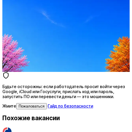
Оффер быстрее с Эйч
Стратегия поиска с AI: рынки, позиции, вилка, каналы
Резюме под ATS-фильтры
Ежедневный подбор из 600+ источников
AI-адаптация отклика под вакансию
AI генерация сопроводительных писем
4 990 ₽/мес
Купить доступ
Будьте осторожны: если работодатель просит войти через
Google, iCloud или Госуслуги, прислать код или пароль,
запустить ПО или перевести деньги — это мошенники.
Жмите
·
Гайд по безопасности
Пожаловаться
Похожие вакансии