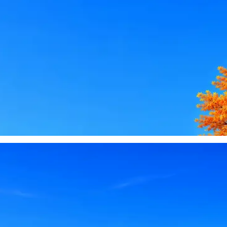
le, iCloud или Госуслуги, прислать код или пароль, запустить 