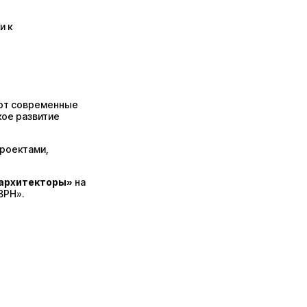
и к
уют современные
кое развитие
проектами,
 архитекторы»
на
ВРН».