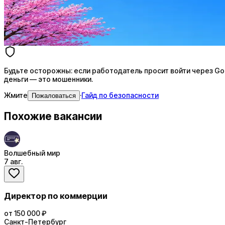
AI генерация сопроводительных писем
4 990 ₽/мес
Купить доступ
Будьте осторожны: если работодатель просит войти через Goog
деньги — это мошенники.
Жмите
·
Гайд по безопасности
Пожаловаться
Похожие вакансии
Волшебный мир
7 авг.
Директор по коммерции
от 150 000 ₽
Санкт-Петербург