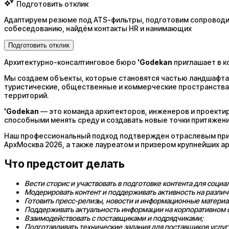
Подготовить отклик
Адаптируем резюме под ATS-фильтры, подготовим сопроводит
собеседованию, найдём контакты HR и нанимающих
Подготовить отклик
Архитектурно-консалтинговое бюро
'Godekan
приглашает в 
Мы создаем объекты, которые становятся частью ландшафта,
туристические, общественные и коммерческие пространства 
территорий.
'Godekan
— это команда архитекторов, инженеров и проекти
способными менять среду и создавать новые точки притяжени
Наш профессиональный подход подтвержден отраслевым при
АрхМосква 2026, а также лауреатом и призером крупнейших а
Что предстоит делать
Вести сторис и участвовать в подготовке контента для соци
Модерировать контент и поддерживать активность на разли
Готовить пресс-релизы, новости и информационные материа
Поддерживать актуальность информации на корпоративном с
Взаимодействовать с поставщиками и подрядчиками;
Подготавливать технические задания для поставщиков услуг