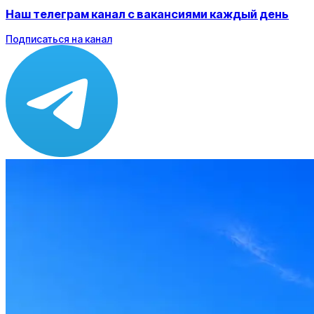
Наш телеграм канал с вакансиями каждый день
Подписаться на канал
Зарплата
до 30 000 ₽
Локация
Махачкала
Опыт
Не указано
Вакансия в архиве
Оффер быстрее с Эйч
Стратегия поиска с AI: рынки, позиции, вилка, каналы