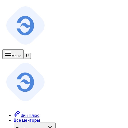
Меню
U
Эйч Плюс
Все менторы