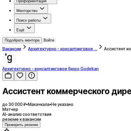
Профориентация
Менторство
Поиск работы
Ещё
Подобрать ментора
Войти
Вакансии
Архитектурно - консалтинговое …
Ассистент к
Архитектурно - консалтинговое бюро Godekan
Ассистент коммерческого дир
до 30 000 ₽
•
Махачкала
•
Не указано
Мэтчер
AI-анализ соответствия
резюме к вакансии
Проверить резюме