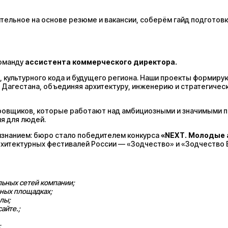
ельное на основе резюме и вакансии, соберём гайд подготовк
команду
ассистента коммерческого директора
.
 культурного кода и будущего региона. Наши проекты формир
Дагестана, объединяя архитектуру, инженерию и стратегичес
ровщиков, которые работают над амбициозными и значимыми 
я для людей.
знанием: бюро стало победителем конкурса
«NEXT. Молодые
рхитектурных фестивалей России — «Зодчество» и «Зодчество 
альных сетей компании;
чных площадках;
лы;
айте.;
;