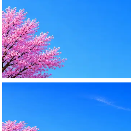
Резюме под ATS-фильтры
Ежедневный подбор из 600+ источников
AI-адаптация отклика под вакансию
AI генерация сопроводительных писем
4 990 ₽/мес
Купить доступ
Будьте осторожны: если работодатель просит войти через Goog
деньги — это мошенники.
Жмите
·
Гайд по безопасности
Пожаловаться
Оффер быстрее с Эйч
Стратегия поиска с AI: рынки, позиции, вилка, каналы
Резюме под ATS-фильтры
Ежедневный подбор из 600+ источников
AI-адаптация отклика под вакансию