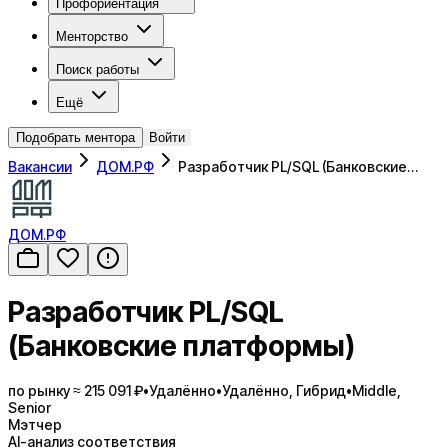
Профориентация
Менторство
Поиск работы
Ещё
Подобрать ментора
Войти
Вакансии
ДОМ.РФ
Разработчик PL/SQL (Банковские…
ДОМ.РФ
Разработчик PL/SQL
(Банковские платформы)
по рынку ≈ 215 091 ₽
•
Удалённо
•
Удалённо, Гибрид
•
Middle,
Senior
Мэтчер
AI-анализ соответствия