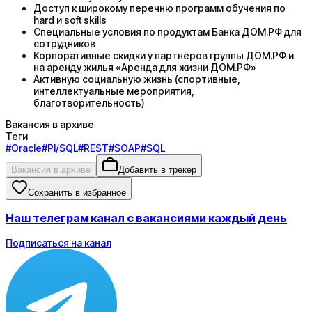
Доступ к широкому перечню программ обучения по
hard и soft skills
Специальные условия по продуктам Банка ДОМ.РФ для
сотрудников
Корпоративные скидки у партнёров группы ДОМ.РФ и
на аренду жилья «Аренда для жизни ДОМ.РФ»
Активную социальную жизнь (спортивные,
интеллектуальные мероприятия,
благотворительность)
Вакансия в архиве
Теги
#
Oracle
#
Pl/SQL
#
REST
#
SOAP
#
SQL
Вакансия в архиве
Добавить в трекер
Сохранить в избранное
Наш телеграм канал с вакансиями каждый день
Подписаться на канал