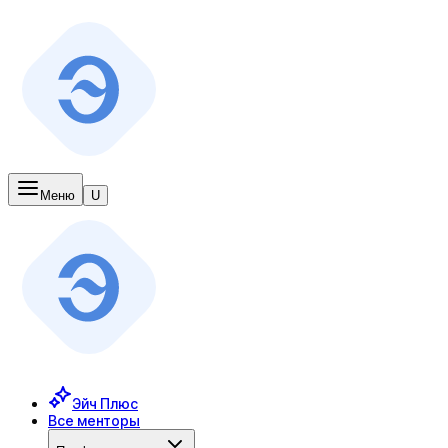
Меню
U
Эйч Плюс
Все менторы