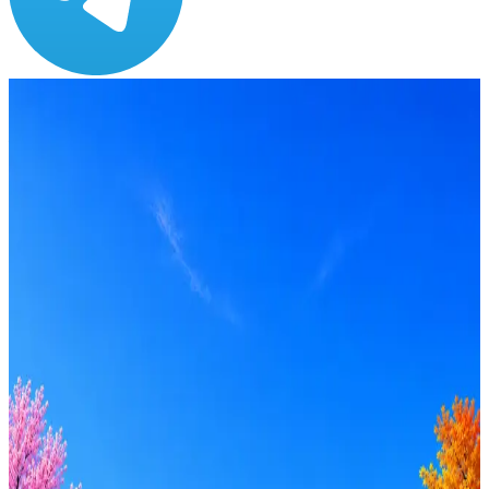
Зарплата
по рынку ≈ 215 091 ₽
Локация
Удалённо
Формат
Удалённо, Гибрид
Опыт
Middle, Senior
Вакансия в архиве
Оффер быстрее с Эйч
Стратегия поиска с AI: рынки, позиции, вилка, каналы
Резюме под ATS-фильтры
Ежедневный подбор из 600+ источников
AI-адаптация отклика под вакансию
AI генерация сопроводительных писем