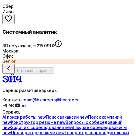
Сбер
7 авг.
Системный аналитик
ЗП не указана, ≈ 215 091 ₽
Москва
Офис
Senior
Вакансия в архиве
Сервис развития карьеры
Контакты
team@h.careers
@hcareers
Сервисы
AI поиск
работы
new
Поиск
вакансий
new
Поиск
компаний
new
Конструктор
резюме
new
Вопросы с
собеседований
new
Задачи с
собеседований
new
Гайды к
собеседованиям
new
Проверятор
резюме
new
Генератор
сопроводительных