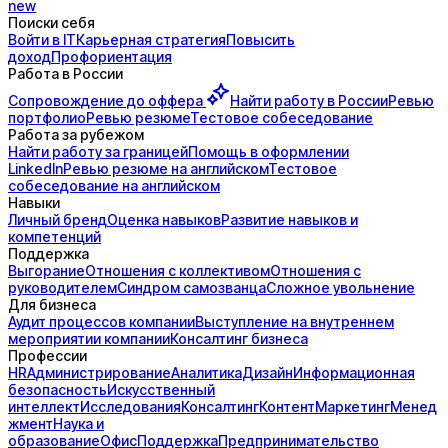
new
Поиски себя
Войти в IT
Карьерная стратегия
Повысить
доход
Профориентация
Работа в России
Сопровождение до
оффера
Найти работу в России
Ревью
портфолио
Ревью резюме
Тестовое собеседование
Работа за рубежом
Найти работу за границей
Помощь в оформлении
LinkedIn
Ревью резюме на английском
Тестовое
собеседование на английском
Навыки
Личный бренд
Оценка навыков
Развитие навыков и
компетенций
Поддержка
Выгорание
Отношения с коллективом
Отношения с
руководителем
Синдром самозванца
Сложное увольнение
Для бизнеса
Аудит процессов компании
Выступление на внутреннем
мероприятии компании
Консалтинг бизнеса
Профессии
HR
Администрирование
Аналитика
Дизайн
Информационная
безопасность
Искусственный
интеллект
Исследования
Консалтинг
Контент
Маркетинг
Менед
жмент
Наука и
образование
Офис
Поддержка
Предпринимательство