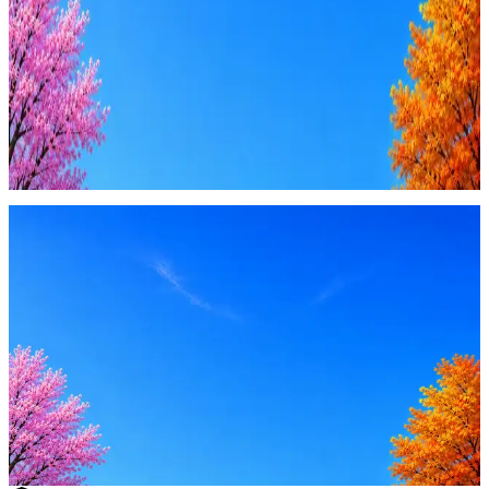
4 990 ₽/мес
Купить доступ
Будьте осторожны: если работодатель просит войти через
Google, iCloud или Госуслуги, прислать код или пароль,
запустить ПО или перевести деньги — это мошенники.
Жмите
·
Гайд по безопасности
Пожаловаться
Оффер быстрее с Эйч
Стратегия поиска с AI: рынки, позиции, вилка, каналы
Резюме под ATS-фильтры
Ежедневный подбор из 600+ источников
AI-адаптация отклика под вакансию
AI генерация сопроводительных писем
4 990 ₽/мес
Купить доступ