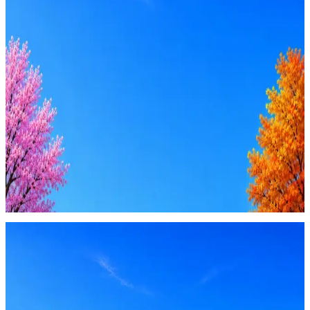
Стратегия поиска с AI: рынки, позиции, вилка, каналы
Резюме под ATS-фильтры
Ежедневный подбор из 600+ источников
AI-адаптация отклика под вакансию
AI генерация сопроводительных писем
4 990 ₽/мес
Купить доступ
Будьте осторожны: если работодатель просит войти через
Google, iCloud или Госуслуги, прислать код или пароль,
запустить ПО или перевести деньги — это мошенники.
Жмите
·
Гайд по безопасности
Пожаловаться
Оффер быстрее с Эйч
Стратегия поиска с AI: рынки, позиции, вилка, каналы
Резюме под ATS-фильтры