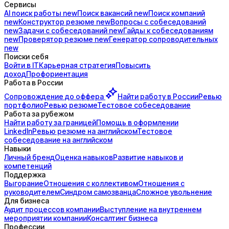
Сервисы
AI поиск
работы
new
Поиск
вакансий
new
Поиск
компаний
new
Конструктор
резюме
new
Вопросы с
собеседований
new
Задачи с
собеседований
new
Гайды к
собеседованиям
new
Проверятор
резюме
new
Генератор
сопроводительных
new
Поиски себя
Войти в IT
Карьерная стратегия
Повысить
доход
Профориентация
Работа в России
Сопровождение до
оффера
Найти работу в России
Ревью
портфолио
Ревью резюме
Тестовое собеседование
Работа за рубежом
Найти работу за границей
Помощь в оформлении
LinkedIn
Ревью резюме на английском
Тестовое
собеседование на английском
Навыки
Личный бренд
Оценка навыков
Развитие навыков и
компетенций
Поддержка
Выгорание
Отношения с коллективом
Отношения с
руководителем
Синдром самозванца
Сложное увольнение
Для бизнеса
Аудит процессов компании
Выступление на внутреннем
мероприятии компании
Консалтинг бизнеса
Профессии