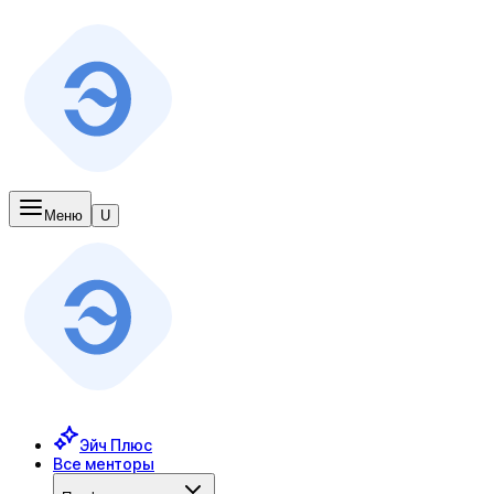
Меню
U
Эйч Плюс
Все менторы