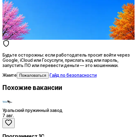
Ежедневный подбор из 600+ источников
AI-адаптация отклика под вакансию
AI генерация сопроводительных писем
4 990 ₽/мес
Купить доступ
Будьте осторожны: если работодатель просит войти через
Google, iCloud или Госуслуги, прислать код или пароль,
запустить ПО или перевести деньги — это мошенники.
Жмите
·
Гайд по безопасности
Пожаловаться
Похожие вакансии
Уральский пружинный завод
7 авг.
Программист 1С