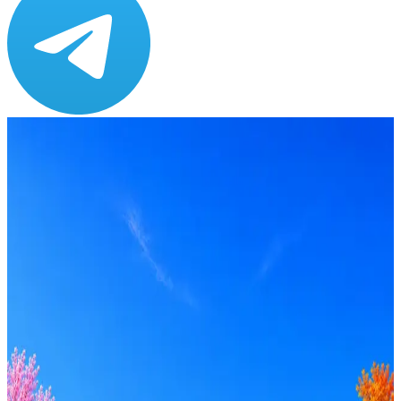
Зарплата
по рынку ≈ 243 931 ₽
Локация
Екатеринбург
Опыт
Middle, Senior
Вакансия в архиве
Оффер быстрее с Эйч
Стратегия поиска с AI: рынки, позиции, вилка, каналы
Резюме под ATS-фильтры
Ежедневный подбор из 600+ источников
AI-адаптация отклика под вакансию