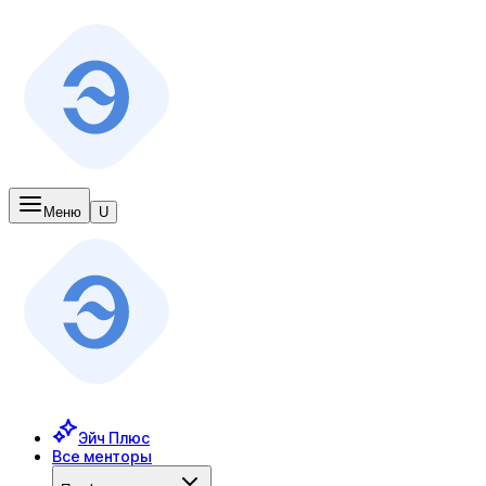
Меню
U
Эйч Плюс
Все менторы