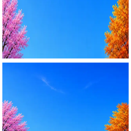
AI генерация сопроводительных писем
4 990 ₽/мес
Купить доступ
Будьте осторожны: если работодатель просит войти через
Google, iCloud или Госуслуги, прислать код или пароль,
запустить ПО или перевести деньги — это мошенники.
Жмите
·
Гайд по безопасности
Пожаловаться
Оффер быстрее с Эйч
Стратегия поиска с AI: рынки, позиции, вилка, каналы
Резюме под ATS-фильтры
Ежедневный подбор из 600+ источников
AI-адаптация отклика под вакансию
AI генерация сопроводительных писем
4 990 ₽/мес