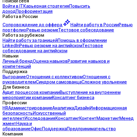
Поиски себя
Войти в IT
Карьерная стратегия
Повысить
доход
Профориентация
Работа в России
Сопровождение до
оффера
Найти работу в России
Ревью
портфолио
Ревью резюме
Тестовое собеседование
Работа за рубежом
Найти работу за границей
Помощь в оформлении
LinkedIn
Ревью резюме на английском
Тестовое
собеседование на английском
Навыки
Личный бренд
Оценка навыков
Развитие навыков и
компетенций
Поддержка
Выгорание
Отношения с коллективом
Отношения с
руководителем
Синдром самозванца
Сложное увольнение
Для бизнеса
Аудит процессов компании
Выступление на внутреннем
мероприятии компании
Консалтинг бизнеса
Профессии
HR
Администрирование
Аналитика
Дизайн
Информационная
безопасность
Искусственный
интеллект
Исследования
Консалтинг
Контент
Маркетинг
Менед
жмент
Наука и
образование
Офис
Поддержка
Предпринимательство
Компания