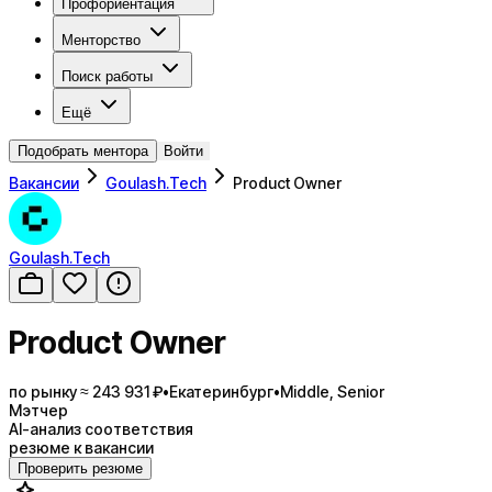
Профориентация
Менторство
Поиск работы
Ещё
Подобрать ментора
Войти
Вакансии
Goulash.Tech
Product Owner
Goulash.Tech
Product Owner
по рынку ≈ 243 931 ₽
•
Екатеринбург
•
Middle, Senior
Мэтчер
AI-анализ соответствия
резюме к вакансии
Проверить резюме