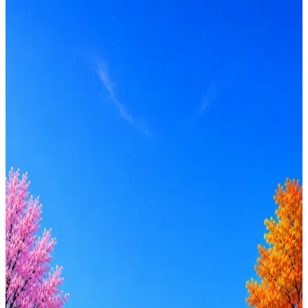
ЗП не указана
Локация
Пятигорск
Опыт
Не указано
Вакансия в архиве
Оффер быстрее с Эйч
Стратегия поиска с AI: рынки, позиции, вилка, каналы
Резюме под ATS-фильтры
Ежедневный подбор из 600+ источников
AI-адаптация отклика под вакансию
AI генерация сопроводительных писем
4 990 ₽/мес
Купить доступ
Будьте осторожны: если работодатель просит войти через
Google, iCloud или Госуслуги, прислать код или пароль,