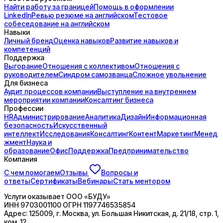
Найти работу за границей
Помощь в оформлении
LinkedIn
Ревью резюме на английском
Тестовое
собеседование на английском
Навыки
Личный бренд
Оценка навыков
Развитие навыков и
компетенций
Поддержка
Выгорание
Отношения с коллективом
Отношения с
руководителем
Синдром самозванца
Сложное увольнение
Для бизнеса
Аудит процессов компании
Выступление на внутреннем
мероприятии компании
Консалтинг бизнеса
Профессии
HR
Администрирование
Аналитика
Дизайн
Информационная
безопасность
Искусственный
интеллект
Исследования
Консалтинг
Контент
Маркетинг
Менед
жмент
Наука и
образование
Офис
Поддержка
Предпринимательство
Компания
С чем помогаем
Отзывы
Вопросы и
ответы
Сертификаты
Вебинары
Стать ментором
Услуги оказывает
ООО «БУДУ»
ИНН
9703001100
ОГРН
1197746535854
Адрес:
125009, г. Москва, ул. Большая Никитская, д. 21/18, стр. 1,
ком. 12