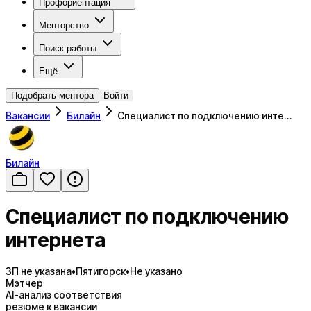
Профориентация
Менторство
Поиск работы
Ещё
Подобрать ментора
Войти
Вакансии
Билайн
Специалист по подключению инте…
Билайн
Специалист по подключению
интернета
ЗП не указана
•
Пятигорск
•
Не указано
Мэтчер
AI-анализ соответствия
резюме к вакансии