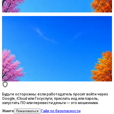
запустить ПО или перевести деньги — это мошенники.
Жмите
·
Гайд по безопасности
Пожаловаться
Оффер быстрее с Эйч
Стратегия поиска с AI: рынки, позиции, вилка, каналы
Резюме под ATS-фильтры
Ежедневный подбор из 600+ источников
AI-адаптация отклика под вакансию
AI генерация сопроводительных писем
4 990 ₽/мес
Купить доступ
Будьте осторожны: если работодатель просит войти через
Google, iCloud или Госуслуги, прислать код или пароль,
запустить ПО или перевести деньги — это мошенники.
Жмите
·
Гайд по безопасности
Пожаловаться