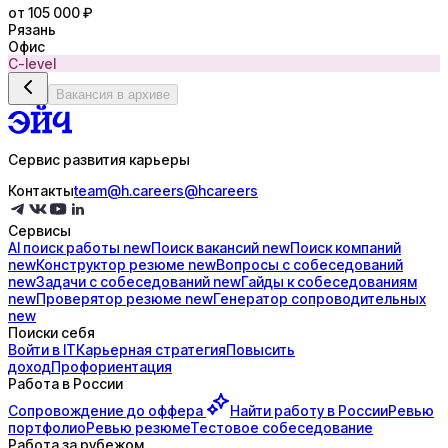
от 105 000 ₽
Рязань
Офис
C-level
Вакансия в архиве
Сервис развития карьеры
Контакты
team@h.careers
@hcareers
Сервисы
AI поиск
работы
new
Поиск
вакансий
new
Поиск
компаний
new
Конструктор
резюме
new
Вопросы с
собеседований
new
Задачи с
собеседований
new
Гайды к
собеседованиям
new
Проверятор
резюме
new
Генератор
сопроводительных
new
Поиски себя
Войти в IT
Карьерная стратегия
Повысить
доход
Профориентация
Работа в России
Сопровождение до
оффера
Найти работу в России
Ревью
портфолио
Ревью резюме
Тестовое собеседование
Работа за рубежом