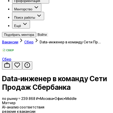
Профориентация
Менторство
Поиск работы
Ещё
Подобрать ментора
Войти
Вакансии
Сбер
Data-инженер в команду Сети Пр…
Сбер
Data-инженер в команду Сети
Продаж Сбербанка
по рынку ≈ 239 868 ₽
•
Москва
•
Офис
•
Middle
Мэтчер
AI-анализ соответствия
резюме к вакансии