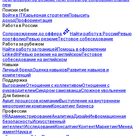
new
Поиски себя
Войти в IT
Карьерная стратегия
Повысить
доход
Профориентация
Работа в России
Сопровождение до
оффера
Найти работу в России
Ревью
портфолио
Ревью резюме
Тестовое собеседование
Работа за рубежом
Найти работу за границей
Помощь в оформлении
LinkedIn
Ревью резюме на английском
Тестовое
собеседование на английском
Навыки
Личный бренд
Оценка навыков
Развитие навыков и
компетенций
Поддержка
Выгорание
Отношения с коллективом
Отношения с
руководителем
Синдром самозванца
Сложное увольнение
Для бизнеса
Аудит процессов компании
Выступление на внутреннем
мероприятии компании
Консалтинг бизнеса
Профессии
HR
Администрирование
Аналитика
Дизайн
Информационная
безопасность
Искусственный
интеллект
Исследования
Консалтинг
Контент
Маркетинг
Менед
жмент
Наука и