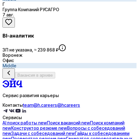
Г
Группа Компаний РУСАГРО
7 авг.
BI-аналитик
ЗП не указана, ≈ 239 868 ₽
Воронеж
Офис
Middle
Вакансия в архиве
Сервис развития карьеры
Контакты
team@h.careers
@hcareers
Сервисы
AI поиск
работы
new
Поиск
вакансий
new
Поиск
компаний
new
Конструктор
резюме
new
Вопросы с
собеседований
new
Задачи с
собеседований
new
Гайды к
собеседованиям
new
Проверятор
резюме
new
Генератор
сопроводительных