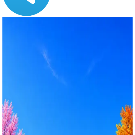
Зарплата
по рынку ≈ 239 868 ₽
Локация
Москва
Формат
Офис
Опыт
Middle
Вакансия в архиве
Оффер быстрее с Эйч
Стратегия поиска с AI: рынки, позиции, вилка, каналы
Резюме под ATS-фильтры
Ежедневный подбор из 600+ источников
AI-адаптация отклика под вакансию
AI генерация сопроводительных писем
4 990 ₽/мес