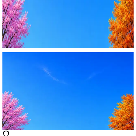
Купить доступ
Будьте осторожны: если работодатель просит войти через
Google, iCloud или Госуслуги, прислать код или пароль,
запустить ПО или перевести деньги — это мошенники.
Жмите
·
Гайд по безопасности
Пожаловаться
Оффер быстрее с Эйч
Стратегия поиска с AI: рынки, позиции, вилка, каналы
Резюме под ATS-фильтры
Ежедневный подбор из 600+ источников
AI-адаптация отклика под вакансию
AI генерация сопроводительных писем
4 990 ₽/мес
Купить доступ