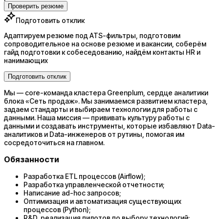
Проверить резюме
Подготовить отклик
Адаптируем резюме под ATS-фильтры, подготовим
сопроводительное на основе резюме и вакансии, соберём
гайд подготовки к собеседованию, найдём контакты HR и
нанимающих
Подготовить отклик
Мы — core-команда кластера Greenplum, сердце аналитики
блока «Сеть продаж». Мы занимаемся развитием кластера,
задаем стандарты и выбираем технологии для работы с
данными. Наша миссия — прививать культуру работы с
данными и создавать инструменты, которые избавляют Data-
аналитиков и Data-инженеров от рутины, помогая им
сосредоточиться на главном.
Обязанности
Разработка ETL процессов (Airflow);
Разработка управленческой отчетности;
Написание ad-hoc запросов;
Оптимизация и автоматизация существующих
процессов (Python);
R&D, реализация пилотов по выбору технологий;