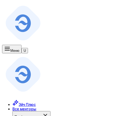
Меню
U
Эйч Плюс
Все менторы