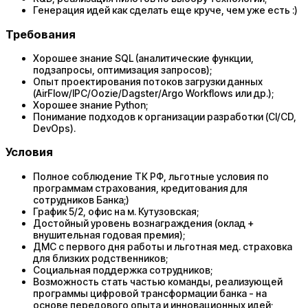
Генерация идей как сделать еще круче, чем уже есть :)
Требования
Хорошее знание SQL (аналитические функции,
подзапросы, оптимизация запросов);
Опыт проектирования потоков загрузки данных
(AirFlow/IPC/Oozie/Dagster/Argo Workflows или др.);
Хорошее знание Python;
Понимание подходов к организации разработки (CI/CD,
DevOps).
Условия
Полное соблюдение ТК РФ, льготные условия по
программам страхования, кредитования для
сотрудников Банка;)
График 5/2, офис на м. Кутузовская;
Достойный уровень вознаграждения (оклад +
внушительная годовая премия);
ДМС с первого дня работы и льготная мед. страховка
для близких родственников;
Социальная поддержка сотрудников;
Возможность стать частью команды, реализующей
программы цифровой трансформации банка - на
основе передового опыта и инновационных идей;