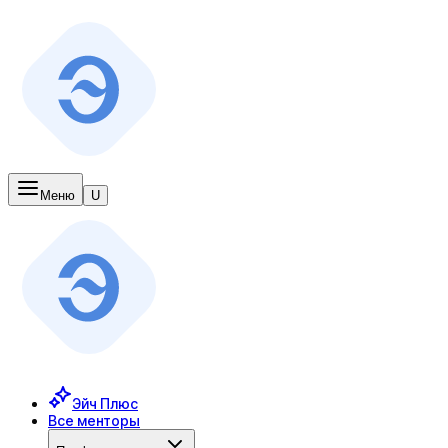
Меню
U
Эйч Плюс
Все менторы