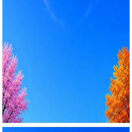
Junior, Middle
Вакансия в архиве
Оффер быстрее с Эйч
Стратегия поиска с AI: рынки, позиции, вилка, каналы
Резюме под ATS-фильтры
Ежедневный подбор из 600+ источников
AI-адаптация отклика под вакансию
AI генерация сопроводительных писем
4 990 ₽/мес
Купить доступ
Будьте осторожны: если работодатель просит войти через
Google, iCloud или Госуслуги, прислать код или пароль,
запустить ПО или перевести деньги — это мошенники.
Жмите
·
Гайд по безопасности
Пожаловаться