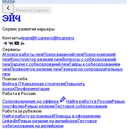
Middle
Вакансия в архиве
Сервис развития карьеры
Контакты
team@h.careers
@hcareers
Сервисы
AI поиск
работы
new
Поиск
вакансий
new
Поиск
компаний
new
Конструктор
резюме
new
Вопросы с
собеседований
new
Задачи с
собеседований
new
Гайды к
собеседованиям
new
Проверятор
резюме
new
Генератор
сопроводительных
new
Поиски себя
Войти в IT
Карьерная стратегия
Повысить
доход
Профориентация
Работа в России
Сопровождение до
оффера
Найти работу в России
Ревью
портфолио
Ревью резюме
Тестовое собеседование
Работа за рубежом
Найти работу за границей
Помощь в оформлении
LinkedIn
Ревью резюме на английском
Тестовое
собеседование на английском