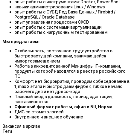
опыт работы с инструментами: Docker, Power Shell
навыки администрирования Linux / Windows
опыт работы с СУБД Ред База Данных / Firebird /
PostgreSQL / Oracle Database
опыт управления процессами CI/CD
опыт работы с системами виртуализации
опыт работы с нагрузочным тестированием
Мы предлагаем:
Стабильность, постоянное трудоустройство в
быстрорастущей компании, занимающейся
импортозамещением
Работа в аккредитованной Минцифры IT-компании,
продукты которой находятся в реестре российского
ПО
Комфорт: нет бюрократии, проводим собеседование в
1, max 2 этапа и быстро даем фидбек, гибкое начало
рабочего дня и нет дресс-кода
Плавный ввод в должность, период адаптации,
наставничество
Офисный формат работы, офис в БЦ Норма
ДМС со стоматологией
Внутреннее и внешнее обучение
Вакансия в архиве
Теги