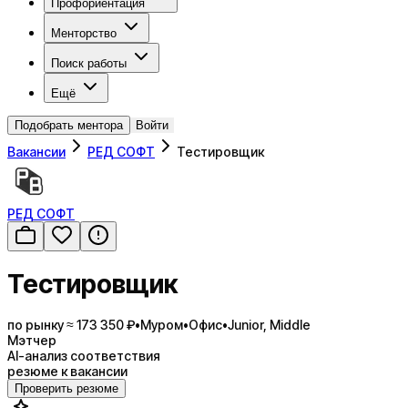
Профориентация
Менторство
Поиск работы
Ещё
Подобрать ментора
Войти
Вакансии
РЕД СОФТ
Тестировщик
РЕД СОФТ
Тестировщик
по рынку ≈ 173 350 ₽
•
Муром
•
Офис
•
Junior, Middle
Мэтчер
AI-анализ соответствия
резюме к вакансии
Проверить резюме