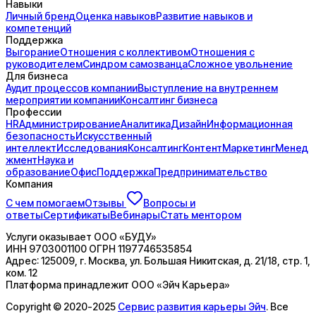
Навыки
Личный бренд
Оценка навыков
Развитие навыков и
компетенций
Поддержка
Выгорание
Отношения с коллективом
Отношения с
руководителем
Синдром самозванца
Сложное увольнение
Для бизнеса
Аудит процессов компании
Выступление на внутреннем
мероприятии компании
Консалтинг бизнеса
Профессии
HR
Администрирование
Аналитика
Дизайн
Информационная
безопасность
Искусственный
интеллект
Исследования
Консалтинг
Контент
Маркетинг
Менед
жмент
Наука и
образование
Офис
Поддержка
Предпринимательство
Компания
С чем помогаем
Отзывы
Вопросы и
ответы
Сертификаты
Вебинары
Стать ментором
Услуги оказывает
ООО «БУДУ»
ИНН
9703001100
ОГРН
1197746535854
Адрес:
125009, г. Москва, ул. Большая Никитская, д. 21/18, стр. 1,
ком. 12
Платформа принадлежит
ООО «Эйч Карьера»
Copyright © 2020-2025
Сервис развития карьеры Эйч
. Все