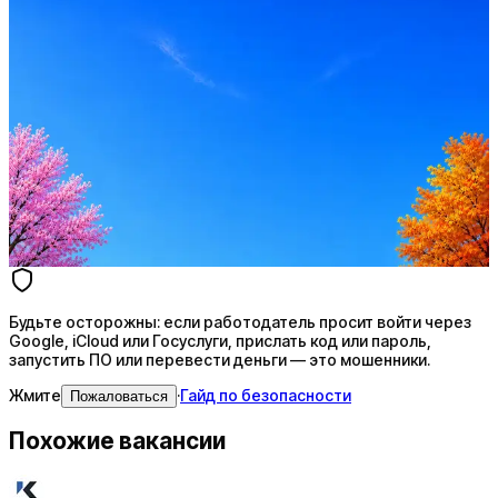
Оффер быстрее с Эйч
Стратегия поиска с AI: рынки, позиции, вилка, каналы
Резюме под ATS-фильтры
Ежедневный подбор из 600+ источников
AI-адаптация отклика под вакансию
AI генерация сопроводительных писем
4 990 ₽/мес
Купить доступ
Будьте осторожны: если работодатель просит войти через
Google, iCloud или Госуслуги, прислать код или пароль,
запустить ПО или перевести деньги — это мошенники.
Жмите
·
Гайд по безопасности
Пожаловаться
Похожие вакансии