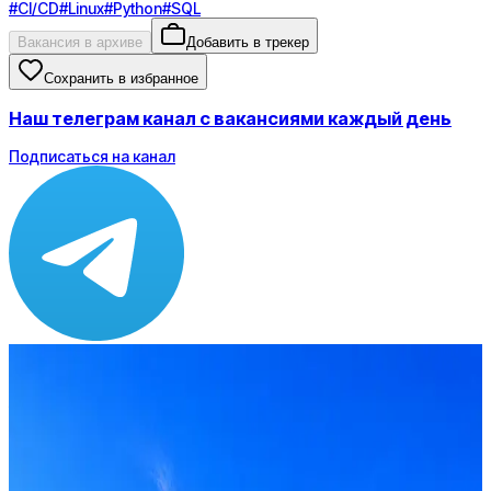
#
CI/CD
#
Linux
#
Python
#
SQL
Вакансия в архиве
Добавить в трекер
Сохранить в избранное
Наш телеграм канал с вакансиями каждый день
Подписаться на канал
Зарплата
по рынку ≈ 173 350 ₽
Локация
Муром
Формат
Офис
Опыт