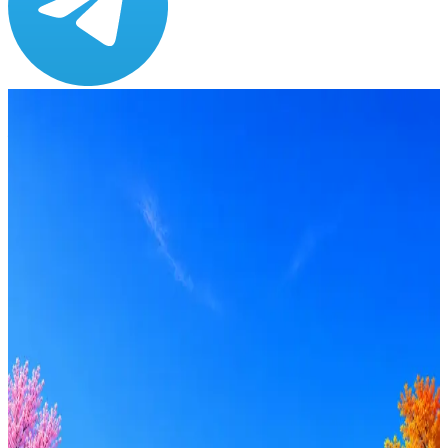
Зарплата
от 75 000 до 110 000 ₽
Локация
Москва
Формат
Гибрид
Опыт
Не указано
Вакансия в архиве
Оффер быстрее с Эйч
Стратегия поиска с AI: рынки, позиции, вилка, каналы
Резюме под ATS-фильтры
Ежедневный подбор из 600+ источников
AI-адаптация отклика под вакансию
AI генерация сопроводительных писем