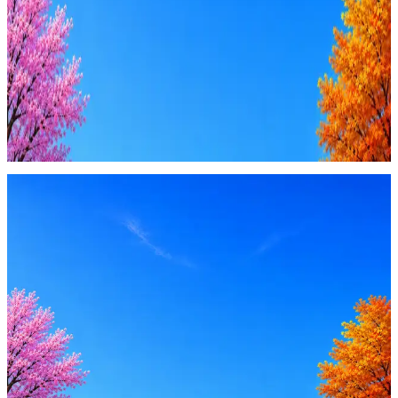
4 990 ₽/мес
Купить доступ
Будьте осторожны: если работодатель просит войти через
Google, iCloud или Госуслуги, прислать код или пароль,
запустить ПО или перевести деньги — это мошенники.
Жмите
·
Гайд по безопасности
Пожаловаться
Оффер быстрее с Эйч
Стратегия поиска с AI: рынки, позиции, вилка, каналы
Резюме под ATS-фильтры
Ежедневный подбор из 600+ источников
AI-адаптация отклика под вакансию
AI генерация сопроводительных писем
4 990 ₽/мес
Купить доступ