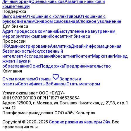
Личный бренд
Оценка навыков
Развитие навыков и
компетенций
Поддержка
Выгорание
Отношения с коллективом
Отношения с
руководителем
Синдром самозванца
Сложное увольнение
Для бизнеса
Аудит процессов компании
Выступление на внутреннем
мероприятии компании
Консалтинг бизнеса
Профессии
HR
Администрирование
Аналитика
Дизайн
Информационная
безопасность
Искусственный
интеллект
Исследования
Консалтинг
Контент
Маркетинг
Менед
жмент
Наука и
образование
Офис
Поддержка
Предпринимательство
Компания
С чем помогаем
Отзывы
Вопросы и
ответы
Сертификаты
Вебинары
Стать ментором
Услуги оказывает
ООО «БУДУ»
ИНН
9703001100
ОГРН
1197746535854
Адрес:
125009, г. Москва, ул. Большая Никитская, д. 21/18, стр. 1,
ком. 12
Платформа принадлежит
ООО «Эйч Карьера»
Copyright © 2020-2025
Сервис развития карьеры Эйч
. Все
права защищены.