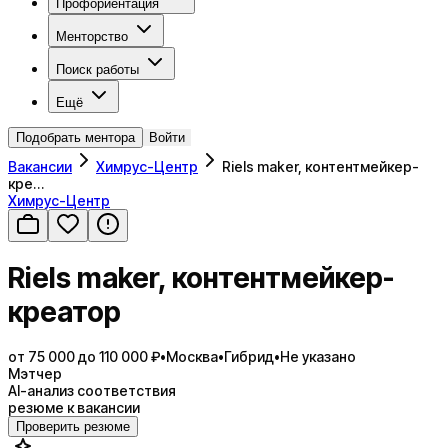
Профориентация
Менторство
Поиск работы
Ещё
Подобрать ментора
Войти
Вакансии
Химрус-Центр
Riels maker, контентмейкер-
кре…
Химрус-Центр
Riels maker, контентмейкер-
креатор
от 75 000 до 110 000 ₽
•
Москва
•
Гибрид
•
Не указано
Мэтчер
AI-анализ соответствия
резюме к вакансии
Проверить резюме