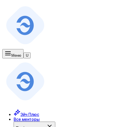
Меню
U
Эйч Плюс
Все менторы