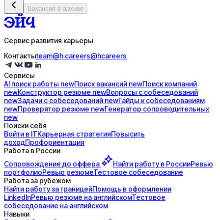
Вакансия в архиве
Сервис развития карьеры
Контакты
team@h.careers
@hcareers
Сервисы
AI поиск
работы
new
Поиск
вакансий
new
Поиск
компаний
new
Конструктор
резюме
new
Вопросы с
собеседований
new
Задачи с
собеседований
new
Гайды к
собеседованиям
new
Проверятор
резюме
new
Генератор
сопроводительных
new
Поиски себя
Войти в IT
Карьерная стратегия
Повысить
доход
Профориентация
Работа в России
Сопровождение до
оффера
Найти работу в России
Ревью
портфолио
Ревью резюме
Тестовое собеседование
Работа за рубежом
Найти работу за границей
Помощь в оформлении
LinkedIn
Ревью резюме на английском
Тестовое
собеседование на английском
Навыки