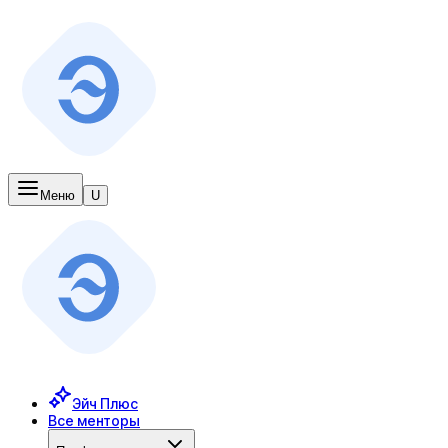
Меню
U
Эйч Плюс
Все менторы