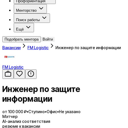
Профориентация
Менторство
Поиск работы
Ещё
Подобрать ментора
Войти
Вакансии
FM Logistic
Инженер по защите информации
FM Logistic
Инженер по защите
информации
от 100 000 ₽
•
Ступино
•
Офис
•
Не указано
Мэтчер
AI-анализ соответствия
резюме к вакансии