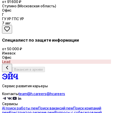
от 91 600 ₽
Ступино (Московская область)
Офис
Г
ГУ УР ГПС УР
7 авг.
Специалист по защите информации
от 50 000 ₽
Ижевск
Офис
Lead
Вакансия в архиве
Сервис развития карьеры
Контакты
team@h.careers
@hcareers
Сервисы
AI поиск
работы
new
Поиск
вакансий
new
Поиск
компаний
new
Конструктор
резюме
new
Вопросы с
собеседований