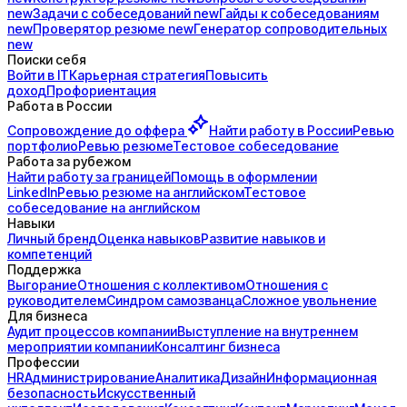
new
Задачи с
собеседований
new
Гайды к
собеседованиям
new
Проверятор
резюме
new
Генератор
сопроводительных
new
Поиски себя
Войти в IT
Карьерная стратегия
Повысить
доход
Профориентация
Работа в России
Сопровождение до
оффера
Найти работу в России
Ревью
портфолио
Ревью резюме
Тестовое собеседование
Работа за рубежом
Найти работу за границей
Помощь в оформлении
LinkedIn
Ревью резюме на английском
Тестовое
собеседование на английском
Навыки
Личный бренд
Оценка навыков
Развитие навыков и
компетенций
Поддержка
Выгорание
Отношения с коллективом
Отношения с
руководителем
Синдром самозванца
Сложное увольнение
Для бизнеса
Аудит процессов компании
Выступление на внутреннем
мероприятии компании
Консалтинг бизнеса
Профессии
HR
Администрирование
Аналитика
Дизайн
Информационная
безопасность
Искусственный