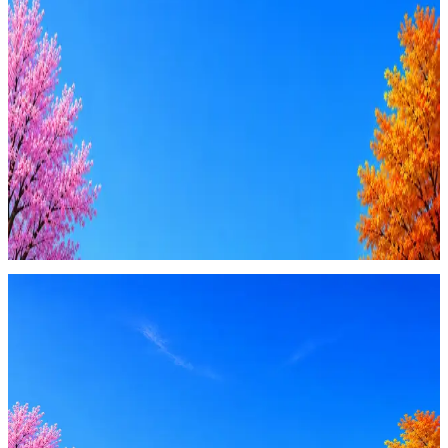
Ежедневный подбор из 600+ источников
AI-адаптация отклика под вакансию
AI генерация сопроводительных писем
4 990 ₽/мес
Купить доступ
Будьте осторожны: если работодатель просит войти через
Google, iCloud или Госуслуги, прислать код или пароль,
запустить ПО или перевести деньги — это мошенники.
Жмите
·
Гайд по безопасности
Пожаловаться
Оффер быстрее с Эйч
Стратегия поиска с AI: рынки, позиции, вилка, каналы
Резюме под ATS-фильтры
Ежедневный подбор из 600+ источников
AI-адаптация отклика под вакансию