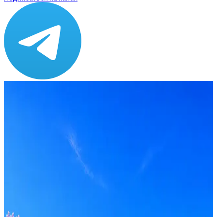
Зарплата
от 100 000 ₽
Локация
Ступино
Формат
Офис
Опыт
Не указано
Вакансия в архиве
Оффер быстрее с Эйч
Стратегия поиска с AI: рынки, позиции, вилка, каналы
Резюме под ATS-фильтры