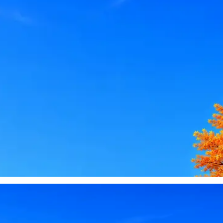
le, iCloud или Госуслуги, прислать код или пароль, запустить 