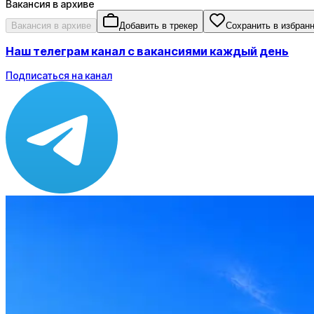
Вакансия в архиве
Вакансия в архиве
Добавить в трекер
Сохранить в избран
Наш телеграм канал с вакансиями каждый день
Подписаться на канал
Зарплата
ЗП не указана
Локация
Москва
Формат
Офис
Опыт
Не указано
Вакансия в архиве