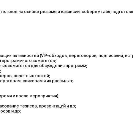
ельное на основе резюме и вакансии, соберём гайд подготовк
щих активностей (VIP-обходов, переговоров, подписаний, вст
и программного комитетов;
ных комитетов для обсуждения программ;
;
еров, почётных гостей;
раторам, спикерам и их рассылка;
время и после мероприятия);
сование тезисов, презентаций и др;
сов и др;