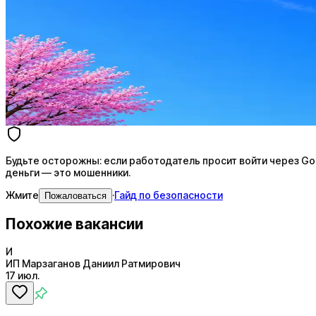
Резюме под ATS-фильтры
Ежедневный подбор из 600+ источников
AI-адаптация отклика под вакансию
AI генерация сопроводительных писем
4 990 ₽/мес
Купить доступ
Будьте осторожны: если работодатель просит войти через Goog
деньги — это мошенники.
Жмите
·
Гайд по безопасности
Пожаловаться
Похожие вакансии
И
ИП Марзаганов Даниил Ратмирович
17 июл.