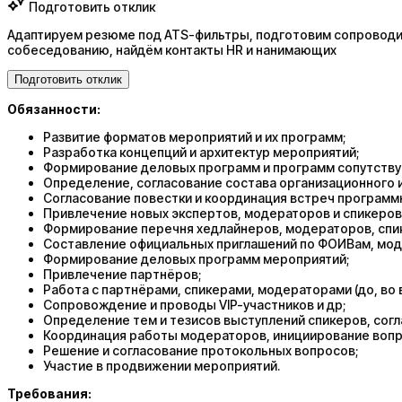
Подготовить отклик
Адаптируем резюме под ATS-фильтры, подготовим сопроводит
собеседованию, найдём контакты HR и нанимающих
Подготовить отклик
Обязанности:
Развитие форматов мероприятий и их программ;
Разработка концепций и архитектур мероприятий;
Формирование деловых программ и программ сопутствую
Определение, согласование состава организационного 
Согласование повестки и координация встреч программ
Привлечение новых экспертов, модераторов и спикеров
Формирование перечня хедлайнеров, модераторов, спик
Составление официальных приглашений по ФОИВам, моде
Формирование деловых программ мероприятий;
Привлечение партнёров;
Работа с партнёрами, спикерами, модераторами (до, во 
Сопровождение и проводы VIP-участников и др;
Определение тем и тезисов выступлений спикеров, согла
Координация работы модераторов, инициирование вопро
Решение и согласование протокольных вопросов;
Участие в продвижении мероприятий.
Требования: