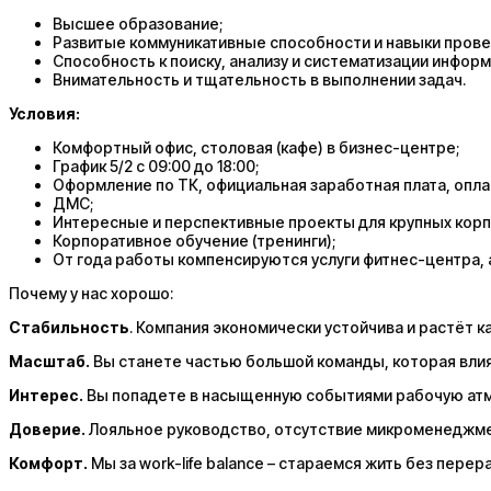
Высшее образование;
Развитые коммуникативные способности и навыки прове
Способность к поиску, анализу и систематизации информ
Внимательность и тщательность в выполнении задач.
Условия:
Комфортный офис, столовая (кафе) в бизнес-центре;
График 5/2 с 09:00 до 18:00;
Оформление по ТК, официальная заработная плата, опла
ДМС;
Интересные и перспективные проекты для крупных корп
Корпоративное обучение (тренинги);
От года работы компенсируются услуги фитнес-центра, 
Почему у нас хорошо:
Стабильность
. Компания экономически устойчива и растёт к
Масштаб.
Вы станете частью большой команды, которая влия
Интерес.
Вы попадете в насыщенную событиями рабочую атм
Доверие.
Лояльное руководство, отсутствие микроменеджме
Комфорт.
Мы за work-life balance – стараемся жить без перер