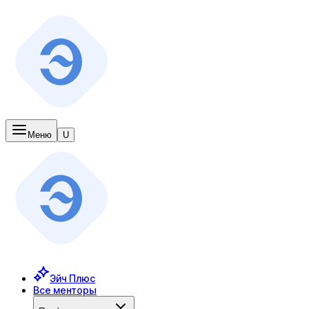
Меню
U
Эйч Плюс
Все менторы