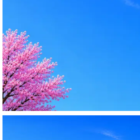
Оффер быстрее с Эйч
Стратегия поиска с AI: рынки, позиции, вилка, каналы
Резюме под ATS-фильтры
Ежедневный подбор из 600+ источников
AI-адаптация отклика под вакансию
AI генерация сопроводительных писем
4 990 ₽/мес
Купить доступ
Будьте осторожны: если работодатель просит войти через Goog
деньги — это мошенники.
Жмите
·
Гайд по безопасности
Пожаловаться
Оффер быстрее с Эйч
Стратегия поиска с AI: рынки, позиции, вилка, каналы