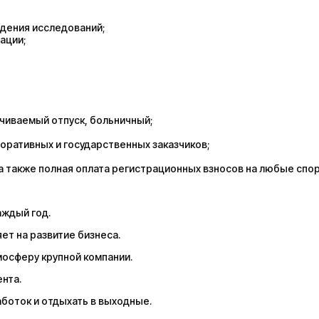
дения исследований;
ации;
чиваемый отпуск, больничный;
оративных и государственных заказчиков;
а также полная оплата регистрационных взносов на любые спо
аждый год.
ет на развитие бизнеса.
осферу крупной компании.
нта.
аботок и отдыхать в выходные.