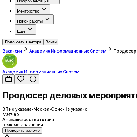
Профориентация
Менторство
Поиск работы
Ещё
Подобрать ментора
Войти
Вакансии
Академия Информационных Систем
Продюсер 
Академия Информационных Систем
Продюсер деловых мероприят
ЗП не указана
•
Москва
•
Офис
•
Не указано
Мэтчер
AI-анализ соответствия
резюме к вакансии
Проверить резюме