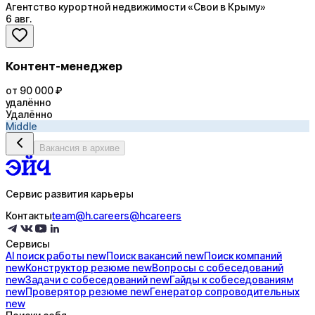
Агентство курортной недвижимости «Свои в Крыму»
6 авг.
Контент-менеджер
от 90 000 ₽
удалённо
Удалённо
Middle
Вакансия в архиве
Сервис развития карьеры
Контакты
team@h.careers
@hcareers
Сервисы
AI поиск
работы
new
Поиск
вакансий
new
Поиск
компаний
new
Конструктор
резюме
new
Вопросы с
собеседований
new
Задачи с
собеседований
new
Гайды к
собеседованиям
new
Проверятор
резюме
new
Генератор
сопроводительных
new