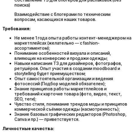
поиска)
Взаимодействие с блогерами по техническим
вопросам, касающихся наших товаров.
Требования:
Не менее 1 года опыта работы контент-менеджером на
маркетплейсах (желательно — с fashion-
ассортиментом);
Понимание особенностей визуала и описаний,
влияющих на конверсию и продажи одежды;
Навыки написания ТЗ для дизайнеров, фотографов,
ретушёров. Опыт участия в создании moodboard и
storytelling будет приемуществом;
Опыт самостоятельной организации и ведения
фотосессий (Подбор моделей обязателен);
Знание принципов работы маркетплейсов и
требований к карточке товара (фото, видео, текст,
SEO, теги);
Чувство стиля, понимание трендов моды и принципов
коммерческой съёмки одежды (насмотренность);
Знание базовых графических редакторов (Photoshop,
Canva и пр.) — приветствуется.
Личностные качества: