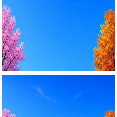
Ежедневный подбор из 600+ источников
AI-адаптация отклика под вакансию
AI генерация сопроводительных писем
4 990 ₽/мес
Купить доступ
Будьте осторожны: если работодатель просит войти через
Google, iCloud или Госуслуги, прислать код или пароль,
запустить ПО или перевести деньги — это мошенники.
Жмите
·
Гайд по безопасности
Пожаловаться
Оффер быстрее с Эйч
Стратегия поиска с AI: рынки, позиции, вилка, каналы
Резюме под ATS-фильтры
Ежедневный подбор из 600+ источников
AI-адаптация отклика под вакансию