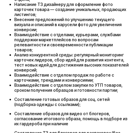
Написание ТЗ дизайнеру для оформление фото
карточек товара — создание уникальных, продающих
листингов;
Внесение предложений по улучшению текущего
визуала и описаний в карусели фото для увеличения
конверсии;
Взаимодействие с отделами, курьерами, службами
поддержки маркетплейсов по вопросам
релевантности и своевременности публикации
товаров;
Анализ конкурентной среды: регулярный мониторинг
карточек лидеров, сбор идей для развития контента,
тест новых идей для достижения высоких показателей
конверсий;
Взаимодействие с отделом продаж по работе с
карточками, трендами и конверсиями;
Взаимодействие с отделом закупки по УТП товаров,
сроком получения образцов и готовности партии;
Составление готовых образов для соц. сетей
(подборка одежды с ссылками);
Составление образов для видео от блогеров,
согласование итогового образа, помощь в подборе из
их гардероба при наличие
Составление ТЗ для блогеров для распаковок (без