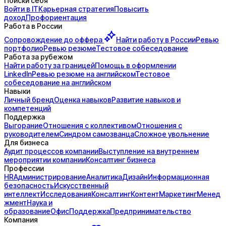
Поиски себя
Войти в IT
Карьерная стратегия
Повысить
доход
Профориентация
Работа в России
Сопровождение до
оффера
Найти работу в России
Ревью
портфолио
Ревью резюме
Тестовое собеседование
Работа за рубежом
Найти работу за границей
Помощь в оформлении
LinkedIn
Ревью резюме на английском
Тестовое
собеседование на английском
Навыки
Личный бренд
Оценка навыков
Развитие навыков и
компетенций
Поддержка
Выгорание
Отношения с коллективом
Отношения с
руководителем
Синдром самозванца
Сложное увольнение
Для бизнеса
Аудит процессов компании
Выступление на внутреннем
мероприятии компании
Консалтинг бизнеса
Профессии
HR
Администрирование
Аналитика
Дизайн
Информационная
безопасность
Искусственный
интеллект
Исследования
Консалтинг
Контент
Маркетинг
Менед
жмент
Наука и
образование
Офис
Поддержка
Предпринимательство
Компания