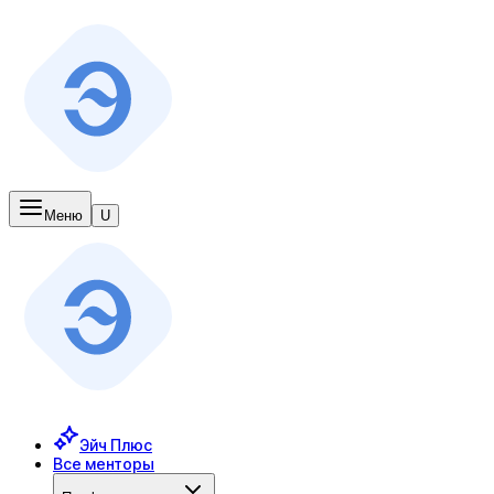
Меню
U
Эйч Плюс
Все менторы