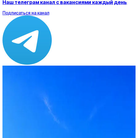
Наш телеграм канал с вакансиями каждый день
Подписаться на канал
Зарплата
от 80 000 ₽
Локация
Москва
Опыт
Middle
Вакансия в архиве
Оффер быстрее с Эйч
Стратегия поиска с AI: рынки, позиции, вилка, каналы
Резюме под ATS-фильтры