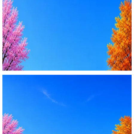
AI-адаптация отклика под вакансию
AI генерация сопроводительных писем
4 990 ₽/мес
Купить доступ
Будьте осторожны: если работодатель просит войти через
Google, iCloud или Госуслуги, прислать код или пароль,
запустить ПО или перевести деньги — это мошенники.
Жмите
·
Гайд по безопасности
Пожаловаться
Оффер быстрее с Эйч
Стратегия поиска с AI: рынки, позиции, вилка, каналы
Резюме под ATS-фильтры
Ежедневный подбор из 600+ источников
AI-адаптация отклика под вакансию
AI генерация сопроводительных писем