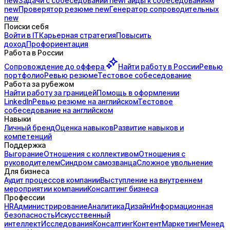
new
Задачи с
собеседований
new
Гайды к
собеседованиям
new
Проверятор
резюме
new
Генератор
сопроводительных
new
Поиски себя
Войти в IT
Карьерная стратегия
Повысить
доход
Профориентация
Работа в России
Сопровождение до
оффера
Найти работу в России
Ревью
портфолио
Ревью резюме
Тестовое собеседование
Работа за рубежом
Найти работу за границей
Помощь в оформлении
LinkedIn
Ревью резюме на английском
Тестовое
собеседование на английском
Навыки
Личный бренд
Оценка навыков
Развитие навыков и
компетенций
Поддержка
Выгорание
Отношения с коллективом
Отношения с
руководителем
Синдром самозванца
Сложное увольнение
Для бизнеса
Аудит процессов компании
Выступление на внутреннем
мероприятии компании
Консалтинг бизнеса
Профессии
HR
Администрирование
Аналитика
Дизайн
Информационная
безопасность
Искусственный
интеллект
Исследования
Консалтинг
Контент
Маркетинг
Менед