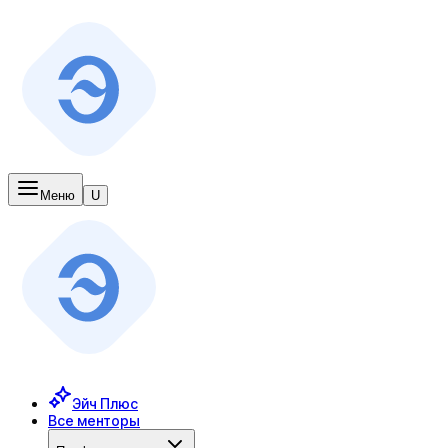
Меню
U
Эйч Плюс
Все менторы