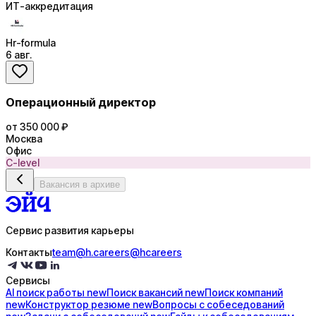
ИТ-аккредитация
Hr-formula
6 авг.
Операционный директор
от 350 000 ₽
Москва
Офис
C-level
Вакансия в архиве
Сервис развития карьеры
Контакты
team@h.careers
@hcareers
Сервисы
AI поиск
работы
new
Поиск
вакансий
new
Поиск
компаний
new
Конструктор
резюме
new
Вопросы с
собеседований