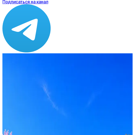
Подписаться на канал
Зарплата
от 300 000 ₽
Локация
Москва
Опыт
C-level
Вакансия в архиве
Оффер быстрее с Эйч
Стратегия поиска с AI: рынки, позиции, вилка, каналы
Резюме под ATS-фильтры
Ежедневный подбор из 600+ источников