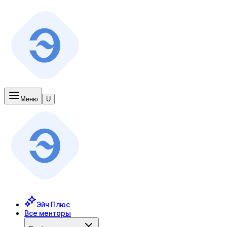
Меню
U
Эйч Плюс
Все менторы