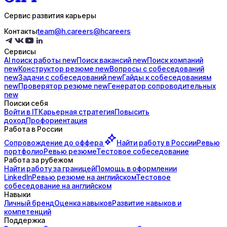
Сервис развития карьеры
Контакты
team@h.careers
@hcareers
Сервисы
AI поиск
работы
new
Поиск
вакансий
new
Поиск
компаний
new
Конструктор
резюме
new
Вопросы с
собеседований
new
Задачи с
собеседований
new
Гайды к
собеседованиям
new
Проверятор
резюме
new
Генератор
сопроводительных
new
Поиски себя
Войти в IT
Карьерная стратегия
Повысить
доход
Профориентация
Работа в России
Сопровождение до
оффера
Найти работу в России
Ревью
портфолио
Ревью резюме
Тестовое собеседование
Работа за рубежом
Найти работу за границей
Помощь в оформлении
LinkedIn
Ревью резюме на английском
Тестовое
собеседование на английском
Навыки
Личный бренд
Оценка навыков
Развитие навыков и
компетенций
Поддержка