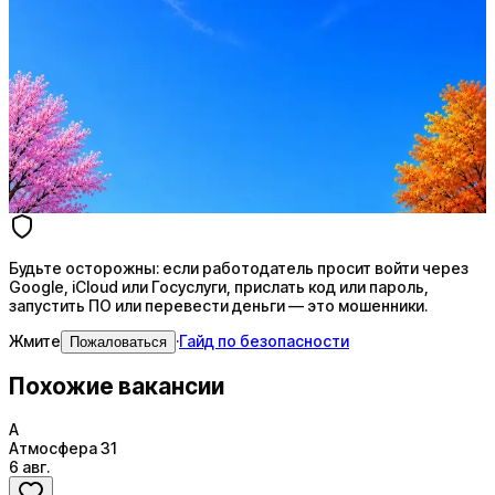
Стратегия поиска с AI: рынки, позиции, вилка, каналы
Резюме под ATS-фильтры
Ежедневный подбор из 600+ источников
AI-адаптация отклика под вакансию
AI генерация сопроводительных писем
4 990 ₽/мес
Купить доступ
Будьте осторожны: если работодатель просит войти через
Google, iCloud или Госуслуги, прислать код или пароль,
запустить ПО или перевести деньги — это мошенники.
Жмите
·
Гайд по безопасности
Пожаловаться
Похожие вакансии
А
Атмосфера 31
6 авг.