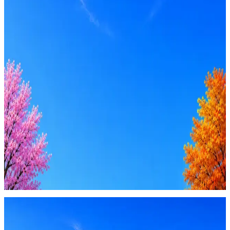
Оффер быстрее с Эйч
Стратегия поиска с AI: рынки, позиции, вилка, каналы
Резюме под ATS-фильтры
Ежедневный подбор из 600+ источников
AI-адаптация отклика под вакансию
AI генерация сопроводительных писем
4 990 ₽/мес
Купить доступ
Будьте осторожны: если работодатель просит войти через
Google, iCloud или Госуслуги, прислать код или пароль,
запустить ПО или перевести деньги — это мошенники.
Жмите
·
Гайд по безопасности
Пожаловаться
Оффер быстрее с Эйч