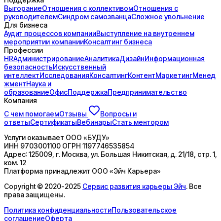
Выгорание
Отношения с коллективом
Отношения с
руководителем
Синдром самозванца
Сложное увольнение
Для бизнеса
Аудит процессов компании
Выступление на внутреннем
мероприятии компании
Консалтинг бизнеса
Профессии
HR
Администрирование
Аналитика
Дизайн
Информационная
безопасность
Искусственный
интеллект
Исследования
Консалтинг
Контент
Маркетинг
Менед
жмент
Наука и
образование
Офис
Поддержка
Предпринимательство
Компания
С чем помогаем
Отзывы
Вопросы и
ответы
Сертификаты
Вебинары
Стать ментором
Услуги оказывает
ООО «БУДУ»
ИНН
9703001100
ОГРН
1197746535854
Адрес:
125009, г. Москва, ул. Большая Никитская, д. 21/18, стр. 1,
ком. 12
Платформа принадлежит
ООО «Эйч Карьера»
Copyright © 2020-2025
Сервис развития карьеры Эйч
. Все
права защищены.
Политика конфиденциальности
Пользовательское
соглашение
Оферта