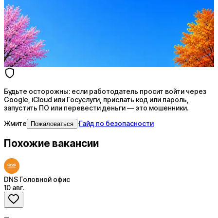
Ежедневный подбор из 600+ источников
AI-адаптация отклика под вакансию
AI генерация сопроводительных писем
4 990 ₽/мес
Купить доступ
Будьте осторожны: если работодатель просит войти через
Google, iCloud или Госуслуги, прислать код или пароль,
запустить ПО или перевести деньги — это мошенники.
Жмите
·
Гайд по безопасности
Пожаловаться
Похожие вакансии
DNS Головной офис
10 авг.