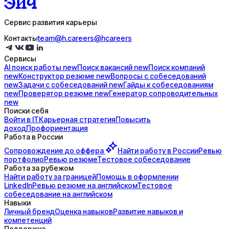
Сервис развития карьеры
Контакты
team@h.careers
@hcareers
Сервисы
AI поиск
работы
new
Поиск
вакансий
new
Поиск
компаний
new
Конструктор
резюме
new
Вопросы с
собеседований
new
Задачи с
собеседований
new
Гайды к
собеседованиям
new
Проверятор
резюме
new
Генератор
сопроводительных
new
Поиски себя
Войти в IT
Карьерная стратегия
Повысить
доход
Профориентация
Работа в России
Сопровождение до
оффера
Найти работу в России
Ревью
портфолио
Ревью резюме
Тестовое собеседование
Работа за рубежом
Найти работу за границей
Помощь в оформлении
LinkedIn
Ревью резюме на английском
Тестовое
собеседование на английском
Навыки
Личный бренд
Оценка навыков
Развитие навыков и
компетенций
Поддержка