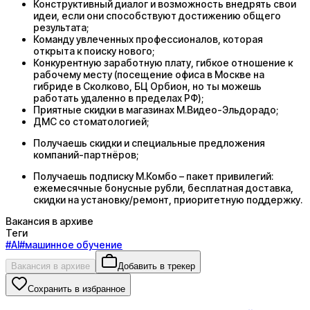
Конструктивный диалог и возможность внедрять свои
идеи, если они способствуют достижению общего
результата;
Команду увлеченных профессионалов, которая
открыта к поиску нового;
Конкурентную заработную плату, гибкое отношение к
рабочему месту (посещение офиса в Москве на
гибриде в Сколково, БЦ Орбион, но ты можешь
работать удаленно в пределах РФ);
Приятные скидки в магазинах М.Видео-Эльдорадо;
ДМС со стоматологией;
Получаешь скидки и специальные предложения
компаний-партнёров;
Получаешь подписку М.Комбо – пакет привилегий:
ежемесячные бонусные рубли, бесплатная доставка,
скидки на установку/ремонт, приоритетную поддержку.
Вакансия в архиве
Теги
#
AI
#
машинное обучение
Вакансия в архиве
Добавить в трекер
Сохранить в избранное