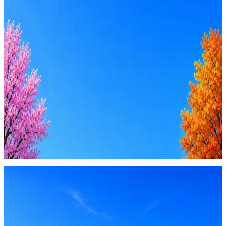
Стратегия поиска с AI: рынки, позиции, вилка, каналы
Резюме под ATS-фильтры
Ежедневный подбор из 600+ источников
AI-адаптация отклика под вакансию
AI генерация сопроводительных писем
4 990 ₽/мес
Купить доступ
Будьте осторожны: если работодатель просит войти через
Google, iCloud или Госуслуги, прислать код или пароль,
запустить ПО или перевести деньги — это мошенники.
Жмите
·
Гайд по безопасности
Пожаловаться
Оффер быстрее с Эйч
Стратегия поиска с AI: рынки, позиции, вилка, каналы
Резюме под ATS-фильтры