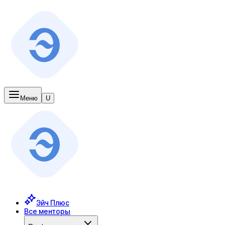
Меню
U
Эйч Плюс
Все менторы