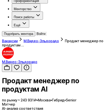
Профориентация
Менторство
Поиск работы
Ещё
Подобрать ментора
Войти
Вакансии
М.Видео-Эльдорадо
Продакт менеджер по
продуктам …
М.Видео-Эльдорадо
Продакт менеджер по
продуктам AI
по рынку ≈ 243 931 ₽
•
Москва
•
Гибрид
•
Senior
Мэтчер
AI-анализ соответствия