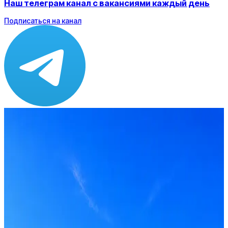
Наш телеграм канал с вакансиями каждый день
Подписаться на канал
Зарплата
по рынку ≈ 243 931 ₽
Локация
Москва
Формат
Гибрид
Опыт
Senior
Вакансия в архиве
Оффер быстрее с Эйч