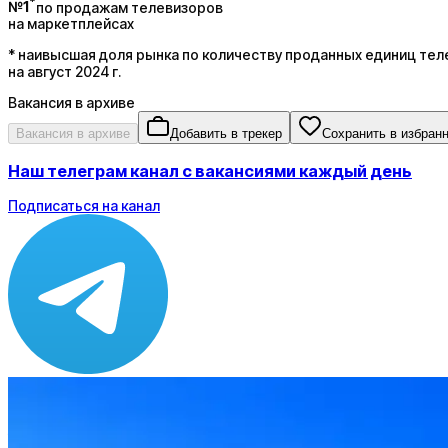
*
№1
по продажам телевизоров
на маркетплейсах
* наивысшая доля рынка по количеству проданных единиц тел
на август 2024 г.
Вакансия в архиве
Вакансия в архиве
Добавить в трекер
Сохранить в избран
Наш телеграм канал с вакансиями каждый день
Подписаться на канал
Зарплата
по рынку ≈ 247 200 ₽
Локация
Москва