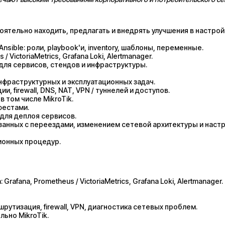
ятельно находить, предлагать и внедрять улучшения в настрой
ible: роли, playbook'и, inventory, шаблоны, переменные.
VictoriaMetrics, Grafana Loki, Alertmanager.
для сервисов, стендов и инфраструктуры.
нфраструктурных и эксплуатационных задач.
 firewall, DNS, NAT, VPN / туннелей и доступов.
 том числе MikroTik.
фестами.
для деплоя сервисов.
занных с переездами, изменением сетевой архитектуры и наст
ионных процедур.
fana, Prometheus / VictoriaMetrics, Grafana Loki, Alertmanager.
рутизация, firewall, VPN, диагностика сетевых проблем.
ьно MikroTik.