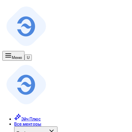
Меню
U
Эйч Плюс
Все менторы