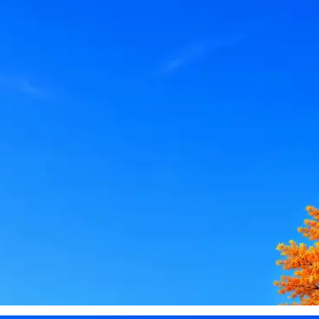
le, iCloud или Госуслуги, прислать код или пароль, запустить 