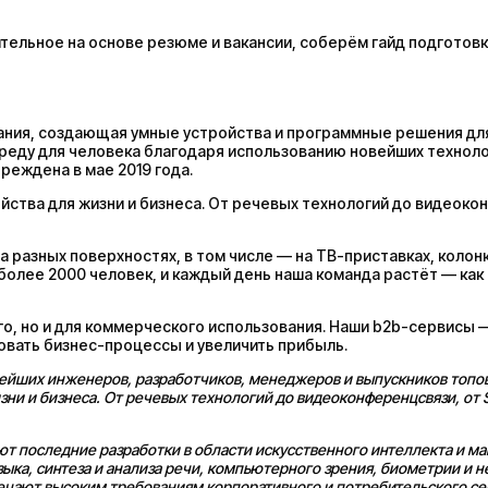
ельное на основе резюме и вакансии, соберём гайд подготовк
ания, создающая умные устройства и программные решения для
еду для человека благодаря использованию новейших техноло
чреждена в мае 2019 года.
ства для жизни и бизнеса. От речевых технологий до видеоко
 разных поверхностях, в том числе — на ТВ-приставках, колон
более 2000 человек, и каждый день наша команда растёт — как 
го, но и для коммерческого использования. Наши b2b-сервисы 
вать бизнес-процессы и увеличить прибыль.
нейших инженеров, разработчиков, менеджеров и выпускников топов
ни и бизнеса. От речевых технологий до видеоконференцсвязи, от 
т последние разработки в области искусственного интеллекта и м
ыка, синтеза и анализа речи, компьютерного зрения, биометрии и 
ечают высоким требованиям корпоративного и потребительского се