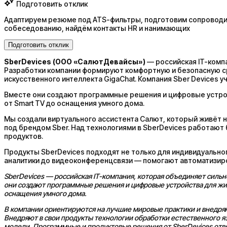
Подготовить отклик
Адаптируем резюме под ATS-фильтры, подготовим сопроводит
собеседованию, найдём контакты HR и нанимающих
Подготовить отклик
SberDevices (ООО «СалютДевайсы»)
— российская IT-комп
Разработки компании формируют комфортную и безопасную ср
искусственного интеллекта GigaChat. Компания Sber Devices у
Вместе они создают программные решения и цифровые устрой
от Smart TV до оснащения умного дома.
Мы создали виртуального ассистента Салют, который живёт на
под брендом Sber. Над технологиями в SberDevices работают 
продуктов.
Продукты SberDevices подходят не только для индивидуально
аналитики до видеоконференцсвязи — помогают автоматизиро
SberDevices — российская IT-компания, которая объединяет силь
они создают программные решения и цифровые устройства для жиз
оснащения умного дома.
В компании ориентируются на лучшие мировые практики и внедряю
Внедряют в свои продукты технологии обработки естественного яз
модели. Программные и продуктовые решения от SberDevices отв