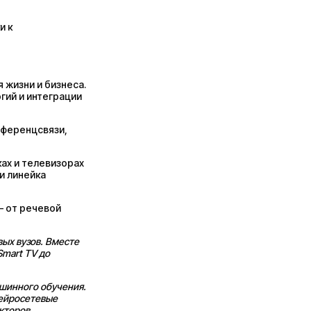
и к
 жизни и бизнеса.
гий и интеграции
нференцсвязи,
ках и телевизорах
и линейка
— от речевой
ых вузов. Вместе
Smart TV до
ашинного обучения.
нейросетевые
кторов.