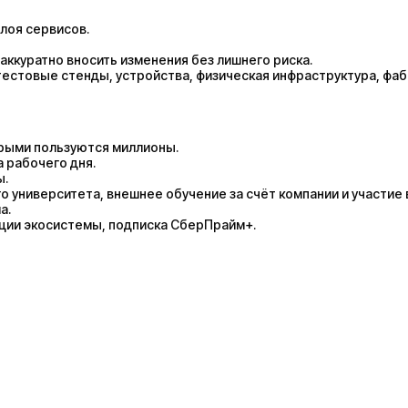
лоя сервисов.
ккуратно вносить изменения без лишнего риска.
тестовые стенды, устройства, физическая инфраструктура, фа
орыми пользуются миллионы.
 рабочего дня.
ы.
го университета, внешнее обучение за счёт компании и участие
а.
кции экосистемы, подписка СберПрайм+.