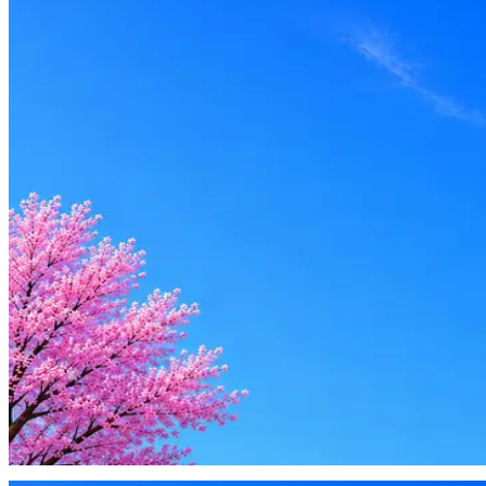
Опыт
Не указано
Вакансия в архиве
Оффер быстрее с Эйч
Стратегия поиска с AI: рынки, позиции, вилка, каналы
Резюме под ATS-фильтры
Ежедневный подбор из 600+ источников
AI-адаптация отклика под вакансию
AI генерация сопроводительных писем
4 990 ₽/мес
Купить доступ
Будьте осторожны: если работодатель просит войти через Goog
деньги — это мошенники.
Жмите
·
Гайд по безопасности
Пожаловаться