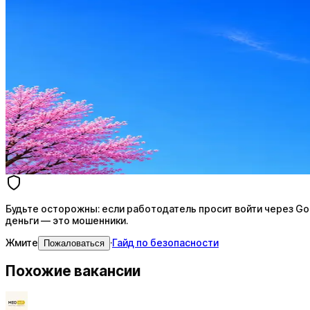
Оффер быстрее с Эйч
Стратегия поиска с AI: рынки, позиции, вилка, каналы
Резюме под ATS-фильтры
Ежедневный подбор из 600+ источников
AI-адаптация отклика под вакансию
AI генерация сопроводительных писем
4 990 ₽/мес
Купить доступ
Будьте осторожны: если работодатель просит войти через Goog
деньги — это мошенники.
Жмите
·
Гайд по безопасности
Пожаловаться
Похожие вакансии