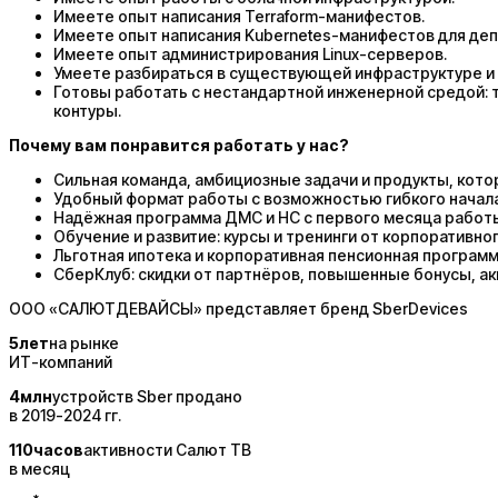
Имеете опыт написания Terraform-манифестов.
Имеете опыт написания Kubernetes-манифестов для деп
Имеете опыт администрирования Linux-серверов.
Умеете разбираться в существующей инфраструктуре и а
Готовы работать с нестандартной инженерной средой: 
контуры.
Почему вам понравится работать у нас?
Сильная команда, амбициозные задачи и продукты, кот
Удобный формат работы с возможностью гибкого начала
Надёжная программа ДМС и НС с первого месяца работ
Обучение и развитие: курсы и тренинги от корпоративно
Льготная ипотека и корпоративная пенсионная программ
СберКлуб: cкидки от партнёров, повышенные бонусы, а
ООО «САЛЮТДЕВАЙСЫ» представляет бренд SberDevices
5
лет
на рынке
ИТ-компаний
4
млн
устройств Sber продано
в 2019-2024 гг.
110
часов
активности Салют ТВ
в месяц