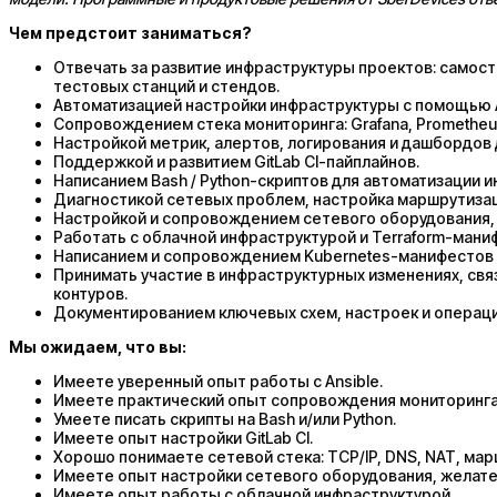
Чем предстоит заниматься?
Отвечать за развитие инфраструктуры проектов: самосто
тестовых станций и стендов.
Автоматизацией настройки инфраструктуры с помощью Ans
Сопровождением стека мониторинга: Grafana, Prometheus / 
Настройкой метрик, алертов, логирования и дашбордов 
Поддержкой и развитием GitLab CI-пайплайнов.
Написанием Bash / Python-скриптов для автоматизации и
Диагностикой сетевых проблем, настройка маршрутизации,
Настройкой и сопровождением сетевого оборудования, в
Работать с облачной инфраструктурой и Terraform-мани
Написанием и сопровождением Kubernetes-манифестов 
Принимать участие в инфраструктурных изменениях, свя
контуров.
Документированием ключевых схем, настроек и операц
Мы ожидаем, что вы:
Имеете уверенный опыт работы с Ansible.
Имеете практический опыт сопровождения мониторинга: Gra
Умеете писать скрипты на Bash и/или Python.
Имеете опыт настройки GitLab CI.
Хорошо понимаете сетевой стека: TCP/IP, DNS, NAT, марш
Имеете опыт настройки сетевого оборудования, желател
Имеете опыт работы с облачной инфраструктурой.