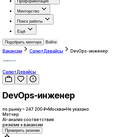
Профориентация
Менторство
Поиск работы
Ещё
Подобрать ментора
Войти
Вакансии
СалютДевайсы
DevOps-инженер
СалютДевайсы
DevOps-инженер
по рынку ≈ 247 200 ₽
•
Москва
•
Не указано
Мэтчер
AI-анализ соответствия
резюме к вакансии
Проверить резюме