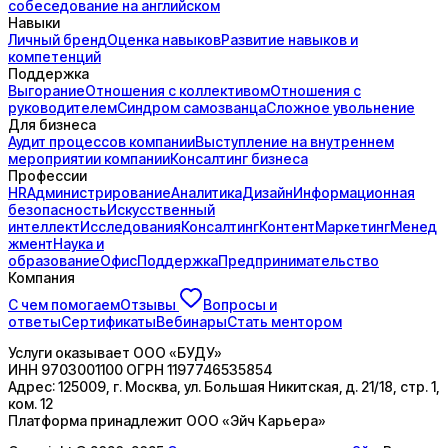
собеседование на английском
Навыки
Личный бренд
Оценка навыков
Развитие навыков и
компетенций
Поддержка
Выгорание
Отношения с коллективом
Отношения с
руководителем
Синдром самозванца
Сложное увольнение
Для бизнеса
Аудит процессов компании
Выступление на внутреннем
мероприятии компании
Консалтинг бизнеса
Профессии
HR
Администрирование
Аналитика
Дизайн
Информационная
безопасность
Искусственный
интеллект
Исследования
Консалтинг
Контент
Маркетинг
Менед
жмент
Наука и
образование
Офис
Поддержка
Предпринимательство
Компания
С чем помогаем
Отзывы
Вопросы и
ответы
Сертификаты
Вебинары
Стать ментором
Услуги оказывает
ООО «БУДУ»
ИНН
9703001100
ОГРН
1197746535854
Адрес:
125009, г. Москва, ул. Большая Никитская, д. 21/18, стр. 1,
ком. 12
Платформа принадлежит
ООО «Эйч Карьера»