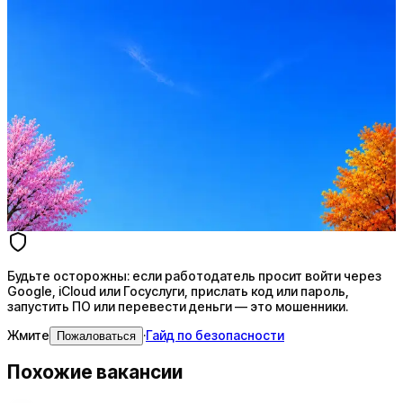
Оффер быстрее с Эйч
Стратегия поиска с AI: рынки, позиции, вилка, каналы
Резюме под ATS-фильтры
Ежедневный подбор из 600+ источников
AI-адаптация отклика под вакансию
AI генерация сопроводительных писем
4 990 ₽/мес
Купить доступ
Будьте осторожны: если работодатель просит войти через
Google, iCloud или Госуслуги, прислать код или пароль,
запустить ПО или перевести деньги — это мошенники.
Жмите
·
Гайд по безопасности
Пожаловаться
Похожие вакансии