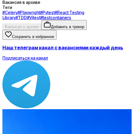
Вакансия в архиве
Теги
#
Celery
#
Playwright
#
Pytest
#
React Testing
Library
#
TDD
#
Vitest
#
testcontainers
Вакансия в архиве
Добавить в трекер
Сохранить в избранное
Наш телеграм канал с вакансиями каждый день
Подписаться на канал
Зарплата
по рынку ≈ 173 350 ₽
Локация
Москва