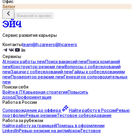
Офис
Senior
Вакансия в архиве
Сервис развития карьеры
Контакты
team@h.careers
@hcareers
Сервисы
AI поиск
работы
new
Поиск
вакансий
new
Поиск
компаний
new
Конструктор
резюме
new
Вопросы с
собеседований
new
Задачи с
собеседований
new
Гайды к
собеседованиям
new
Проверятор
резюме
new
Генератор
сопроводительных
new
Поиски себя
Войти в IT
Карьерная стратегия
Повысить
доход
Профориентация
Работа в России
Сопровождение до
оффера
Найти работу в России
Ревью
портфолио
Ревью резюме
Тестовое собеседование
Работа за рубежом
Найти работу за границей
Помощь в оформлении
LinkedIn
Ревью резюме на английском
Тестовое