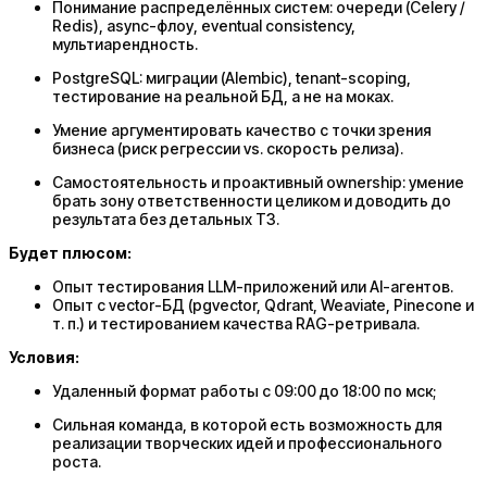
Понимание распределённых систем: очереди (Celery /
Redis), async-флоу, eventual consistency,
мультиарендность.
PostgreSQL: миграции (Alembic), tenant-scoping,
тестирование на реальной БД, а не на моках.
Умение аргументировать качество с точки зрения
бизнеса (риск регрессии vs. скорость релиза).
Самостоятельность и проактивный ownership: умение
брать зону ответственности целиком и доводить до
результата без детальных ТЗ.
Будет плюсом:
Опыт тестирования LLM-приложений или AI-агентов.
Опыт с vector-БД (pgvector, Qdrant, Weaviate, Pinecone и
т. п.) и тестированием качества RAG-ретривала.
Условия:
Удаленный формат работы с 09:00 до 18:00 по мск;
Сильная команда, в которой есть возможность для
реализации творческих идей и профессионального
роста.