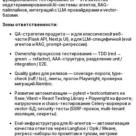
недетерминированной AI-системы: агентов, RAG-
пайплайнов, интеграций с LLM-провайдерами и vector-
базами.
Зоны ответственности:
QA-стратегия продукта — и для классической веб-
части (Flask API, Next.js UI), и для LLM-специфичной (eval
агентов и RAG, prompt-регрессии).
Ownership процессов тестирования — TDD (red →
green → refactor), AAA-структура, разделение unit /
integration / E2E.
Quality gates для релизов — coverage-пороги, type-
check (ruff / tsc), линты, прогон Playwright, проверка
миграций Alembic.
Развитие автоматизации — pytest + testcontainers на
бэке; Vitest + React Testing Library + Playwright на фронте;
нагрузочное и chaos-тестирование Celery-воркеров и
vector-БД; security-тесты (SSRF-прокси, multi-tenant
изоляция, секреты).
Eval-инфраструктура для AI-агентов — автоматизация
качества ответов через Langfuse / Opik / Weave,
регресс-наборы по промптам и тулзам, метрики