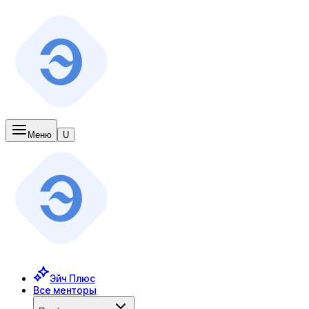
Меню
U
Эйч Плюс
Все менторы