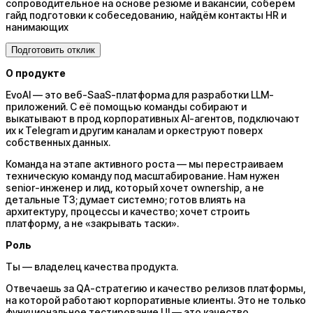
сопроводительное на основе резюме и вакансии, соберём
гайд подготовки к собеседованию, найдём контакты HR и
нанимающих
Подготовить отклик
О продукте
EvoAI — это веб-SaaS-платформа для разработки LLM-
приложений. С её помощью команды собирают и
выкатывают в прод корпоративных AI-агентов, подключают
их к Telegram и другим каналам и оркеструют поверх
собственных данных.
Команда на этапе активного роста — мы перестраиваем
техническую команду под масштабирование. Нам нужен
senior-инженер и лид, который хочет ownership, а не
детальные ТЗ; думает системно; готов влиять на
архитектуру, процессы и качество; хочет строить
платформу, а не «закрывать таски».
Роль
Ты — владелец качества продукта.
Отвечаешь за QA-стратегию и качество релизов платформы,
на которой работают корпоративные клиенты. Это не только
функциональное тестирование UI — это качество