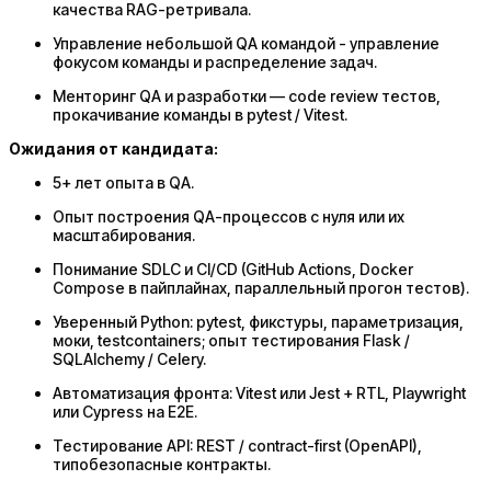
качества RAG-ретривала.
Управление небольшой QA командой - управление
фокусом команды и распределение задач.
Менторинг QA и разработки — code review тестов,
прокачивание команды в pytest / Vitest.
Ожидания от кандидата:
5+ лет опыта в QA.
Опыт построения QA-процессов с нуля или их
масштабирования.
Понимание SDLC и CI/CD (GitHub Actions, Docker
Compose в пайплайнах, параллельный прогон тестов).
Уверенный Python: pytest, фикстуры, параметризация,
моки, testcontainers; опыт тестирования Flask /
SQLAlchemy / Celery.
Автоматизация фронта: Vitest или Jest + RTL, Playwright
или Cypress на E2E.
Тестирование API: REST / contract-first (OpenAPI),
типобезопасные контракты.