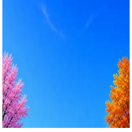
Опыт
Senior, Lead
Вакансия в архиве
Оффер быстрее с Эйч
Стратегия поиска с AI: рынки, позиции, вилка, каналы
Резюме под ATS-фильтры
Ежедневный подбор из 600+ источников
AI-адаптация отклика под вакансию
AI генерация сопроводительных писем
4 990 ₽/мес
Купить доступ
Будьте осторожны: если работодатель просит войти через
Google, iCloud или Госуслуги, прислать код или пароль,
запустить ПО или перевести деньги — это мошенники.
Жмите
·
Гайд по безопасности
Пожаловаться