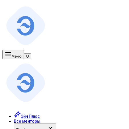
Меню
U
Эйч Плюс
Все менторы