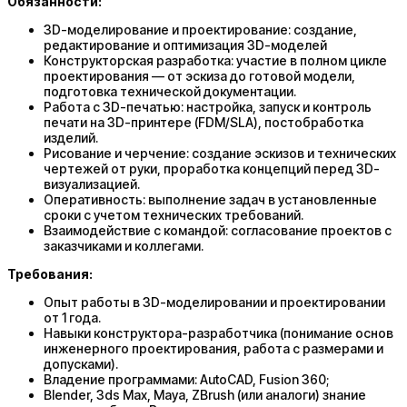
Обязанности:
3D-моделирование и проектирование: создание,
редактирование и оптимизация 3D-моделей
Конструкторская разработка: участие в полном цикле
проектирования — от эскиза до готовой модели,
подготовка технической документации.
Работа с 3D-печатью: настройка, запуск и контроль
печати на 3D-принтере (FDM/SLA), постобработка
изделий.
Рисование и черчение: создание эскизов и технических
чертежей от руки, проработка концепций перед 3D-
визуализацией.
Оперативность: выполнение задач в установленные
сроки с учетом технических требований.
Взаимодействие с командой: согласование проектов с
заказчиками и коллегами.
Требования:
Опыт работы в 3D-моделировании и проектировании
от 1 года.
Навыки конструктора-разработчика (понимание основ
инженерного проектирования, работа с размерами и
допусками).
Владение программами: AutoCAD, Fusion 360;
Blender, 3ds Max, Maya, ZBrush (или аналоги) знание