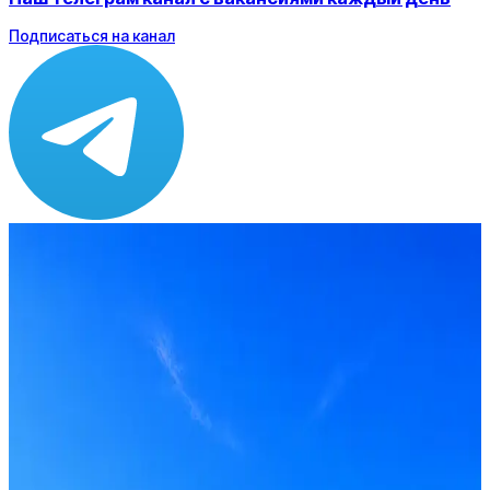
Подписаться на канал
Зарплата
ЗП не указана
Локация
Красногорск
Опыт
Junior, Middle
Вакансия в архиве
Оффер быстрее с Эйч
Стратегия поиска с AI: рынки, позиции, вилка, каналы
Резюме под ATS-фильтры