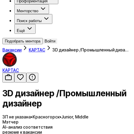
Профориентация
Менторство
Поиск работы
Ещё
Подобрать ментора
Войти
Вакансии
КАРТАС
3D дизайнер /Промышленный диза…
КАРТАС
3D дизайнер /Промышленный
дизайнер
ЗП не указана
•
Красногорск
•
Junior, Middle
Мэтчер
AI-анализ соответствия
резюме к вакансии