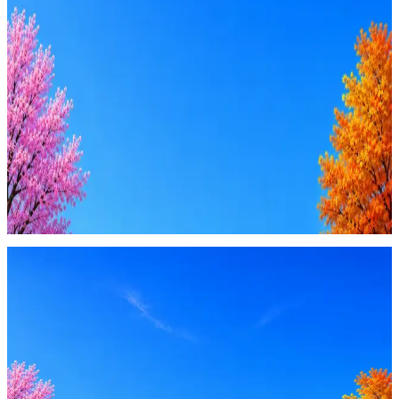
Ежедневный подбор из 600+ источников
AI-адаптация отклика под вакансию
AI генерация сопроводительных писем
4 990 ₽/мес
Купить доступ
Будьте осторожны: если работодатель просит войти через
Google, iCloud или Госуслуги, прислать код или пароль,
запустить ПО или перевести деньги — это мошенники.
Жмите
·
Гайд по безопасности
Пожаловаться
Оффер быстрее с Эйч
Стратегия поиска с AI: рынки, позиции, вилка, каналы
Резюме под ATS-фильтры
Ежедневный подбор из 600+ источников
AI-адаптация отклика под вакансию