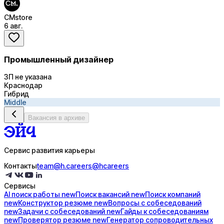
CMstore
6 авг.
Промышленный дизайнер
ЗП не указана
Краснодар
Гибрид
Middle
Вакансия в архиве
Сервис развития карьеры
Контакты
team@h.careers
@hcareers
Сервисы
AI поиск
работы
new
Поиск
вакансий
new
Поиск
компаний
new
Конструктор
резюме
new
Вопросы с
собеседований
new
Задачи с
собеседований
new
Гайды к
собеседованиям
new
Проверятор
резюме
new
Генератор
сопроводительных