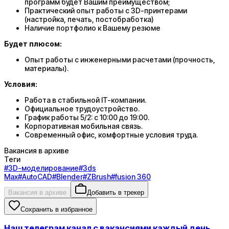
программ будет Вашим преимуществом;
Практический опыт работы с 3D-принтерами
(настройка, печать, постобработка)
Наличие портфолио к Вашему резюме
Будет плюсом:
Опыт работы с инженерными расчетами (прочность,
материалы).
Условия:
Работа в стабильной IT-компании.
Официальное трудоустройство.
График работы 5/2: с 10:00 до 19:00.
Корпоративная мобильная связь.
Современный офис, комфортные условия труда.
Вакансия в архиве
Теги
#
3D-моделирование
#
3ds
Max
#
AutoCAD
#
Blender
#
ZBrush
#
fusion 360
Вакансия в архиве
Добавить в трекер
Сохранить в избранное
Наш телеграм канал с вакансиями каждый день