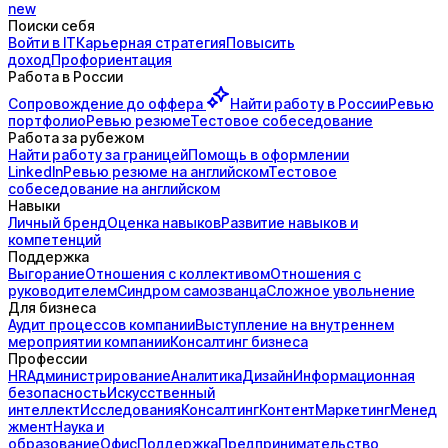
new
Поиски себя
Войти в IT
Карьерная стратегия
Повысить
доход
Профориентация
Работа в России
Сопровождение до
оффера
Найти работу в России
Ревью
портфолио
Ревью резюме
Тестовое собеседование
Работа за рубежом
Найти работу за границей
Помощь в оформлении
LinkedIn
Ревью резюме на английском
Тестовое
собеседование на английском
Навыки
Личный бренд
Оценка навыков
Развитие навыков и
компетенций
Поддержка
Выгорание
Отношения с коллективом
Отношения с
руководителем
Синдром самозванца
Сложное увольнение
Для бизнеса
Аудит процессов компании
Выступление на внутреннем
мероприятии компании
Консалтинг бизнеса
Профессии
HR
Администрирование
Аналитика
Дизайн
Информационная
безопасность
Искусственный
интеллект
Исследования
Консалтинг
Контент
Маркетинг
Менед
жмент
Наука и
образование
Офис
Поддержка
Предпринимательство