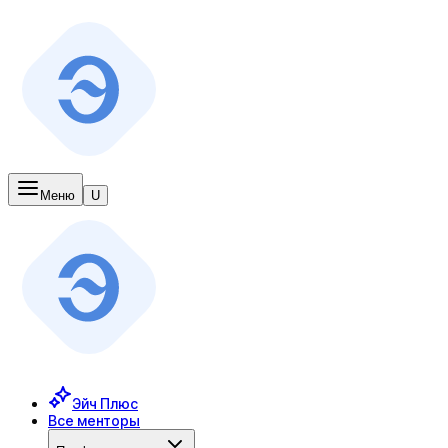
Меню
U
Эйч Плюс
Все менторы