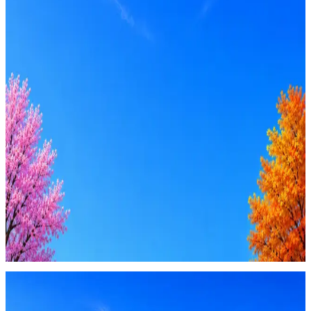
Оффер быстрее с Эйч
Стратегия поиска с AI: рынки, позиции, вилка, каналы
Резюме под ATS-фильтры
Ежедневный подбор из 600+ источников
AI-адаптация отклика под вакансию
AI генерация сопроводительных писем
4 990 ₽/мес
Купить доступ
Будьте осторожны: если работодатель просит войти через
Google, iCloud или Госуслуги, прислать код или пароль,
запустить ПО или перевести деньги — это мошенники.
Жмите
·
Гайд по безопасности
Пожаловаться
Оффер быстрее с Эйч