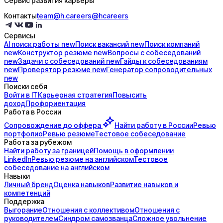
Сервис развития карьеры
Контакты
team@h.careers
@hcareers
Сервисы
AI поиск
работы
new
Поиск
вакансий
new
Поиск
компаний
new
Конструктор
резюме
new
Вопросы с
собеседований
new
Задачи с
собеседований
new
Гайды к
собеседованиям
new
Проверятор
резюме
new
Генератор
сопроводительных
new
Поиски себя
Войти в IT
Карьерная стратегия
Повысить
доход
Профориентация
Работа в России
Сопровождение до
оффера
Найти работу в России
Ревью
портфолио
Ревью резюме
Тестовое собеседование
Работа за рубежом
Найти работу за границей
Помощь в оформлении
LinkedIn
Ревью резюме на английском
Тестовое
собеседование на английском
Навыки
Личный бренд
Оценка навыков
Развитие навыков и
компетенций
Поддержка
Выгорание
Отношения с коллективом
Отношения с
руководителем
Синдром самозванца
Сложное увольнение