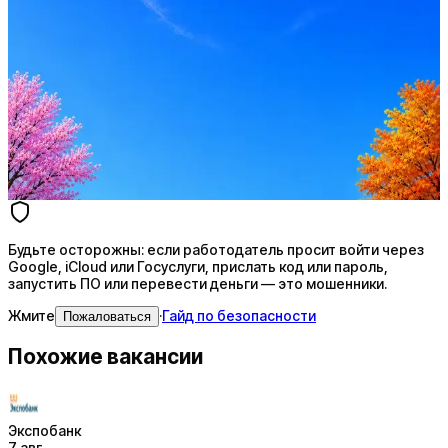
Стратегия поиска с AI: рынки, позиции, вилка, каналы
Резюме под ATS-фильтры
Ежедневный подбор из 600+ источников
AI-адаптация отклика под вакансию
AI генерация сопроводительных писем
4 990 ₽/мес
Купить доступ
Будьте осторожны: если работодатель просит войти через
Google, iCloud или Госуслуги, прислать код или пароль,
запустить ПО или перевести деньги — это мошенники.
Жмите
·
Гайд по безопасности
Пожаловаться
Похожие вакансии
Экспобанк
7 авг.