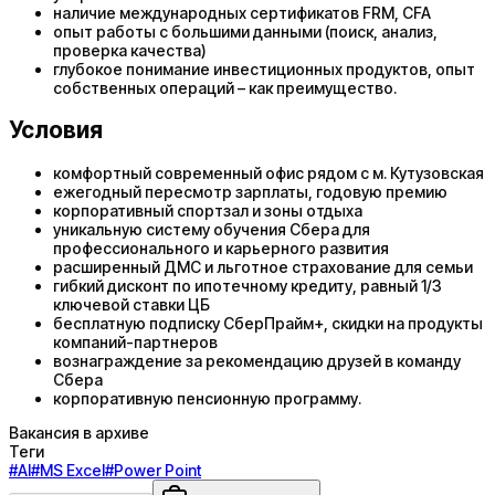
наличие международных сертификатов FRM, CFA
опыт работы с большими данными (поиск, анализ,
проверка качества)
глубокое понимание инвестиционных продуктов, опыт
собственных операций – как преимущество.
Условия
комфортный современный офис рядом с м. Кутузовская
ежегодный пересмотр зарплаты, годовую премию
корпоративный спортзал и зоны отдыха
уникальную систему обучения Сбера для
профессионального и карьерного развития
расширенный ДМС и льготное страхование для семьи
гибкий дисконт по ипотечному кредиту, равный 1/3
ключевой ставки ЦБ
бесплатную подписку СберПрайм+, скидки на продукты
компаний-партнеров
вознаграждение за рекомендацию друзей в команду
Сбера
корпоративную пенсионную программу.
Вакансия в архиве
Теги
#
AI
#
MS Excel
#
Power Point