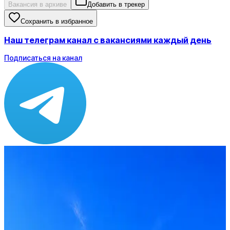
Вакансия в архиве
Добавить в трекер
Сохранить в избранное
Наш телеграм канал с вакансиями каждый день
Подписаться на канал
Зарплата
ЗП не указана
Локация
Москва
Формат
Офис
Опыт
Senior
Вакансия в архиве