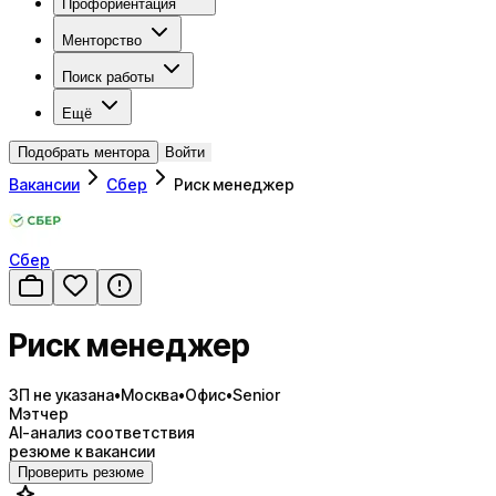
Профориентация
Менторство
Поиск работы
Ещё
Подобрать ментора
Войти
Вакансии
Сбер
Риск менеджер
Сбер
Риск менеджер
ЗП не указана
•
Москва
•
Офис
•
Senior
Мэтчер
AI-анализ соответствия
резюме к вакансии
Проверить резюме