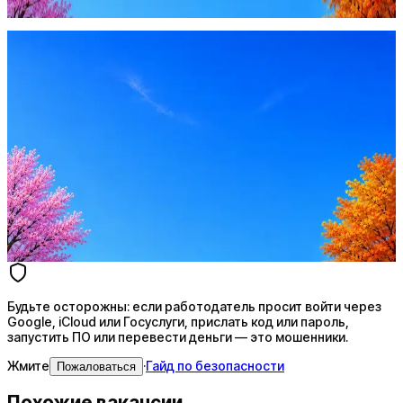
Жмите
·
Гайд по безопасности
Пожаловаться
Оффер быстрее с Эйч
Стратегия поиска с AI: рынки, позиции, вилка, каналы
Резюме под ATS-фильтры
Ежедневный подбор из 600+ источников
AI-адаптация отклика под вакансию
AI генерация сопроводительных писем
4 990 ₽/мес
Купить доступ
Будьте осторожны: если работодатель просит войти через
Google, iCloud или Госуслуги, прислать код или пароль,
запустить ПО или перевести деньги — это мошенники.
Жмите
·
Гайд по безопасности
Пожаловаться
Похожие вакансии