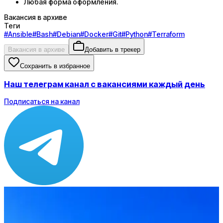
Любая форма оформления.
Вакансия в архиве
Теги
#
Ansible
#
Bash
#
Debian
#
Docker
#
Git
#
Python
#
Terraform
Вакансия в архиве
Добавить в трекер
Сохранить в избранное
Наш телеграм канал с вакансиями каждый день
Подписаться на канал
Зарплата
от 80 000 до 100 000 ₽
Локация
Москва