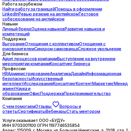
Работа за рубежом
Найти работу за границей
Помощь в оформлении
LinkedIn
Ревью резюме на английском
Тестовое
собеседование на английском
Навыки
Личный бренд
Оценка навыков
Развитие навыков и
компетенций
Поддержка
Выгорание
Отношения с коллективом
Отношения с
руководителем
Синдром самозванца
Сложное увольнение
Для бизнеса
Аудит процессов компании
Выступление на внутреннем
мероприятии компании
Консалтинг бизнеса
Профессии
HR
Администрирование
Аналитика
Дизайн
Информационная
безопасность
Искусственный
интеллект
Исследования
Консалтинг
Контент
Маркетинг
Менед
жмент
Наука и
образование
Офис
Поддержка
Предпринимательство
Компания
С чем помогаем
Отзывы
Вопросы и
ответы
Сертификаты
Вебинары
Стать ментором
Услуги оказывает
ООО «БУДУ»
ИНН
9703001100
ОГРН
1197746535854
Адрес:
125009, г. Москва, ул. Большая Никитская, д. 21/18, стр. 1,