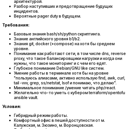
архитектурой.
Разбор наступивших и предотвращение будущих
инцидентов.
Вероятные pager duty в будущем.
Требования:
Базовые знания bash/sh/python скриптинга.
Знание английского уровня b1/b2.
Знания git, docker (+compose) на хотя бы среднем
уровне.
Понимание как работают сети, в том числе dns, reverse
proxy, что такое балансировщики нагрузки и когда они
нужны, что такое мониторинг и с чем его едят.
Глубокое понимание Debian/GNU like систем.
Умение работы в терминале хотя бы на уровне
"пользуюсь алиасами, активно использую find, awk, curl,
tail -vvv, grep, ss/netstat, lsof и понимаю, что делаю".
Минимальное понимание /умение читать php/react.
Желательно что-то уметь с кубером terraform/opentofu
ansible vault.
Условия:
Гибридный режим работы.
Комфортный офис в пешей доступности от м.
Калужская, м. Зюзино, м. Воронцовская.