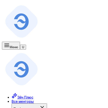
Меню
U
Эйч Плюс
Все менторы