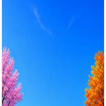
Формат
Гибрид
Опыт
Junior
Вакансия в архиве
Оффер быстрее с Эйч
Стратегия поиска с AI: рынки, позиции, вилка, каналы
Резюме под ATS-фильтры
Ежедневный подбор из 600+ источников
AI-адаптация отклика под вакансию
AI генерация сопроводительных писем
4 990 ₽/мес
Купить доступ
Будьте осторожны: если работодатель просит войти через
Google, iCloud или Госуслуги, прислать код или пароль,
запустить ПО или перевести деньги — это мошенники.