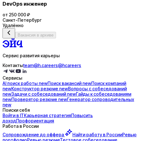
DevOps инженер
от 250 000 ₽
Санкт-Петербург
Удалённо
Вакансия в архиве
Сервис развития карьеры
Контакты
team@h.careers
@hcareers
Сервисы
AI поиск
работы
new
Поиск
вакансий
new
Поиск
компаний
new
Конструктор
резюме
new
Вопросы с
собеседований
new
Задачи с
собеседований
new
Гайды к
собеседованиям
new
Проверятор
резюме
new
Генератор
сопроводительных
new
Поиски себя
Войти в IT
Карьерная стратегия
Повысить
доход
Профориентация
Работа в России
Сопровождение до
оффера
Найти работу в России
Ревью
портфолио
Ревью резюме
Тестовое собеседование