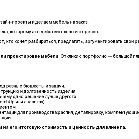
айн-проекты и делаем мебель на заказ.
века, которому это действительно интересно.
т, кто хочет разбираться, предлагать, аргументировать свои р
или проектировке мебели.
Отклики с портфолио — большой пл
.
под разные бюджеты и задачи.
струкцию и долговечность изделия.
очему одно решение лучше другого.
etchUp или аналогах).
лиентом.
нтации для производства:распил, деталировку, комплектующи
ации.
и на его итоговую стоимость и ценность для клиента.