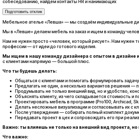
собеседованию, найдём контакты HR и нанимающих
Подготовить отклик
Мебельное ателье «Левша» — мы создаём индивидуальные диз
Мы в «Левше» делаем мебель на заказ и ищем в команду чело
Нам не нужен просто «человек, который рисует». Нам нужен то
профессии — от идеи до готового изделия.
Мы ищем в нашу команду дизайнера с опытом в дизайне 
с клиентами напрямую — большой плюс.
Что ты будешь делать:
Общаться с клиентами и помогать формулировать задачу
Предлагать не один, а несколько вариантов решения — 
Продумывать не только внешний вид, но и удобство, кон
Объяснять клиенту, из чего складывается стоимость и п
Проектировать мебель в программе (Pro100, Archicad, Sk
Делать несложные визуализации и согласовывать их с к
После утверждения — собирать полный комплект докуме
Передавать проект в цех и сопровождать его при реализ
Важно: ты влияешь не только на внешний вид проекта, но 
Что важно: