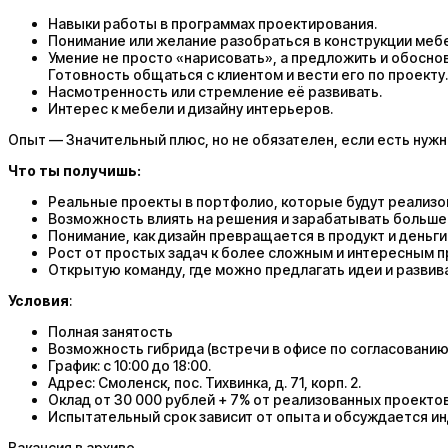
Навыки работы в программах проектирования.
Понимание или желание разобраться в конструкции мебе
Умение не просто «нарисовать», а предложить и обосно
Готовность общаться с клиентом и вести его по проекту.
Насмотренность или стремление её развивать.
Интерес к мебели и дизайну интерьеров.
Опыт — Значительный плюс, но не обязателен, если есть нужн
Что ты получишь:
Реальные проекты в портфолио, которые будут реализ
Возможность влиять на решения и зарабатывать больше
Понимание, как дизайн превращается в продукт и деньги
Рост от простых задач к более сложным и интересным п
Открытую команду, где можно предлагать идеи и развив
Условия
:
Полная занятость
Возможность гибрида (встречи в офисе по согласованию
График: с 10:00 до 18:00.
Адрес: Смоленск, пос. Тихвинка, д. 71, корп. 2.
Оклад от 30 000 рублей + 7% от реализованных проектов
Испытательный срок зависит от опыта и обсуждается ин
Вакансия в архиве