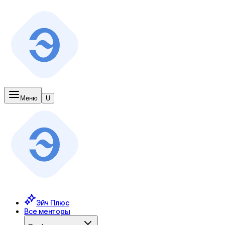
Меню
U
Эйч Плюс
Все менторы