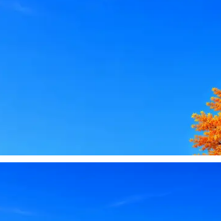
le, iCloud или Госуслуги, прислать код или пароль, запустить 