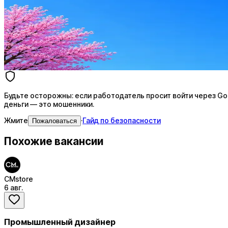
Ежедневный подбор из 600+ источников
AI-адаптация отклика под вакансию
AI генерация сопроводительных писем
4 990 ₽/мес
Купить доступ
Будьте осторожны: если работодатель просит войти через Goog
деньги — это мошенники.
Жмите
·
Гайд по безопасности
Пожаловаться
Похожие вакансии
CMstore
6 авг.
Промышленный дизайнер