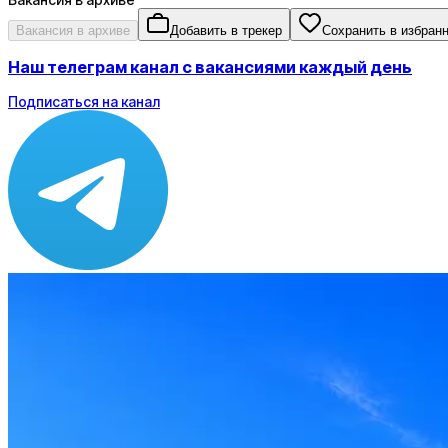
Вакансия в архиве
Добавить в трекер
Сохранить в избран
Наш телеграм канал с вакансиями каждый день
Подписаться на канал
Зарплата
от 30 000 ₽
Локация
Смоленск
Опыт
Junior, Middle
Вакансия в архиве
Оффер быстрее с Эйч