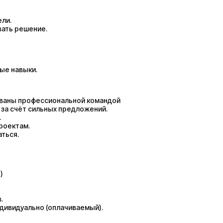
ли.
вать решение.
ые навыки.
ованы профессиональной командой
 за счёт сильных предложений.
.
роектам.
аться.
)
.
дивидуально (оплачиваемый).