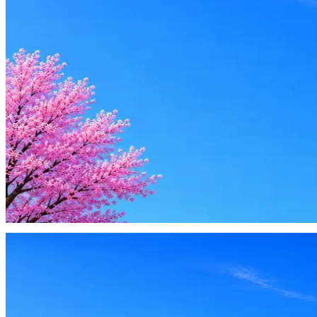
Стратегия поиска с AI: рынки, позиции, вилка, каналы
Резюме под ATS-фильтры
Ежедневный подбор из 600+ источников
AI-адаптация отклика под вакансию
AI генерация сопроводительных писем
4 990 ₽/мес
Купить доступ
Будьте осторожны: если работодатель просит войти через Goog
деньги — это мошенники.
Жмите
·
Гайд по безопасности
Пожаловаться
Оффер быстрее с Эйч
Стратегия поиска с AI: рынки, позиции, вилка, каналы
Резюме под ATS-фильтры