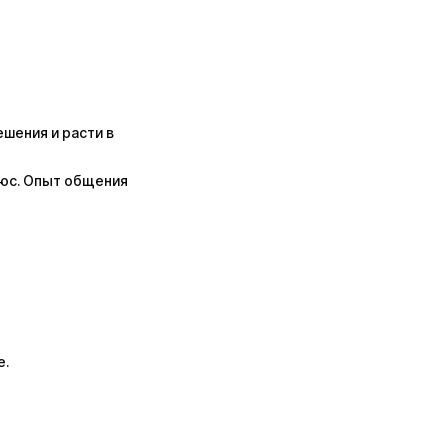
ешения и расти в
юс. Опыт общения
е.