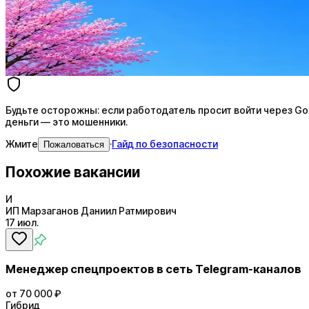
AI-адаптация отклика под вакансию
AI генерация сопроводительных писем
4 990 ₽/мес
Купить доступ
Будьте осторожны: если работодатель просит войти через Goog
деньги — это мошенники.
Жмите
·
Гайд по безопасности
Пожаловаться
Похожие вакансии
И
ИП Марзаганов Даниил Ратмирович
17 июл.
Менеджер спецпроектов в сеть Telegram-каналов
от 70 000 ₽
Гибрид