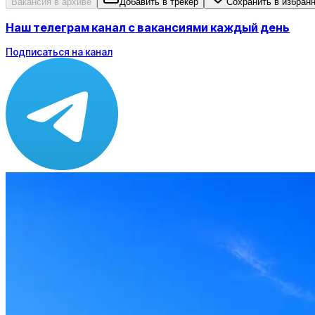
Вакансия в архиве
Добавить в трекер
Сохранить в избран
Наш телеграм канал с вакансиями каждый день
Подписаться на канал
Зарплата
ЗП не указана
Локация
Самара
Опыт
Senior
Вакансия в архиве
Оффер быстрее с Эйч
Стратегия поиска с AI: рынки, позиции, вилка, каналы