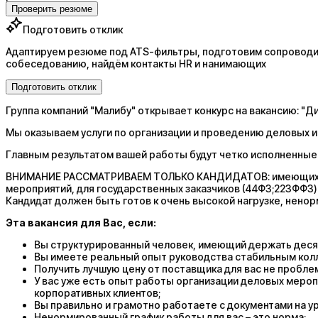
Проверить резюме
Подготовить отклик
Адаптируем резюме под ATS-фильтры, подготовим сопроводит
собеседованию, найдём контакты HR и нанимающих
Подготовить отклик
Группа компаний "Малибу" открывает конкурс на вакансию: "
Мы оказываем услуги по организации и проведению деловых и
Главным результатом вашей работы будут четко исполненные
ВНИМАНИЕ РАССМАТРИВАЕМ ТОЛЬКО КАНДИДАТОВ: имеющих зн
мероприятий, для государственных заказчиков (44ФЗ;223ФФЗ)
Кандидат должен быть готов к очень высокой нагрузке, нено
Эта вакансия для Вас, если:
Вы структурированный человек, имеющий держать десят
Вы имеете реальный опыт руководства стабильным колл
Получить лучшую цену от поставщика для вас не пробле
У вас уже есть опыт работы организации деловых мероп
корпоративных клиентов;
Вы правильно и грамотно работаете с документами на у
Ненормированный график работы для вас – это норма;