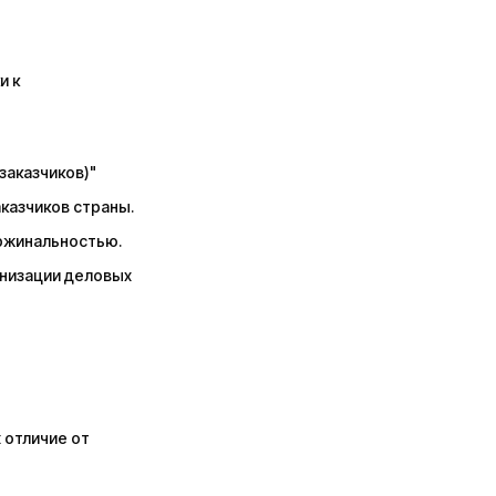
и к
заказчиков)"
казчиков страны.
аржинальностью.
низации деловых
 отличие от