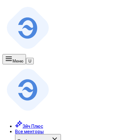
Меню
U
Эйч Плюс
Все менторы