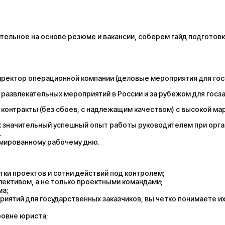
ельное на основе резюме и вакансии, соберём гайд подготовк
Директор операционной компании (деловые мероприятия для гос
 развлекательных мероприятий в России и за рубежом для госза
 контракты (без сбоев, с надлежащим качеством) с высокой м
ачительный успешный опыт работы руководителем при орга
.
рмированному рабочему дню.
ки проектов и сотни действий под контролем;
ективом, а не только проектными командами;
ма;
риятий для государственных заказчиков, вы четко понимаете их
ровне юриста;