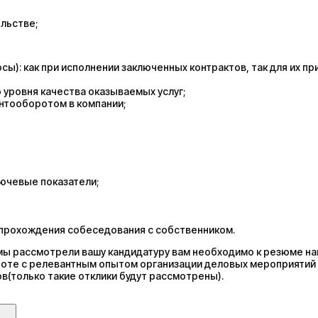
ельстве;
): как при исполнении заключенных контрактов, так для их пр
 уровня качества оказываемых услуг;
нтооборотом в компании;
ючевые показатели;
 прохождения собеседования с собственником.
 мы рассмотрели вашу кандидатуру вам необходимо к резюме на
боте с релевантным опытом организации деловых мероприятий 
в(только такие отклики будут рассмотрены).