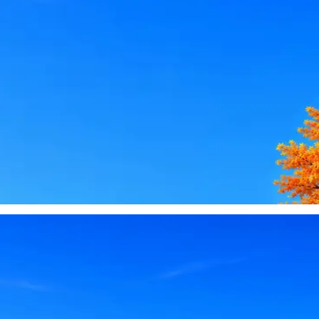
le, iCloud или Госуслуги, прислать код или пароль, запустить 