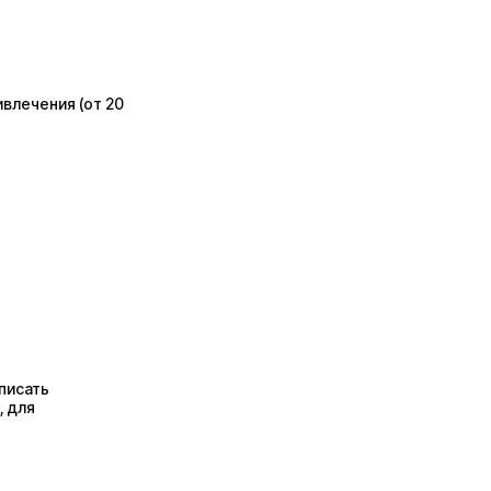
ивлечения (от 20
писать
, для