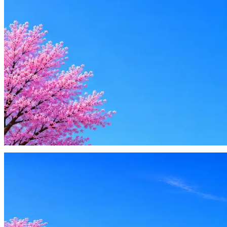
Резюме под ATS-фильтры
Ежедневный подбор из 600+ источников
AI-адаптация отклика под вакансию
AI генерация сопроводительных писем
4 990 ₽/мес
Купить доступ
Будьте осторожны: если работодатель просит войти через Goog
деньги — это мошенники.
Жмите
·
Гайд по безопасности
Пожаловаться
Оффер быстрее с Эйч
Стратегия поиска с AI: рынки, позиции, вилка, каналы
Резюме под ATS-фильтры
Ежедневный подбор из 600+ источников