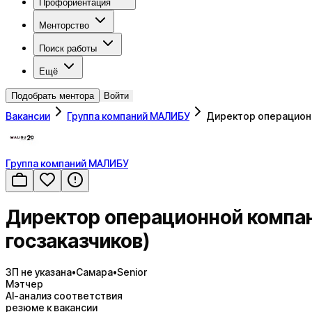
Профориентация
Менторство
Поиск работы
Ещё
Подобрать ментора
Войти
Вакансии
Группа компаний МАЛИБУ
Директор операцион
Группа компаний МАЛИБУ
Директор операционной компа
госзаказчиков)
ЗП не указана
•
Самара
•
Senior
Мэтчер
AI-анализ соответствия
резюме к вакансии