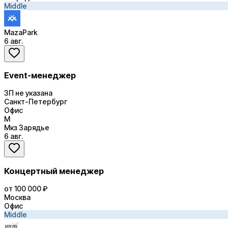
Middle
MazaPark
6 авг.
Event-менеджер
ЗП не указана
Санкт-Петербург
Офис
М
Мкз Зарядье
6 авг.
Концертный менеджер
от 100 000 ₽
Москва
Офис
Middle