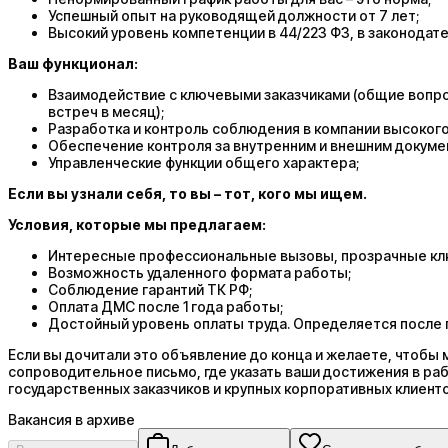
Успешный опыт на руководящей должности от 7 лет;
Высокий уровень компетенции в 44/223 ФЗ, в законодат
Ваш функционал:
Взаимодействие с ключевыми заказчиками (общие вопросы
встреч в месяц);
Разработка и контроль соблюдения в компании высокого
Обеспечение контроля за внутренним и внешним докуме
Управленческие функции общего характера;
Если вы узнали себя, то вы – тот, кого мы ищем.
Условия, которые мы предлагаем:
Интересные профессиональные вызовы, прозрачные кл
Возможность удаленного формата работы;
Соблюдение гарантий ТК РФ;
Оплата ДМС после 1 года работы;
Достойный уровень оплаты труда. Определяется после
Если вы дочитали это объявление до конца и желаете, чтобы
сопроводительное письмо, где указать ваши достижения в ра
государственных заказчиков и крупных корпоративных клиенто
Вакансия в архиве